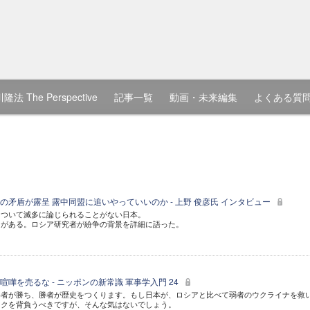
隆法 The Perspective
記事一覧
動画・未来編集
よくある質
の矛盾が露呈 露中同盟に追いやっていいのか - 上野 俊彦氏 インタビュー
について滅多に論じられることがない日本。
由がある。ロシア研究者が紛争の背景を詳細に語った。
嘩を売るな - ニッポンの新常識 軍事学入門 24
い者が勝ち、勝者が歴史をつくります。もし日本が、ロシアと比べて弱者のウクライナを救
スクを背負うべきですが、そんな気はないでしょう。