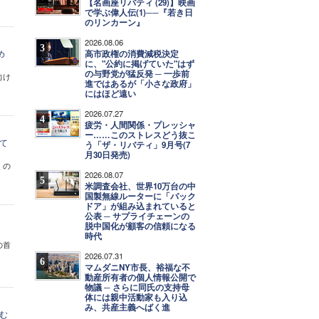
【名画座リバティ (29)】映画
で学ぶ偉人伝(1)──『若き日
のリンカーン』
2026.08.06
3
め
高市政権の消費減税決定
に、"公約に掲げていた"はず
の与野党が猛反発 ─ 一歩前
向け
進ではあるが「小さな政府」
にはほど遠い
2026.07.27
4
疲労・人間関係・プレッシャ
ー……このストレスどう抜こ
て
う「ザ・リバティ」9月号(7
月30日発売)
くの
2026.08.07
5
米調査会社、世界10万台の中
国製無線ルーターに「バック
ドア」が組み込まれていると
公表 ─ サプライチェーンの
脱中国化が顧客の信頼になる
時代
の首
2026.07.31
6
マムダニNY市長、裕福な不
動産所有者の個人情報公開で
物議 ─ さらに同氏の支持母
体には親中活動家も入り込
み、共産主義へばく進
む