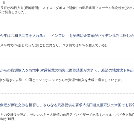
制
長官が23日夕方(現地時間)、スイス・ダボスで開催中の世界経済フォーラム年次総会(ダボ
式で発言しました。
今年は共和党に票を入れる」 「インフレ」を契機に企業家がバイデン批判に転じ始
米平均で8%超となった(州ごとに異なり、ユタ州では10%を超えている)。
からの資源輸入を急増中 対露制裁の損失は西側諸国が大きく、経済の地盤沈下を起
戦争が起きて以降、中国とインドがロシアからの資源の輸入を大幅に増やしています。
側近が停戦交渉を拒否し、さらなる武器提供を要求 5兆円超支援可決の米国でも戦
との交渉役を務め、ゼレンスキー大統領の首席アドバイザーであるミハイル・ポドラク氏(
lyak)が19日、