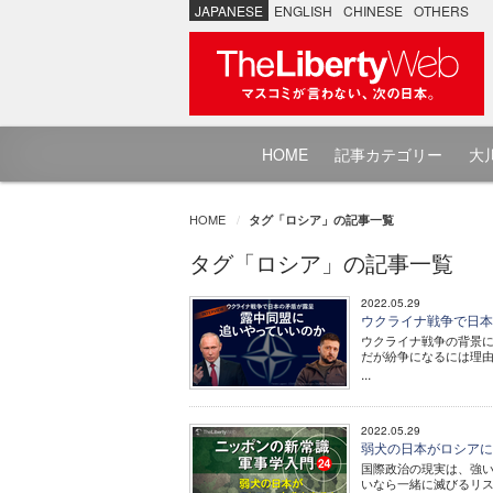
JAPANESE
ENGLISH
CHINESE
OTHERS
HOME
記事カテゴリー
大川
HOME
タグ「ロシア」の記事一覧
タグ「ロシア」の記事一覧
2022.05.29
ウクライナ戦争で日本
ウクライナ戦争の背景
だが紛争になるには理
...
2022.05.29
弱犬の日本がロシアに喧
国際政治の現実は、強
いなら一緒に滅びるリ