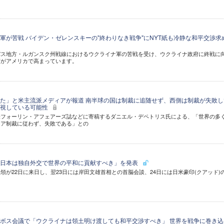
軍が苦戦 バイデン・ゼレンスキーの"終わりなき戦争"にNYT紙も冷静な和平交渉求
バス地方・ルガンスク州戦線におけるウクライナ軍の苦戦を受け、ウクライナ政府に終戦に
声がアメリカで高まっています。
た」と米主流派メディアが報道 南半球の国は制裁に追随せず、西側は制裁が失敗し
無視している可能性
米フォーリン・アフェアーズ誌などに寄稿するダニエル・デペトリス氏による、「世界の多
シア制裁に従わず、失敗である」との
「日本は独自外交で世界の平和に貢献すべき」を発表
領が22日に来日し、翌23日には岸田文雄首相との首脳会談、24日には日米豪印(クアッド)
ボス会議で「ウクライナは領土明け渡しても和平交渉すべき」 世界を戦争に巻き込