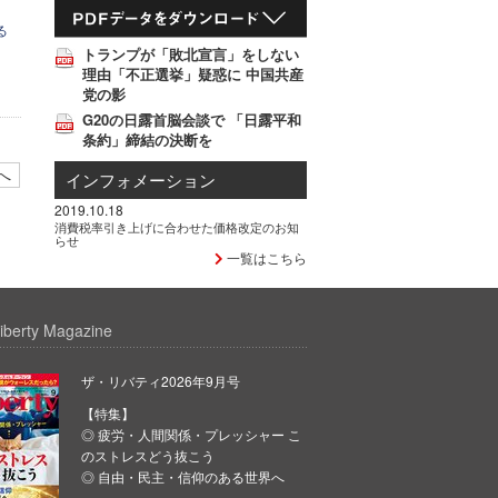
る
トランプが「敗北宣言」をしない
理由「不正選挙」疑惑に 中国共産
党の影
G20の日露首脳会談で 「日露平和
条約」締結の決断を
へ
インフォメーション
2019.10.18
消費税率引き上げに合わせた価格改定のお知
らせ
一覧はこちら
iberty Magazine
ザ・リバティ2026年9月号
【特集】
◎ 疲労・人間関係・プレッシャー こ
のストレスどう抜こう
◎ 自由・民主・信仰のある世界へ