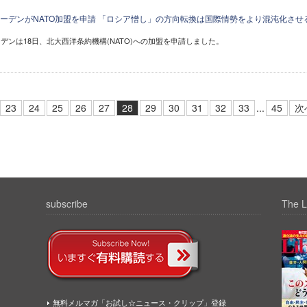
ーデンがNATO加盟を申請 「ロシア憎し」の方向転換は国際情勢をより混沌化させ
デンは18日、北大西洋条約機構(NATO)への加盟を申請しました。
23
24
25
26
27
28
29
30
31
32
33
...
45
次
subscribe
The L
無料メルマガ「お試し☆ニュース・クリップ」登録