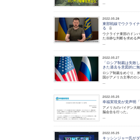
...
2022.05.28
東部戦線でウクライナ
る
ウクライナ東部のドン
た冷静な判断を求める
...
2022.05.27
「ロシア制裁は失敗し
きた過去を意図的に
ロシア制裁をめぐり、
国がアメリカ主導のロ
...
2022.05.25
幸福実現党が党声明
アメリカのバイデン大統
脳会合を行った。
...
2022.05.25
キッシンジャー氏がダ