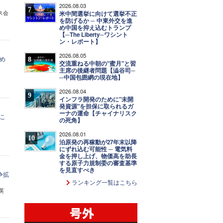
2026.08.03
7
ス会
米中間選挙に向けて選挙不正
を防げるか ─ 中東外交を進
め中国を抑え込むトランプ
【─The Liberty─ワシント
ン・レポート】
2026.08.05
め
8
交流重ねる中朝の"蜜月"と習
主席の後継者問題【澁谷司─
─中国包囲網の現在地】
2026.08.04
9
インフラ開発のために"未開
発資源"を担保に取られるガ
ーナの運命【チャイナリスク
こ
の死角】
2026.08.01
10
泊原発の再稼動が27年末以降
にずれ込む可能性 ─ 電気料
金を押し上げ、物価高を助長
する原子力規制委の審査基準
を見直すべき
争拡
ランキング一覧はこちら
英