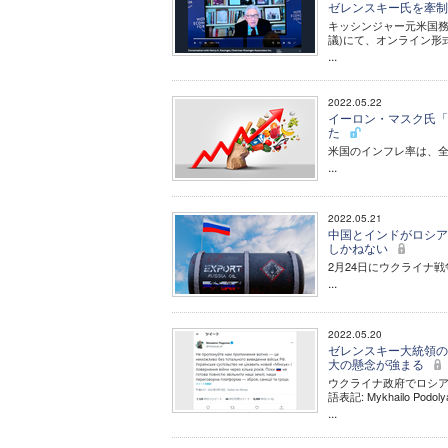
ゼレンスキー氏を牽
キッシンジャー元米国務
議)にて、オンライン形
...
2022.05.22
イーロン・マスク氏「
た
米国のインフレ率は、全
...
2022.05.21
中国とインドがロシア
しかねない
2月24日にウクライナ
...
2022.05.20
ゼレンスキー大統領の
大の懸念が強まる
ウクライナ政府でロシア
語表記: Mykhailo Podo
...