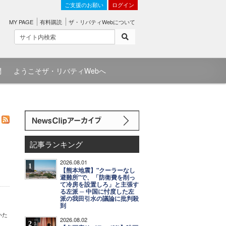
ご支援のお願い
ログイン
MY PAGE
有料購読
ザ・リバティWebについて
問
ようこそザ・リバティWebへ
記事ランキング
2026.08.01
1
【熊本地震】"クーラーなし
避難所"で、「防衛費を削っ
て冷房を設置しろ」と主張す
る左派 ─ 中国に忖度した左
派の我田引水の議論に批判殺
到
いた
2026.08.02
2