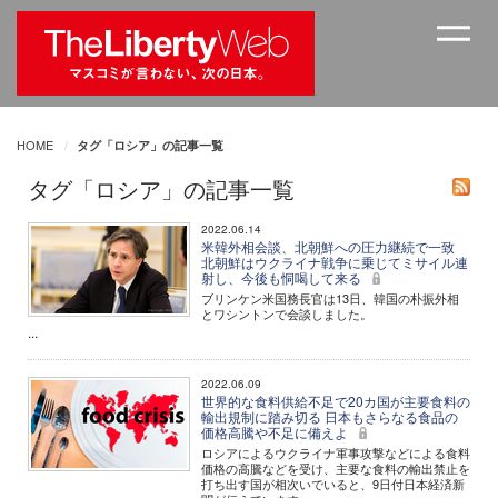
HOME
タグ「ロシア」の記事一覧
タグ「ロシア」の記事一覧
2022.06.14
米韓外相会談、北朝鮮への圧力継続で一致
北朝鮮はウクライナ戦争に乗じてミサイル連
射し、今後も恫喝して来る
ブリンケン米国務長官は13日、韓国の朴振外相
とワシントンで会談しました。
...
2022.06.09
世界的な食料供給不足で20カ国が主要食料の
輸出規制に踏み切る 日本もさらなる食品の
価格高騰や不足に備えよ
ロシアによるウクライナ軍事攻撃などによる食料
価格の高騰などを受け、主要な食料の輸出禁止を
打ち出す国が相次いでいると、9日付日本経済新