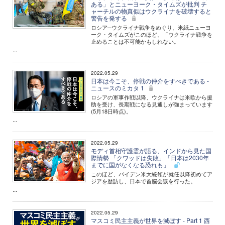
ある」とニューヨーク・タイムズが批判 チ
ャーチルの物真似はウクライナを破壊すると
警告を発する
ロシア─ウクライナ戦争をめぐり、米紙ニューヨ
ーク・タイムズがこのほど、「ウクライナ戦争を
止めることは不可能かもしれない。
...
2022.05.29
日本は今こそ、停戦の仲介をすべきである -
ニュースのミカタ 1
ロシアの軍事作戦以降、ウクライナは米欧から援
助を受け、長期戦になる見通しが強まっています
(5月18日時点)。
...
2022.05.29
モディ首相守護霊が語る、インドから見た国
際情勢 「クワッドは失敗」「日本は2030年
までに国がなくなる恐れも」
このほど、バイデン米大統領が就任以降初めてア
ジアを歴訪し、日本で首脳会談を行った。
...
2022.05.29
マスコミ民主主義が世界を滅ぼす - Part 1 西