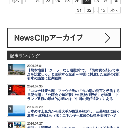
前へ
1
...
22
23
24
25
26
27
28
29
30
31
32
...
45
次へ
記事ランキング
2026.08.01
1
【熊本地震】"クーラーなし避難所"で、「防衛費を削って冷
房を設置しろ」と主張する左派 ─ 中国に忖度した左派の我田
引水の議論に批判殺到
2026.07.30
2
「コロナ対策の顔」ファウチ氏の「公の場の発言と矛盾する
日記公開」「公聴会で100回以上の黙秘権行使」が物議 ─ ト
ランプ政権の最終的な狙いは「中国の責任追及」にある
2026.07.29
3
日本の洋上風力から英大手が撤退を検討し、三菱離脱に続く
激震 ─ 政府はもう潔くエネルギー政策の転換を表明すべき
2026.07.27
4
疲労・人間関係・プレッシャー……このストレスどう抜こう