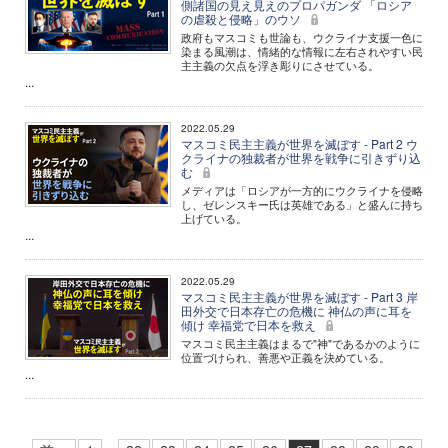
側諸国の見え見えのプロパガンダ 「ロシア
の虐殺と侵略」のウソ
政府もマスコミも世論も、ウクライナ支援一色に
染まる風潮は、情緒的な情報に左右されやすい民
主主義の欠点を浮き彫りにさせている。
...
2022.05.29
マスコミ民主主義が世界を滅ぼす - Part 2 ウ
クライナの独裁者が世界を戦争に引きずり込
む
メディアは「ロシアが一方的にウクライナを侵略
し、ゼレンスキー氏は英雄である」と盛んに持ち
上げている。
...
2022.05.29
マスコミ民主主義が世界を滅ぼす - Part 3 岸
田外交で日本存亡の危機に 神仏の声に耳を
傾け 幸福党で日本を救え
マスコミ民主主義はまるで"神"であるかのように
位置づけられ、善悪や正義を決めている。
...