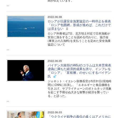
聞が伝えています。
...
2022.06.08
ロシアが日露安全漁業協定の一時停止を発表
「ロシア包囲網」形成が進めば、これだけで
は済まない
ロシア外務省は7日、北方領土付近で日本漁船が
安全に漁をすることを認める代わりに、協力金
(事実上の入漁料)を支払うことを定めた安全漁業
協定について
...
2022.06.05
バイデン大統領のWSJのコラムは大本営発表
虚偽に満ちた経済的成果を誇り、インフレを
「ロシア」「富裕層」のせいにするバイデン
氏
ジェネット・イエレン財務長官が5月31日(現地時
間)にCNNに出演し、「エネルギーと食品価格を
引き上げ、サプライチェーンのボトルネック現象
を起こす予期せぬ大きな衝撃が経済を襲ってい
る」と語った。
...
2022.06.03
「ウクライナ戦争の責任の多くはアメリカに