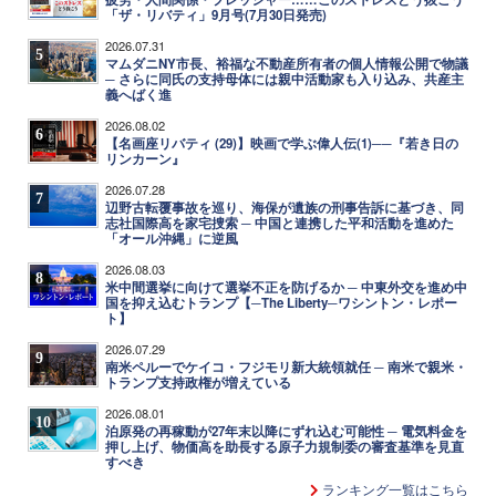
「ザ・リバティ」9月号(7月30日発売)
2026.07.31
5
マムダニNY市長、裕福な不動産所有者の個人情報公開で物議
─ さらに同氏の支持母体には親中活動家も入り込み、共産主
義へばく進
2026.08.02
6
【名画座リバティ (29)】映画で学ぶ偉人伝(1)──『若き日の
リンカーン』
2026.07.28
7
辺野古転覆事故を巡り、海保が遺族の刑事告訴に基づき、同
志社国際高を家宅捜索 ─ 中国と連携した平和活動を進めた
「オール沖縄」に逆風
2026.08.03
8
米中間選挙に向けて選挙不正を防げるか ─ 中東外交を進め中
国を抑え込むトランプ【─The Liberty─ワシントン・レポー
ト】
2026.07.29
9
南米ペルーでケイコ・フジモリ新大統領就任 ─ 南米で親米・
トランプ支持政権が増えている
2026.08.01
10
泊原発の再稼動が27年末以降にずれ込む可能性 ─ 電気料金を
押し上げ、物価高を助長する原子力規制委の審査基準を見直
すべき
ランキング一覧はこちら