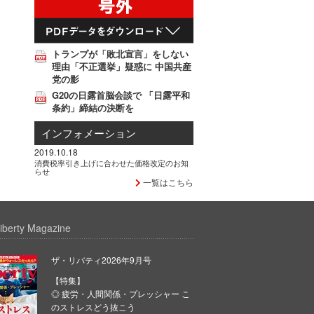
トランプが「敗北宣言」をしない
理由「不正選挙」疑惑に 中国共産
党の影
G20の日露首脳会談で 「日露平和
条約」締結の決断を
インフォメーション
2019.10.18
消費税率引き上げに合わせた価格改定のお知
らせ
一覧はこちら
iberty Magazine
ザ・リバティ2026年9月号
【特集】
◎ 疲労・人間関係・プレッシャー こ
のストレスどう抜こう