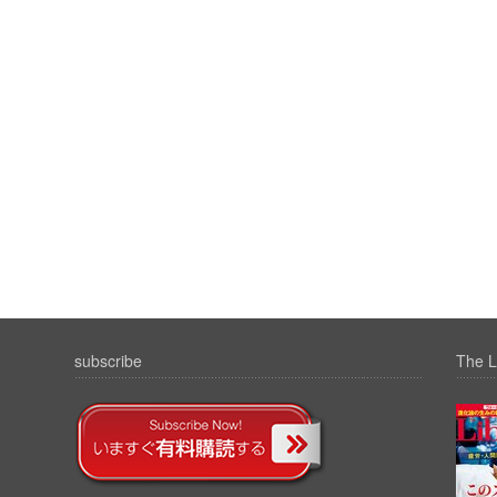
subscribe
The L