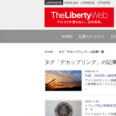
JAPANESE
ENGLISH
CHINESE
OTHERS
HOME
記事カテゴリー
大川
HOME
タグ「デカップリング」の記事一覧
タグ「デカップリング」の記
2026.02.11
中国、2020年に秘密
アメリカのディナノ国務
に核実験を行っていた
...
2024.11.20
トランプ氏が商務長官
す
アメリカのトランプ次期