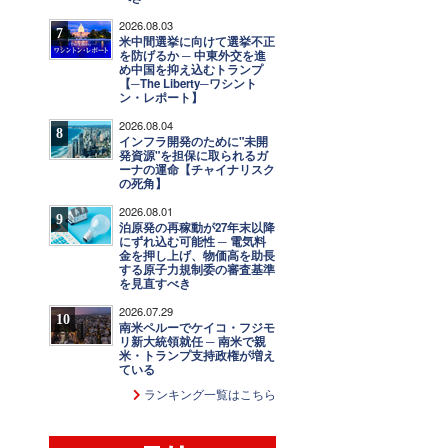
2026.08.03
7
米中間選挙に向けて選挙不正
を防げるか ─ 中東外交を進
め中国を抑え込むトランプ
【─The Liberty─ワシント
ン・レポート】
2026.08.04
8
インフラ開発のために"未開
発資源"を担保に取られるガ
ーナの運命【チャイナリスク
の死角】
2026.08.01
9
泊原発の再稼動が27年末以降
にずれ込む可能性 ─ 電気料
金を押し上げ、物価高を助長
する原子力規制委の審査基準
を見直すべき
2026.07.29
10
南米ペルーでケイコ・フジモ
リ新大統領就任 ─ 南米で親
米・トランプ支持政権が増え
ている
ランキング一覧はこちら