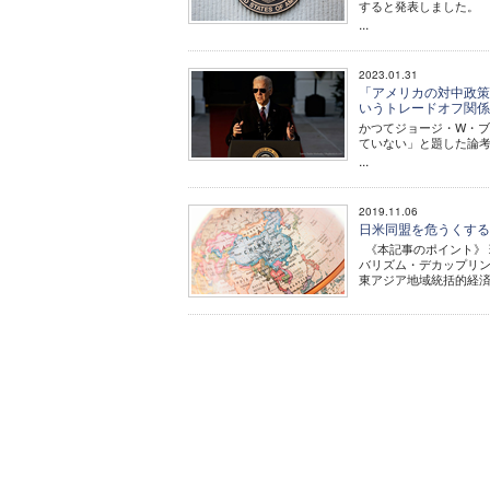
すると発表しました。
...
2023.01.31
「アメリカの対中政策
いうトレードオフ関
かつてジョージ・W・
ていない」と題した論
...
2019.11.06
日米同盟を危うくする
《本記事のポイント》 
バリズム・デカップリ
東アジア地域統括的経済連携