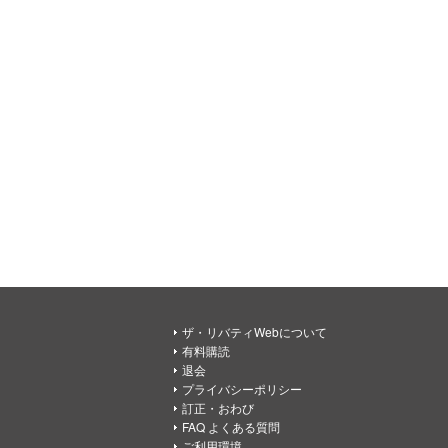
ザ・リバティWebについて
有料購読
退会
プライバシーポリシー
訂正・おわび
FAQ よくある質問
ご利用環境