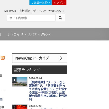
ご支援のお願い
ログイン
MY PAGE
有料購読
ザ・リバティWebについて
問
ようこそザ・リバティWebへ
記事ランキング
裏
2026.08.01
1
【熊本地震】"クーラーなし
避難所"で、「防衛費を削っ
て冷房を設置しろ」と主張す
る左派 ─ 中国に忖度した左
派の我田引水の議論に批判殺
指
到
2026.07.30
起用
2