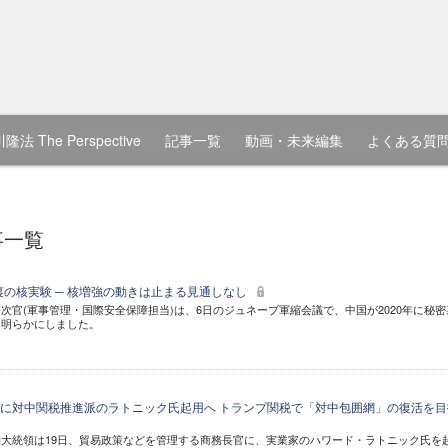
隆法 The Perspective
記事一覧
動画・未来編集
よくある質
事一覧
裏の核実験 ─ 核増強の動きは止まる見通しなし
次官(軍事管理・国際安全保障担当)は、6日のジュネーブ軍縮会議で、中国が2020年に秘密
と明らかにしました。
に対中関税推進派のラトニック氏起用へ トランプ関税で「対中包囲網」の復活を目
大統領は19日、貿易政策などを管理する商務長官に、実業家のハワード・ラトニック氏を