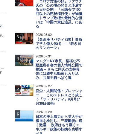
「コロナ対策の顔」ファウチ
氏の「公の場の発言と矛盾す
る日記公開」「公聴会で100
回以上の黙秘権行使」が物議
─ トランプ政権の最終的な狙
いは「中国の責任追及」にあ
と
る
2026.08.02
能し
3
【名画座リバティ (29)】映画
で学ぶ偉人伝(1)──『若き日
のリンカーン』
2026.07.31
4
マムダニNY市長、裕福な不
動産所有者の個人情報公開で
ロー
物議 ─ さらに同氏の支持母
せず
体には親中活動家も入り込
み、共産主義へばく進
2026.07.27
5
疲労・人間関係・プレッシャ
ー……このストレスどう抜こ
う「ザ・リバティ」9月号(7
月30日発売)
2026.07.29
6
日本の洋上風力から英大手が
撤退を検討し、三菱離脱に続
く激震 ─ 政府はもう潔くエ
ネルギー政策の転換を表明す
べき