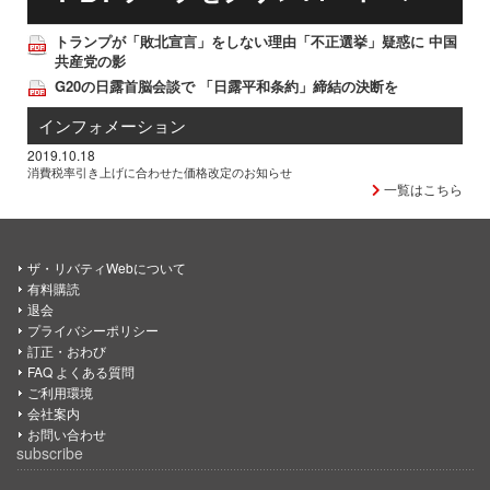
トランプが「敗北宣言」をしない理由「不正選挙」疑惑に 中国
共産党の影
G20の日露首脳会談で 「日露平和条約」締結の決断を
インフォメーション
2019.10.18
消費税率引き上げに合わせた価格改定のお知らせ
一覧はこちら
ザ・リバティWebについて
有料購読
退会
プライバシーポリシー
訂正・おわび
FAQ よくある質問
ご利用環境
会社案内
お問い合わせ
subscribe