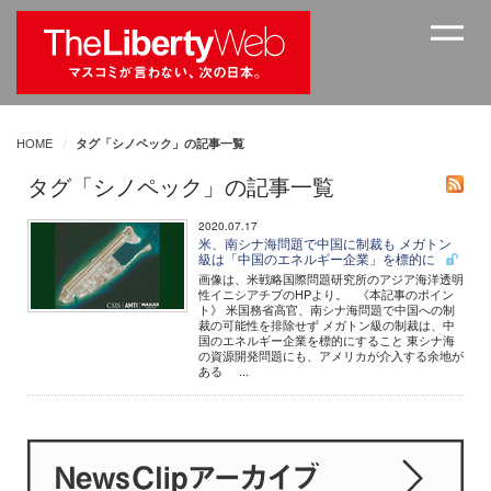
HOME
タグ「シノペック」の記事一覧
タグ「シノペック」の記事一覧
2020.07.17
米、南シナ海問題で中国に制裁も メガトン
級は「中国のエネルギー企業」を標的に
画像は、米戦略国際問題研究所のアジア海洋透明
性イニシアチブのHPより。 《本記事のポイン
ト》 米国務省高官、南シナ海問題で中国への制
裁の可能性を排除せず メガトン級の制裁は、中
国のエネルギー企業を標的にすること 東シナ海
の資源開発問題にも、アメリカが介入する余地が
ある ...