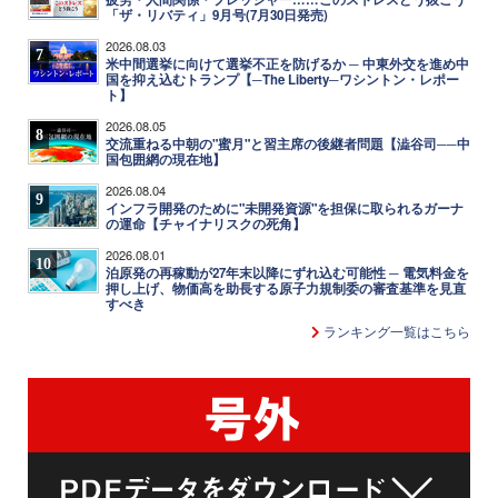
「ザ・リバティ」9月号(7月30日発売)
2026.08.03
7
米中間選挙に向けて選挙不正を防げるか ─ 中東外交を進め中
国を抑え込むトランプ【─The Liberty─ワシントン・レポー
ト】
2026.08.05
8
交流重ねる中朝の"蜜月"と習主席の後継者問題【澁谷司──中
国包囲網の現在地】
2026.08.04
9
インフラ開発のために"未開発資源"を担保に取られるガーナ
の運命【チャイナリスクの死角】
2026.08.01
10
泊原発の再稼動が27年末以降にずれ込む可能性 ─ 電気料金を
押し上げ、物価高を助長する原子力規制委の審査基準を見直
すべき
ランキング一覧はこちら