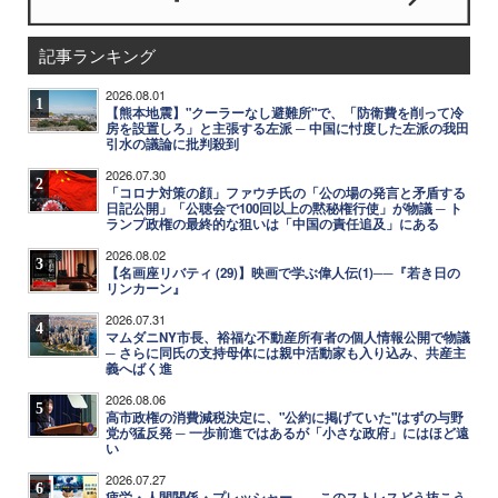
記事ランキング
2026.08.01
1
【熊本地震】"クーラーなし避難所"で、「防衛費を削って冷
房を設置しろ」と主張する左派 ─ 中国に忖度した左派の我田
引水の議論に批判殺到
2026.07.30
2
「コロナ対策の顔」ファウチ氏の「公の場の発言と矛盾する
日記公開」「公聴会で100回以上の黙秘権行使」が物議 ─ ト
ランプ政権の最終的な狙いは「中国の責任追及」にある
2026.08.02
3
【名画座リバティ (29)】映画で学ぶ偉人伝(1)──『若き日の
リンカーン』
2026.07.31
4
マムダニNY市長、裕福な不動産所有者の個人情報公開で物議
─ さらに同氏の支持母体には親中活動家も入り込み、共産主
義へばく進
2026.08.06
5
高市政権の消費減税決定に、"公約に掲げていた"はずの与野
党が猛反発 ─ 一歩前進ではあるが「小さな政府」にはほど遠
い
2026.07.27
6
疲労・人間関係・プレッシャー……このストレスどう抜こう