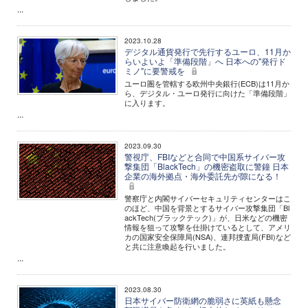
...
2023.10.28
デジタル通貨発行で先行するユーロ、11月か
らいよいよ「準備段階」へ 日本への"発行ド
ミノ"に要警戒を
ユーロ圏を管轄する欧州中央銀行(ECB)は11月か
ら、デジタル・ユーロ発行に向けた「準備段階」
に入ります。
...
2023.09.30
警視庁、FBIなどと合同で中国系サイバー攻
撃集団「BlackTech」の機密盗取に警鐘 日本
企業の海外拠点・海外委託先が隙になる！
警察庁と内閣サイバーセキュリティセンターはこ
のほど、中国を背景とするサイバー攻撃集団「Bl
ackTech(ブラックテック)」が、日米などの機密
情報を狙って攻撃を仕掛けているとして、アメリ
カの国家安全保障局(NSA)、連邦捜査局(FBI)など
と共に注意喚起を行いました。
...
2023.08.30
日本サイバー防衛網の脆弱さに英紙も懸念