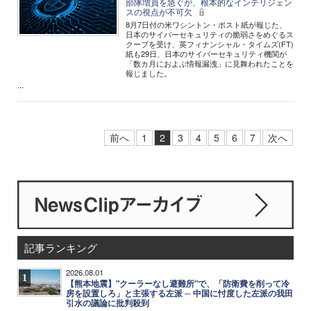
部隊増員を急ぐが、根本的なインテリジェン
スの視点が不可欠
8月7日付の米ワシントン・ポスト紙が報じた、
日本のサイバーセキュリティの脆弱さをめぐるス
クープを受け、英フィナンシャル・タイムズ(FT)
紙も29日、日本のサイバーセキュリティ機関が
「数カ月におよぶ情報漏洩」に見舞われたことを
報じました。
...
前へ
1
2
3
4
5
6
7
次へ
記事ランキング
2026.08.01
1
【熊本地震】"クーラーなし避難所"で、「防衛費を削って冷
房を設置しろ」と主張する左派 ─ 中国に忖度した左派の我田
引水の議論に批判殺到