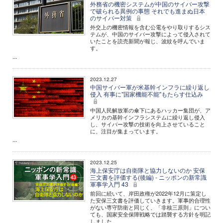
外務省の機密システムが中国のサイバー攻撃
で破られる異例の事態 それでも進まぬ日本
のサイバー対策
外交上の機密情報を含む公電をやり取りするシス
テムが、中国のサイバー攻撃によって侵入されて
いたことを読売新聞が報じ、波紋を呼んでいま
す。
...
2023.12.27
中国サイバー軍が米基幹インフラに繰り返し
侵入 有事に"国家機能不能"もたらす仕込み
中国人民解放軍の傘下にあるハッカー集団が、ア
メリカの基幹インフラシステムに繰り返し侵入
し、サイバー攻撃の技術を向上させていること
に、注目が集まっています。
...
2023.12.25
海上保安庁は自衛隊と協力しないのか 安保
三文書を評価する(後編) - ニッポンの新常識
軍事学入門 43
前回に続いて、岸田政権が2022年12月に策定し
た安保三文書を評価していきます。軍事的合理性
がない専守防衛と同じく、「非核三原則」につい
ても、国家安全保障戦略では踏襲する方針を明記
しました。