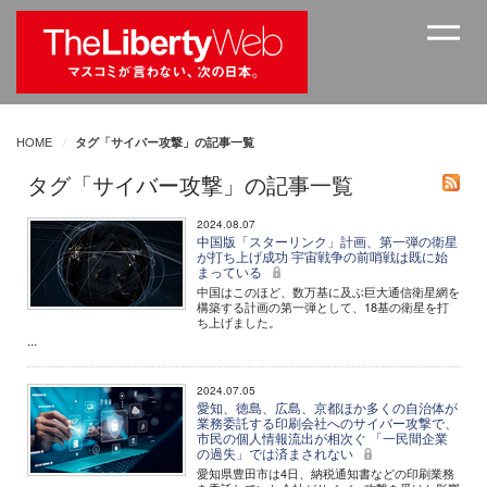
HOME
タグ「サイバー攻撃」の記事一覧
タグ「サイバー攻撃」の記事一覧
2024.08.07
中国版「スターリンク」計画、第一弾の衛星
が打ち上げ成功 宇宙戦争の前哨戦は既に始
まっている
中国はこのほど、数万基に及ぶ巨大通信衛星網を
構築する計画の第一弾として、18基の衛星を打
ち上げました。
...
2024.07.05
愛知、徳島、広島、京都ほか多くの自治体が
業務委託する印刷会社へのサイバー攻撃で、
市民の個人情報流出が相次ぐ 「一民間企業
の過失」では済まされない
愛知県豊田市は4日、納税通知書などの印刷業務