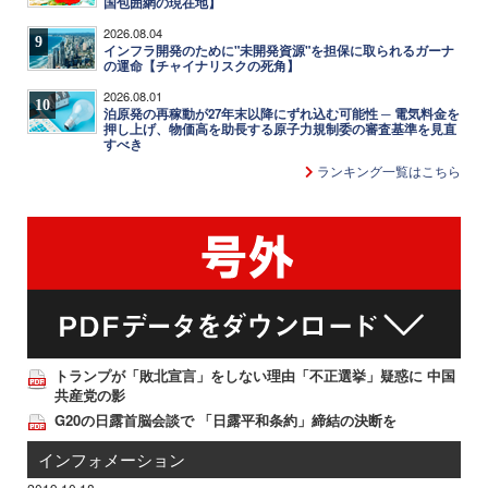
国包囲網の現在地】
2026.08.04
9
インフラ開発のために"未開発資源"を担保に取られるガーナ
の運命【チャイナリスクの死角】
2026.08.01
10
泊原発の再稼動が27年末以降にずれ込む可能性 ─ 電気料金を
押し上げ、物価高を助長する原子力規制委の審査基準を見直
すべき
ランキング一覧はこちら
トランプが「敗北宣言」をしない理由「不正選挙」疑惑に 中国
共産党の影
G20の日露首脳会談で 「日露平和条約」締結の決断を
インフォメーション