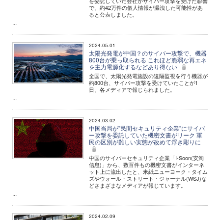
を委託していた会社がサイバー攻撃を受けた影響
で、約42万件の個人情報が漏洩した可能性があ
ると公表しました。
...
2024.05.01
太陽光発電が中国？のサイバー攻撃で、機器
800台が乗っ取られる これほど脆弱な再エネ
を主力電源化するなどあり得ない
全国で、太陽光発電施設の遠隔監視を行う機器が
約800台、サイバー攻撃を受けていたことが1
日、各メディアで報じられました。
...
2024.03.02
中国当局が"民間セキュリティ企業"にサイバ
ー攻撃を委託していた機密文書がリーク 軍
民の区別が難しい実態が改めて浮き彫りに
中国のサイバーセキュリティ企業「I-Soon(安洵
信息)」から、数百件もの機密文書がインターネ
ット上に流出したと、米紙ニューヨーク・タイム
ズやウォール・ストリート・ジャーナル(WSJ)な
どさまざまなメディアが報じています。
...
2024.02.09