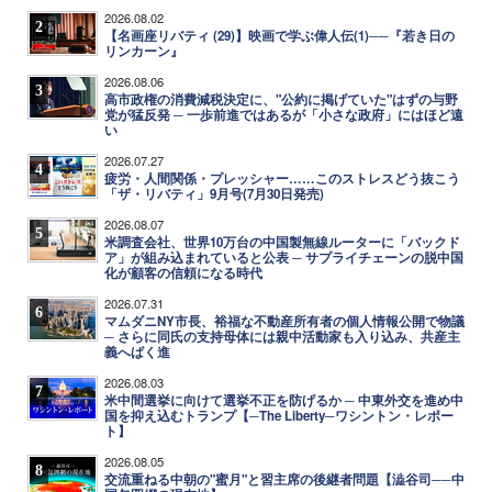
2026.08.02
2
【名画座リバティ (29)】映画で学ぶ偉人伝(1)──『若き日の
リンカーン』
2026.08.06
3
高市政権の消費減税決定に、"公約に掲げていた"はずの与野
党が猛反発 ─ 一歩前進ではあるが「小さな政府」にはほど遠
い
2026.07.27
4
疲労・人間関係・プレッシャー……このストレスどう抜こう
「ザ・リバティ」9月号(7月30日発売)
2026.08.07
5
米調査会社、世界10万台の中国製無線ルーターに「バックド
ア」が組み込まれていると公表 ─ サプライチェーンの脱中国
化が顧客の信頼になる時代
2026.07.31
6
マムダニNY市長、裕福な不動産所有者の個人情報公開で物議
─ さらに同氏の支持母体には親中活動家も入り込み、共産主
義へばく進
2026.08.03
7
米中間選挙に向けて選挙不正を防げるか ─ 中東外交を進め中
国を抑え込むトランプ【─The Liberty─ワシントン・レポー
ト】
2026.08.05
8
交流重ねる中朝の"蜜月"と習主席の後継者問題【澁谷司──中