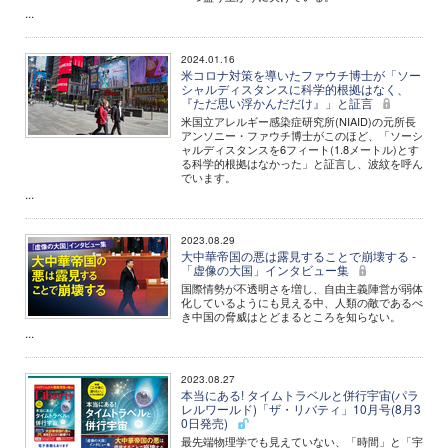
...
2024.01.16
米コロナ対策を導いたファウチ博士が「ソー
シャルディスタンスに科学的根拠はなく、
『ただ思い浮かんだだけ』」と証言
米国立アレルギー感染症研究所(NIAID)の元所長
アンソニー・ファウチ博士がこのほど、「ソーシ
ャルディスタンスを6フィート(1.8メートル)とす
る科学的根拠はなかった」と証言し、波紋を呼ん
でいます。
...
2023.08.29
大中華帝国の悪は露見することで崩壊する -
「虚像の大国」インタビュー集
国際情勢が不透明さを増し、自由主義陣営が弱体
化しているようにも見える中、人類の敵であるべ
き中国の脅威はとどまるところを知らない。
...
2023.08.27
本当にある! タイムトラベルと併行宇宙(パラ
レルワールド)「ザ・リバティ」10月号(8月3
0日発売)
最先端物理学でも見えていない、「時間」と「宇