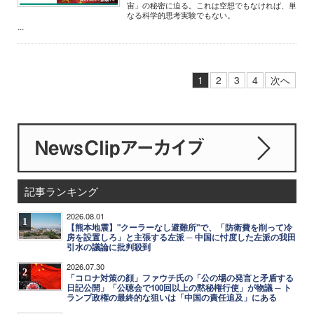
宙」の秘密に迫る。これは空想でもなければ、単
なる科学的思考実験でもない。
...
1
2
3
4
次へ
記事ランキング
2026.08.01
1
【熊本地震】"クーラーなし避難所"で、「防衛費を削って冷
房を設置しろ」と主張する左派 ─ 中国に忖度した左派の我田
引水の議論に批判殺到
2026.07.30
2
「コロナ対策の顔」ファウチ氏の「公の場の発言と矛盾する
日記公開」「公聴会で100回以上の黙秘権行使」が物議 ─ ト
ランプ政権の最終的な狙いは「中国の責任追及」にある