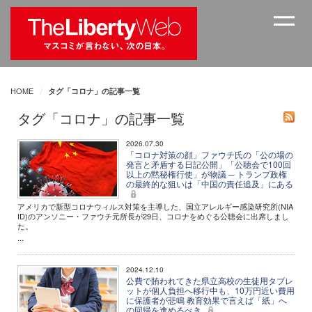
HOME
タグ「コロナ」の記事一覧
タグ「コロナ」の記事一覧
2026.07.30
「コロナ対策の顔」ファウチ氏の「公の場の
発言と矛盾する日記公開」「公聴会で100回
以上の黙秘権行使」が物議 ─ トランプ政権
の最終的な狙いは「中国の責任追及」にある
アメリカで新型コロナウィルス対策を主導した、国立アレルギー感染研究所(NIA
ID)のアンソニー・ファウチ元所長が29日、コロナをめぐる公聴会に出席しまし
た。
...
2024.12.10
公費で賄われてきた県立高校の生徒用タブレ
ットが個人負担へ移行中も、10万円近い費用
に保護者が悲鳴 教育効果で言えば「紙」へ
の回帰を進めるべき