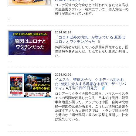
コロナ関連の交付金などで賄われてきた公立高校
の生徒用タブレット端末について、個人負担への
移行が進められています。
...
2024.02.28
「コロナ以外の病気」が増えている 原因は
コロナとワクチンだった
体調不良者が続出している原因を探究すると、国
際情勢を巻き込んだ、とんでもない真実が判明し
た。
...
2024.02.26
イエスも、聖徳太子も、ケネディも狙われ
た! 歴史に介入する邪悪なる存在「ザ・リバ
ティ」4月号(2月29日発売)
ロシア―ウクライナ戦争に続き、ハマス―イスラ
エルの戦闘が勃発した矢先、日本では元日に能登
半島地震が襲った。アジアでは中国―台湾や北朝
鮮―韓国の緊張が高まり、こうした情勢に影響を
及ぼすアメリカ大統領選では、トランプ阻止を狙
う勢力が「場外乱闘」並みの攻撃を展開し、社会
は混乱している。
...