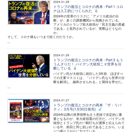
2024.01.29
トランプの復活とコロナの再来 - Part 1 コロ
ナは人工的につくられた
2024年の世界のリスクに「アメリカ政治の分
断」が、多くの調査機関から指摘されている。
アメリカのトランプ前大統領が「民主主義の脅威
である」と批判されているが、実際はどうなの
か。
そして、コロナ禍もいつまで続くのだろうか。
...
2024.01.29
トランプの復活とコロナの再来 - Part 3 もう
うんざりだ！ バイデン大統領こそ世界を分
断している
バイデン氏が大統領に就任した3年前、ほぼすべ
ての主要マスコミは、「バイデン氏なら世界の分
断を解消し、融和させられる」と期待を寄せた。
...
2024.01.27
トランプの復活とコロナの再来 「ザ・リバ
ティ」3月号(1月30日発売)
2024年以降の世界情勢を占う意味で決定的に重
要となるのが、米大統領選の行方だ。バイデン大
統領とトランプ氏の一騎打ちが濃厚と伝えられて
いる中、前回と同じ顔ぶれであることから、いま
一つ盛り上がりに欠けている。