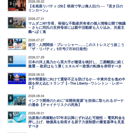
2026.08.02
3
【名画座リバティ (29)】映画で学ぶ偉人伝(1)──『若き日の
リンカーン』
2026.07.31
4
マムダニNY市長、裕福な不動産所有者の個人情報公開で物議
─ さらに同氏の支持母体には親中活動家も入り込み、共産主
義へばく進
2026.07.27
5
疲労・人間関係・プレッシャー……このストレスどう抜こう
「ザ・リバティ」9月号(7月30日発売)
2026.07.29
6
日本の洋上風力から英大手が撤退を検討し、三菱離脱に続く
激震 ─ 政府はもう潔くエネルギー政策の転換を表明すべき
2026.08.03
7
米中間選挙に向けて選挙不正を防げるか ─ 中東外交を進め中
国を抑え込むトランプ【─The Liberty─ワシントン・レポー
ト】
2026.08.04
8
インフラ開発のために"未開発資源"を担保に取られるガーナ
の運命【チャイナリスクの死角】
2026.08.01
9
泊原発の再稼動が27年末以降にずれ込む可能性 ─ 電気料金を
押し上げ、物価高を助長する原子力規制委の審査基準を見直
すべき