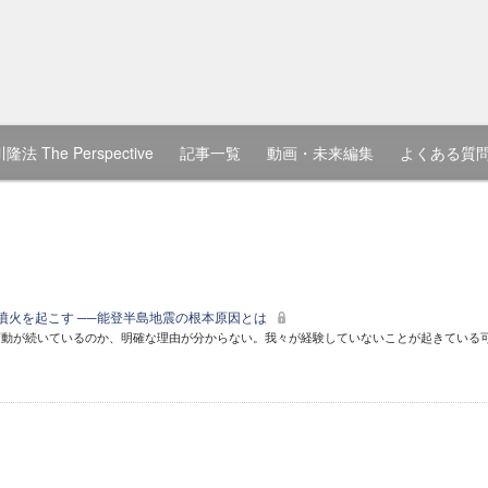
隆法 The Perspective
記事一覧
動画・未来編集
よくある質
・噴火を起こす ──能登半島地震の根本原因とは
変動が続いているのか、明確な理由が分からない。我々が経験していないことが起きている