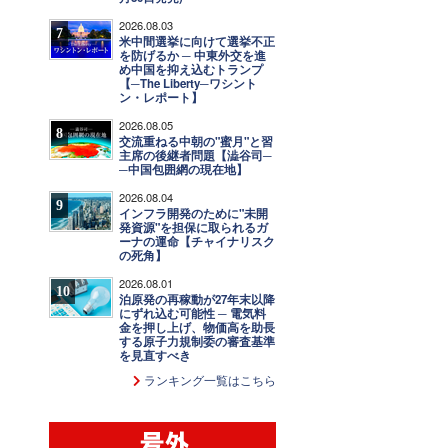
2026.08.03
7
米中間選挙に向けて選挙不正
を防げるか ─ 中東外交を進
め中国を抑え込むトランプ
【─The Liberty─ワシント
ン・レポート】
2026.08.05
8
交流重ねる中朝の"蜜月"と習
主席の後継者問題【澁谷司─
─中国包囲網の現在地】
2026.08.04
9
インフラ開発のために"未開
発資源"を担保に取られるガ
ーナの運命【チャイナリスク
の死角】
2026.08.01
10
泊原発の再稼動が27年末以降
にずれ込む可能性 ─ 電気料
金を押し上げ、物価高を助長
する原子力規制委の審査基準
を見直すべき
ランキング一覧はこちら