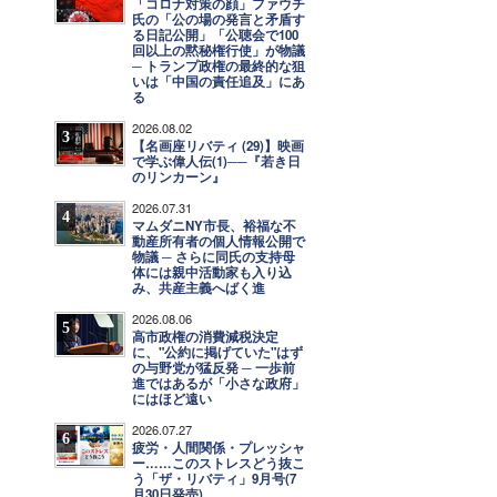
「コロナ対策の顔」ファウチ
氏の「公の場の発言と矛盾す
る日記公開」「公聴会で100
回以上の黙秘権行使」が物議
─ トランプ政権の最終的な狙
いは「中国の責任追及」にあ
る
2026.08.02
3
【名画座リバティ (29)】映画
で学ぶ偉人伝(1)──『若き日
のリンカーン』
2026.07.31
4
マムダニNY市長、裕福な不
動産所有者の個人情報公開で
物議 ─ さらに同氏の支持母
体には親中活動家も入り込
み、共産主義へばく進
2026.08.06
5
高市政権の消費減税決定
に、"公約に掲げていた"はず
の与野党が猛反発 ─ 一歩前
進ではあるが「小さな政府」
にはほど遠い
2026.07.27
6
疲労・人間関係・プレッシャ
ー……このストレスどう抜こ
う「ザ・リバティ」9月号(7
月30日発売)