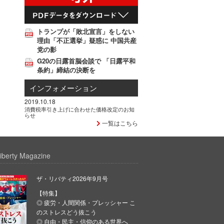
トランプが「敗北宣言」をしない
理由「不正選挙」疑惑に 中国共産
党の影
G20の日露首脳会談で 「日露平和
条約」締結の決断を
インフォメーション
2019.10.18
消費税率引き上げに合わせた価格改定のお知
らせ
一覧はこちら
iberty Magazine
ザ・リバティ2026年9月号
【特集】
◎ 疲労・人間関係・プレッシャー こ
のストレスどう抜こう
◎ 自由・民主・信仰のある世界へ