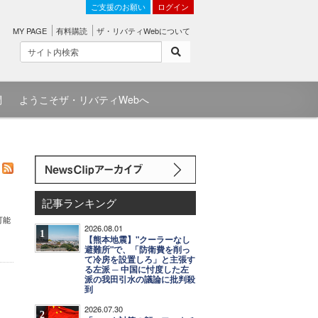
ご支援のお願い
ログイン
MY PAGE
有料購読
ザ・リバティWebについて
問
ようこそザ・リバティWebへ
記事ランキング
可能
2026.08.01
1
【熊本地震】"クーラーなし
避難所"で、「防衛費を削っ
て冷房を設置しろ」と主張す
る左派 ─ 中国に忖度した左
派の我田引水の議論に批判殺
到
2026.07.30
2