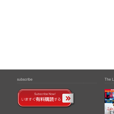
subscribe
The L