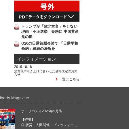
トランプが「敗北宣言」をしない
理由「不正選挙」疑惑に 中国共産
党の影
G20の日露首脳会談で 「日露平和
条約」締結の決断を
インフォメーション
2019.10.18
消費税率引き上げに合わせた価格改定のお知
らせ
一覧はこちら
iberty Magazine
ザ・リバティ2026年9月号
【特集】
◎ 疲労・人間関係・プレッシャー こ