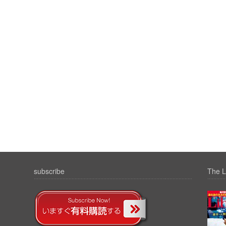
subscribe
The L