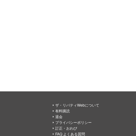
ザ・リバティWebについて
有料購読
退会
プライバシーポリシー
訂正・おわび
FAQ よくある質問