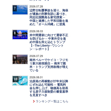
2026.07.28
7
辺野古転覆事故を巡り、海保
が遺族の刑事告訴に基づき、
同志社国際高を家宅捜索 ─
中国と連携した平和活動を進
めた「オール沖縄」に逆風
2026.08.03
8
米中間選挙に向けて選挙不正
を防げるか ─ 中東外交を進
め中国を抑え込むトランプ
【─The Liberty─ワシント
ン・レポート】
2026.07.29
9
南米ペルーでケイコ・フジモ
リ新大統領就任 ─ 南米で親
米・トランプ支持政権が増え
ている
2026.08.01
10
泊原発の再稼動が27年末以降
にずれ込む可能性 ─ 電気料
金を押し上げ、物価高を助長
する原子力規制委の審査基準
を見直すべき
ランキング一覧はこちら