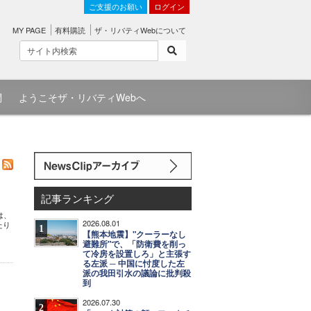
ご支援のお願い
ログイン
MY PAGE
有料購読
ザ・リバティWebについて
問
ようこそザ・リバティWebへ
記事ランキング
は、
2026.08.01
たり
1
【熊本地震】"クーラーなし
避難所"で、「防衛費を削っ
て冷房を設置しろ」と主張す
る左派 ─ 中国に忖度した左
派の我田引水の議論に批判殺
到
2026.07.30
2