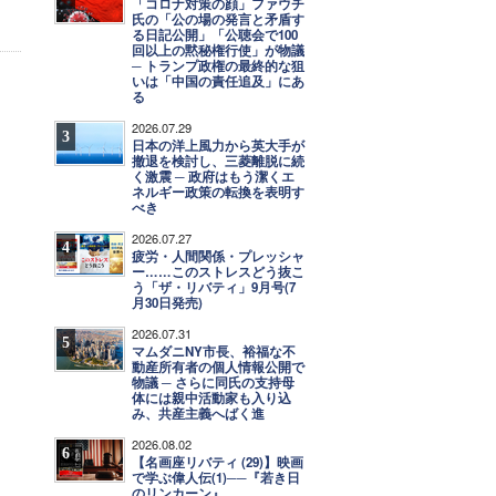
「コロナ対策の顔」ファウチ
氏の「公の場の発言と矛盾す
る日記公開」「公聴会で100
回以上の黙秘権行使」が物議
─ トランプ政権の最終的な狙
いは「中国の責任追及」にあ
る
2026.07.29
3
日本の洋上風力から英大手が
撤退を検討し、三菱離脱に続
く激震 ─ 政府はもう潔くエ
ネルギー政策の転換を表明す
べき
2026.07.27
4
疲労・人間関係・プレッシャ
ー……このストレスどう抜こ
う「ザ・リバティ」9月号(7
月30日発売)
2026.07.31
5
マムダニNY市長、裕福な不
動産所有者の個人情報公開で
物議 ─ さらに同氏の支持母
体には親中活動家も入り込
み、共産主義へばく進
2026.08.02
6
【名画座リバティ (29)】映画
で学ぶ偉人伝(1)──『若き日
のリンカーン』