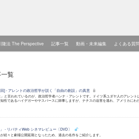
隆法 The Perspective
記事一覧
動画・未来編集
よくある質
事一覧
第10回] - アレントの政治哲学が説く「自由の創設」の真意
性」と言われているのが、政治哲学者ハンナ・アレントです。ドイツ系ユダヤ人のアレント
る知性であるハイデガーやヤスパースに師事しますが、ナチスの迫害を逃れ、アメリカにわ
 - リバティWeb シネマレビュー〔DVD〕
品が続々と劇場公開延期となったため、過去の名作をご紹介します。