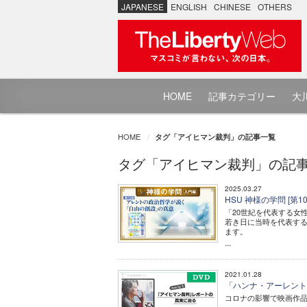
JAPANESE
ENGLISH
CHINESE
OTHERS
HOME
記事カテゴリー
大川
HOME
タグ「アイヒマン裁判」の記事一覧
タグ「アイヒマン裁判」の記
2025.03.27
HSU 神様の学問 [
「20世紀を代表する女
若き日に当時を代表す
ます。
...
2021.01.28
「ハンナ・アーレント」
コロナの影響で映画作