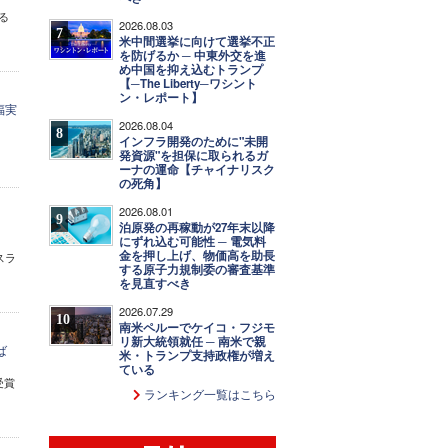
る
2026.08.03
7
米中間選挙に向けて選挙不正
を防げるか ─ 中東外交を進
め中国を抑え込むトランプ
【─The Liberty─ワシント
ン・レポート】
福実
2026.08.04
8
インフラ開発のために"未開
発資源"を担保に取られるガ
ーナの運命【チャイナリスク
の死角】
2026.08.01
9
泊原発の再稼動が27年末以降
にずれ込む可能性 ─ 電気料
金を押し上げ、物価高を助長
スラ
する原子力規制委の審査基準
を見直すべき
2026.07.29
10
南米ペルーでケイコ・フジモ
リ新大統領就任 ─ 南米で親
ば
米・トランプ支持政権が増え
ている
受賞
ランキング一覧はこちら