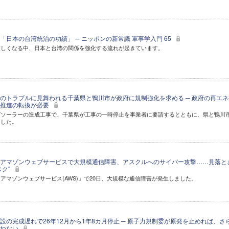
日本の台湾統治の功績」 ─ ニッポンの新常識 軍事学入門 65
厳しくなる中、日本と台湾の関係を強化する流れが起きています。
のトラブルに見舞われる千葉県と鴨川市が政府に規制強化を求める ─ 政府の再エネ
」推進の転換が必要
ガソーラーの造成工事で、千葉県が工事の一時停止を事業者に要請するとともに、県と鴨川
ました。
アマゾンウェブサービスで大規模通信障害、アスクルへのサイバー攻撃……見落と
スク"
アマゾンウェブサービス(AWS)」で20日、大規模な通信障害が発生しました。
設の完成遅れで26年12月から1年8カ月停止 ─ 原子力規制委が原発を止めれば、さ
かねない