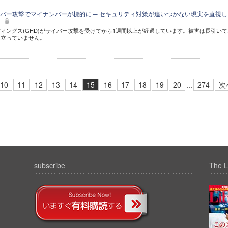
バー攻撃でマイナンバーが標的に ─ セキュリティ対策が追いつかない現実を直視し
を
ィングス(GHD)がサイバー攻撃を受けてから1週間以上が経過しています。被害は長引いて
は立っていません。
10
11
12
13
14
15
16
17
18
19
20
...
274
次
subscribe
The L