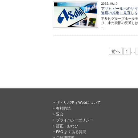
2025.10.10
アサヒビールへのサイ
過度の推進に見直し
アサヒグループホールデ
り、未だ復旧の見通し
...
前へ
1
...
ザ・リバティWebについて
有料購読
退会
プライバシーポリシー
訂正・おわび
FAQ よくある質問
ご利用環境