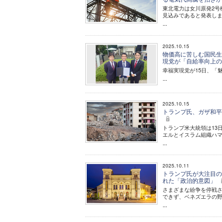
東北電力は女川原発2号
見込みであると発表し
...
2025.10.15
物価高に苦しむ国民生
現党が「自給率向上
幸福実現党が15日、「
...
2025.10.15
トランプ氏、ガザ和平
トランプ米大統領は13
エルとイスラム組織ハ
...
2025.10.11
トランプ氏が大注目の
れた「政治的意図」
さまざまな紛争を停戦
できず、ベネズエラの
...