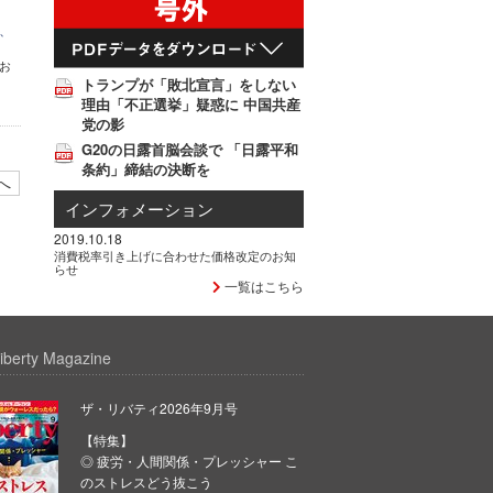
、
お
トランプが「敗北宣言」をしない
理由「不正選挙」疑惑に 中国共産
党の影
G20の日露首脳会談で 「日露平和
条約」締結の決断を
へ
インフォメーション
2019.10.18
消費税率引き上げに合わせた価格改定のお知
らせ
一覧はこちら
iberty Magazine
ザ・リバティ2026年9月号
【特集】
◎ 疲労・人間関係・プレッシャー こ
のストレスどう抜こう