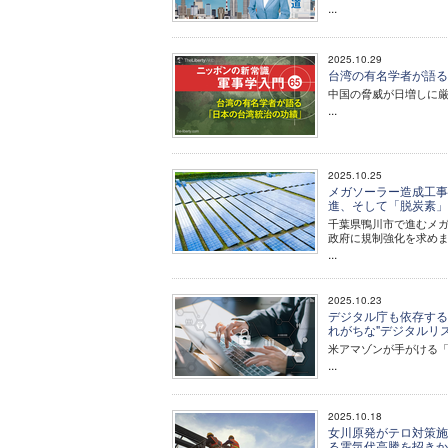
...
2025.10.29
台湾の有名学者が語る「
中国の脅威が日増しに
...
2025.10.25
メガソーラー造成工事
進、そして「脱炭素
千葉県鴨川市で進むメ
政府に規制強化を求め
...
2025.10.23
デジタル庁も依存する
れがちな"デジタルリ
米アマゾンが手がける「
...
2025.10.18
女川原発がテロ対策施
る電気代高騰を招き