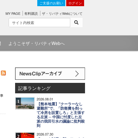
ご支援のお願い
ログイン
MY PAGE
有料購読
ザ・リバティWebについて
問
ようこそザ・リバティWebへ
記事ランキング
軍事
2026.08.01
1
【熊本地震】"クーラーなし
避難所"で、「防衛費を削っ
て冷房を設置しろ」と主張す
る左派 ─ 中国に忖度した左
派の我田引水の議論に批判殺
到
2026.07.30
2