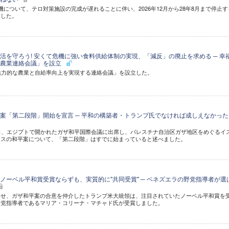
機について、テロ対策施設の完成が遅れることに伴い、2026年12月から28年8月まで停止す
ました。
活を守ろう! 安くて危機に強い食料供給体制の実現、「減反」の廃止を求める ─ 幸
の農業連絡会議」を設立
魅力的な農業と自給率向上を実現する連絡会議」を設立した。
案「第二段階」開始を宣言 ─ 平和の構築者・トランプ氏でなければ成しえなかった
日、エジプトで開かれたガザ和平国際会議に出席し、パレスチナ自治区ガザ地区をめぐるイ
マスの和平案について、「第二段階」はすでに始まっていると述べました。
ノーベル平和賞受賞ならずも、実質的に"共同受賞" ─ ベネズエラの野党指導者が選
させ、ガザ和平案の合意を仲介したトランプ米大統領は、注目されていたノーベル平和賞を
野党指導者であるマリア・コリーナ・マチャド氏が受賞しました。