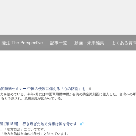
隆法 The Perspective
記事一覧
動画・未来編集
よくある質
民間防衛セミナー 中国の侵攻に備える「心の防衛」を
力を強めている。今年7月には中国軍用機30機が台湾の防空識別圏に侵入した。台湾への
起きると予測され、危機意識が広がっている。
 [第18回] ─ 行き過ぎた地方分権は国を脅かす
は、「地方自治」についてです。
は「地方自治は自由の小学校」と語っています。