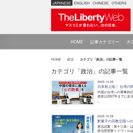
JAPANESE
ENGLISH
CHINESE
OTHERS
HOME
記事カテゴリー
大川
HOME
政治
カテゴリ「政治」の記事一覧
カテゴリ「政治」の記事一覧
2025.10.29
日本初上陸！ 台湾の
中国が台湾への軍事的圧
侵攻は2027年までに
...
2025.10.29
釈量子の宗教立国への道
憲法試案〔第十三条〕
政治思想家トクヴィル