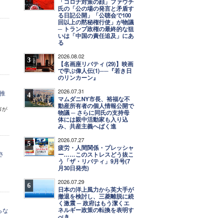
「コロナ対策の顔」ファウチ
氏の「公の場の発言と矛盾す
る日記公開」「公聴会で100
回以上の黙秘権行使」が物議
─ トランプ政権の最終的な狙
いは「中国の責任追及」にあ
る
2026.08.02
3
【名画座リバティ (29)】映画
で学ぶ偉人伝(1)──『若き日
のリンカーン』
2026.07.31
推
4
マムダニNY市長、裕福な不
動産所有者の個人情報公開で
市が
物議 ─ さらに同氏の支持母
体には親中活動家も入り込
み、共産主義へばく進
2026.07.27
5
疲労・人間関係・プレッシャ
さ
ー……このストレスどう抜こ
う「ザ・リバティ」9月号(7
月30日発売)
2026.07.29
6
日本の洋上風力から英大手が
撤退を検討し、三菱離脱に続
く激震 ─ 政府はもう潔くエ
ネルギー政策の転換を表明す
らな
べき