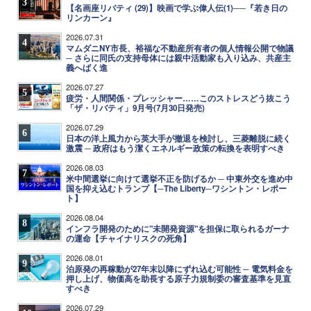
3
【名画座リバティ (29)】映画で学ぶ偉人伝(1)──『若き日の
リンカーン』
2026.07.31
4
マムダニNY市長、裕福な不動産所有者の個人情報公開で物議
─ さらに同氏の支持母体には親中活動家も入り込み、共産主
義へばく進
2026.07.27
5
疲労・人間関係・プレッシャー……このストレスどう抜こう
「ザ・リバティ」9月号(7月30日発売)
2026.07.29
6
日本の洋上風力から英大手が撤退を検討し、三菱離脱に続く
激震 ─ 政府はもう潔くエネルギー政策の転換を表明すべき
2026.08.03
7
米中間選挙に向けて選挙不正を防げるか ─ 中東外交を進め中
国を抑え込むトランプ【─The Liberty─ワシントン・レポー
ト】
2026.08.04
8
インフラ開発のために"未開発資源"を担保に取られるガーナ
の運命【チャイナリスクの死角】
2026.08.01
9
泊原発の再稼動が27年末以降にずれ込む可能性 ─ 電気料金を
押し上げ、物価高を助長する原子力規制委の審査基準を見直
すべき
2026.07.29