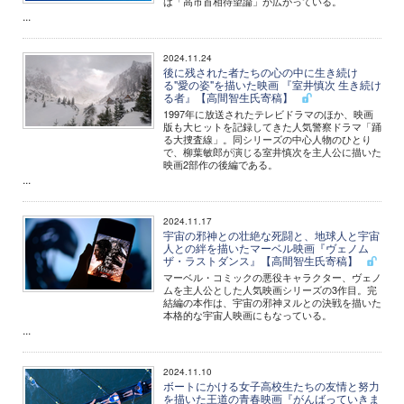
は「高市首相待望論」が広がっている。
...
2024.11.24
後に残された者たちの心の中に生き続け
る"愛の姿"を描いた映画 『室井慎次 生き続け
る者』【高間智生氏寄稿】
1997年に放送されたテレビドラマのほか、映画
版も大ヒットを記録してきた人気警察ドラマ「踊
る大捜査線」。同シリーズの中心人物のひとり
で、柳葉敏郎が演じる室井慎次を主人公に描いた
映画2部作の後編である。
...
2024.11.17
宇宙の邪神との壮絶な死闘と、地球人と宇宙
人との絆を描いたマーベル映画『ヴェノム
ザ・ラストダンス』【高間智生氏寄稿】
マーベル・コミックの悪役キャラクター、ヴェノ
ムを主人公とした人気映画シリーズの3作目。完
結編の本作は、宇宙の邪神ヌルとの決戦を描いた
本格的な宇宙人映画にもなっている。
...
2024.11.10
ボートにかける女子高校生たちの友情と努力
を描いた王道の青春映画『がんばっていきま