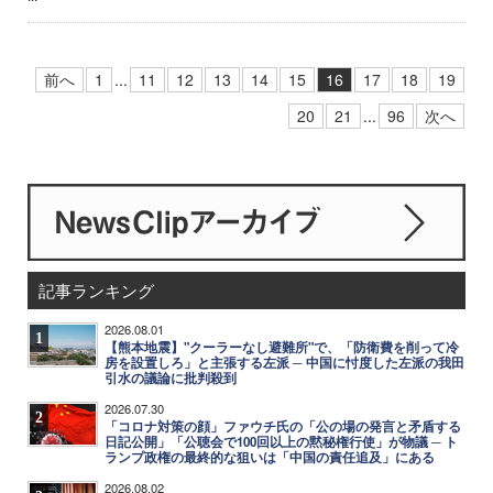
前へ
1
...
11
12
13
14
15
16
17
18
19
20
21
...
96
次へ
記事ランキング
2026.08.01
1
【熊本地震】"クーラーなし避難所"で、「防衛費を削って冷
房を設置しろ」と主張する左派 ─ 中国に忖度した左派の我田
引水の議論に批判殺到
2026.07.30
2
「コロナ対策の顔」ファウチ氏の「公の場の発言と矛盾する
日記公開」「公聴会で100回以上の黙秘権行使」が物議 ─ ト
ランプ政権の最終的な狙いは「中国の責任追及」にある
2026.08.02