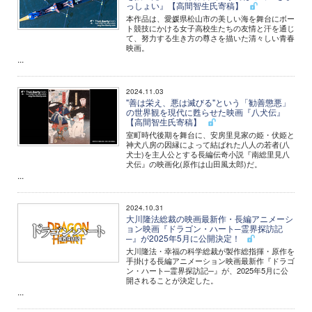
っしょい』【高間智生氏寄稿】
本作品は、愛媛県松山市の美しい海を舞台にボー
ト競技にかける女子高校生たちの友情と汗を通じ
て、努力する生き方の尊さを描いた清々しい青春
映画。
...
2024.11.03
"善は栄え、悪は滅びる"という「勧善懲悪」
の世界観を現代に甦らせた映画『八犬伝』
【高間智生氏寄稿】
室町時代後期を舞台に、安房里見家の姫・伏姫と
神犬八房の因縁によって結ばれた八人の若者(八
犬士)を主人公とする長編伝奇小説『南総里見八
犬伝』の映画化(原作は山田風太郎)だ。
...
2024.10.31
大川隆法総裁の映画最新作・長編アニメーシ
ョン映画『ドラゴン・ハート─霊界探訪記
─』が2025年5月に公開決定！
大川隆法・幸福の科学総裁が製作総指揮・原作を
手掛ける長編アニメーション映画最新作『ドラゴ
ン・ハート─霊界探訪記─』が、2025年5月に公
開されることが決定した。
...