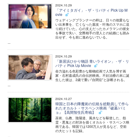
2024.10.29
「アイミタガイ」 - ザ・リバティ Pick Up M
ovie
ウェディングプランナーの梓は、日々の他愛もな
い出来事を、亡くなった親友・叶海のスマホに送
り続けていた。心の支えだったカメラマンの彼女
を事故で失い、交際相手の澄人との結婚にも踏み
出せず、今も前に進めないでいる。
...
2024.10.29
「新居浜ひかり物語 青いライオン」 - ザ・リ
バティ Pick Up Movie
命力溢れる色彩豊かな動物絵画で人気を博す画
家・石村嘉成氏の自伝的映画。不妊治療の末に誕
生した彼は、2歳で重い"自閉症"と診断される。
...
2024.10.27
韓国と日本の降魔術の伝統を総動員して作ら
れたオカルト・サスペンス映画『破墓/パミ
ョ』【高間智生氏寄稿】
巫術、仏教、陰陽道、風水などを駆使した、怨
霊・悪鬼との対決を描くオカルト・サスペンス映
画である。韓国では1200万人が見るなど、空前
の大ヒットを記録。
...