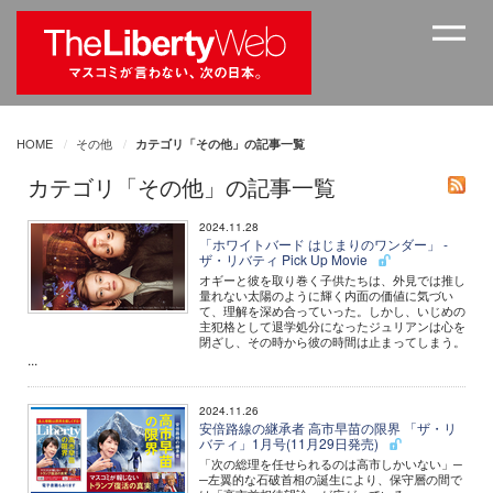
HOME
その他
カテゴリ「その他」の記事一覧
カテゴリ「その他」の記事一覧
2024.11.28
「ホワイトバード はじまりのワンダー」 -
ザ・リバティ Pick Up Movie
オギーと彼を取り巻く子供たちは、外見では推し
量れない太陽のように輝く内面の価値に気づい
て、理解を深め合っていった。しかし、いじめの
主犯格として退学処分になったジュリアンは心を
閉ざし、その時から彼の時間は止まってしまう。
...
2024.11.26
安倍路線の継承者 高市早苗の限界 「ザ・リ
バティ」1月号(11月29日発売)
「次の総理を任せられるのは高市しかいない」─
─左翼的な石破首相の誕生により、保守層の間で