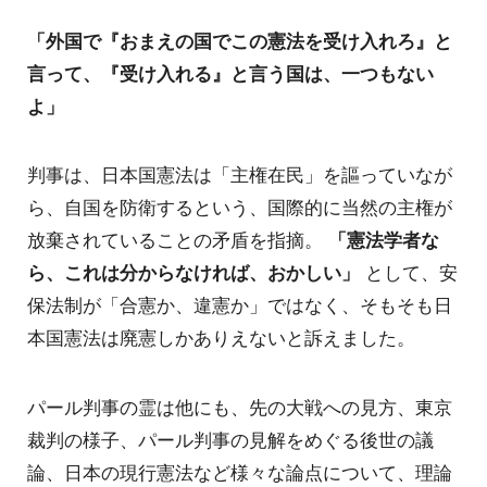
「外国で『おまえの国でこの憲法を受け入れろ』と
言って、『受け入れる』と言う国は、一つもない
よ」
判事は、日本国憲法は「主権在民」を謳っていなが
ら、自国を防衛するという、国際的に当然の主権が
放棄されていることの矛盾を指摘。
「憲法学者な
ら、これは分からなければ、おかしい」
として、安
保法制が「合憲か、違憲か」ではなく、そもそも日
本国憲法は廃憲しかありえないと訴えました。
パール判事の霊は他にも、先の大戦への見方、東京
裁判の様子、パール判事の見解をめぐる後世の議
論、日本の現行憲法など様々な論点について、理論