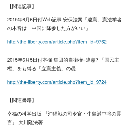
【関連記事】
2015年6月6日付Web記事 安保法案「違憲」憲法学者
の本音は「中国に降参した方がいい」
http://the-liberty.com/article.php?item_id=9762
2015年6月5日付本欄 集団的自衛権=違憲? 「国民主
権」をも縛る「立憲主義」の愚
http://the-liberty.com/article.php?item_id=9724
【関連書籍】
幸福の科学出版 『沖縄戦の司令官・牛島満中将の霊
言』 大川隆法著