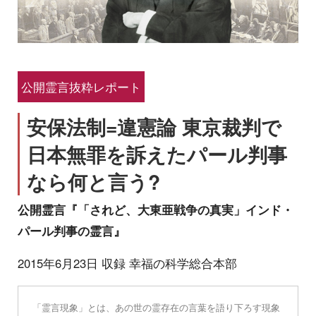
公開霊言抜粋レポート
安保法制=違憲論 東京裁判で
日本無罪を訴えたパール判事
なら何と言う?
公開霊言『「されど、大東亜戦争の真実」インド・
パール判事の霊言』
2015年6月23日 収録 幸福の科学総合本部
「霊言現象」とは、あの世の霊存在の言葉を語り下ろす現象