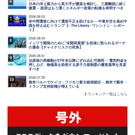
6
日本の洋上風力から英大手が撤退を検討し、三菱離脱に続く
激震 ─ 政府はもう潔くエネルギー政策の転換を表明すべき
2026.08.03
7
米中間選挙に向けて選挙不正を防げるか ─ 中東外交を進め中
国を抑え込むトランプ【─The Liberty─ワシントン・レポー
ト】
2026.08.04
8
インフラ開発のために"未開発資源"を担保に取られるガーナ
の運命【チャイナリスクの死角】
2026.08.01
9
泊原発の再稼動が27年末以降にずれ込む可能性 ─ 電気料金を
押し上げ、物価高を助長する原子力規制委の審査基準を見直
すべき
2026.07.29
10
南米ペルーでケイコ・フジモリ新大統領就任 ─ 南米で親米・
トランプ支持政権が増えている
ランキング一覧はこちら