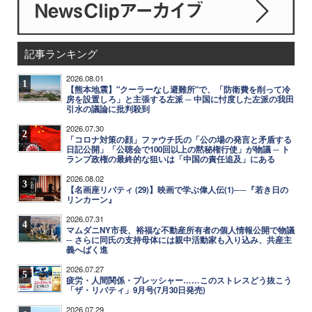
記事ランキング
2026.08.01
1
【熊本地震】"クーラーなし避難所"で、「防衛費を削って冷
房を設置しろ」と主張する左派 ─ 中国に忖度した左派の我田
引水の議論に批判殺到
2026.07.30
2
「コロナ対策の顔」ファウチ氏の「公の場の発言と矛盾する
日記公開」「公聴会で100回以上の黙秘権行使」が物議 ─ ト
ランプ政権の最終的な狙いは「中国の責任追及」にある
2026.08.02
3
【名画座リバティ (29)】映画で学ぶ偉人伝(1)──『若き日の
リンカーン』
2026.07.31
4
マムダニNY市長、裕福な不動産所有者の個人情報公開で物議
─ さらに同氏の支持母体には親中活動家も入り込み、共産主
義へばく進
2026.07.27
5
疲労・人間関係・プレッシャー……このストレスどう抜こう
「ザ・リバティ」9月号(7月30日発売)
2026.07.29