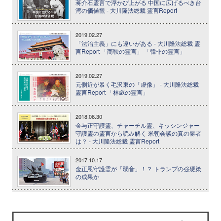
蒋介石霊言で浮かび上がる 中国に広げるべき台
湾の価値観 - 大川隆法総裁 霊言Report
2019.02.27
「法治主義」にも違いがある - 大川隆法総裁 霊
言Report 「商鞅の霊言」 「韓非の霊言」
2019.02.27
元側近が暴く毛沢東の「虚像」 - 大川隆法総裁
霊言Report 「林彪の霊言」
2018.06.30
金与正守護霊、チャーチル霊、キッシンジャー
守護霊の霊言から読み解く 米朝会談の真の勝者
は？ - 大川隆法総裁 霊言Report
2017.10.17
金正恩守護霊が「弱音」！？ トランプの強硬策
の成果か