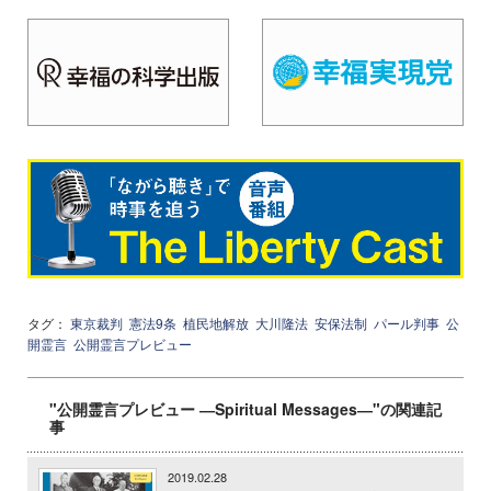
タグ：
東京裁判
憲法9条
植民地解放
大川隆法
安保法制
パール判事
公
開霊言
公開霊言プレビュー
"公開霊言プレビュー ―Spiritual Messages―"の関連記
事
2019.02.28