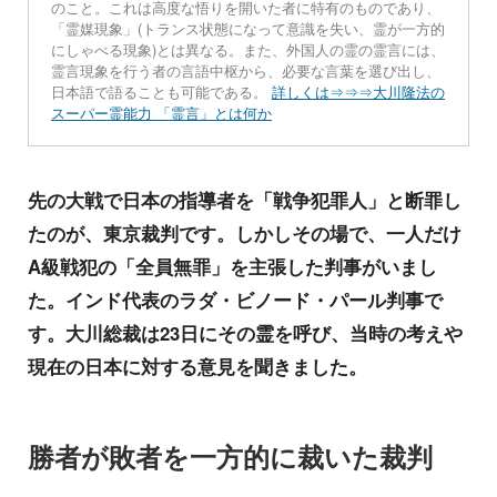
のこと。これは高度な悟りを開いた者に特有のものであり、
「霊媒現象」(トランス状態になって意識を失い、霊が一方的
にしゃべる現象)とは異なる。また、外国人の霊の霊言には、
霊言現象を行う者の言語中枢から、必要な言葉を選び出し、
日本語で語ることも可能である。
詳しくは⇒⇒⇒大川隆法の
スーパー霊能力 「霊言」とは何か
先の大戦で日本の指導者を「戦争犯罪人」と断罪し
たのが、東京裁判です。しかしその場で、一人だけ
A級戦犯の「全員無罪」を主張した判事がいまし
た。インド代表のラダ・ビノード・パール判事で
す。大川総裁は23日にその霊を呼び、当時の考えや
現在の日本に対する意見を聞きました。
勝者が敗者を一方的に裁いた裁判