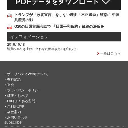
トランプが「敗北宣言」をしない理由「不正選挙」疑惑に 中国
共産党の影
G20の日露首脳会談で 「日露平和条約」締結の決断を
インフォメーション
2019.10.18
消費税率引き上げに合わせた価格改定のお知らせ
一覧はこちら
ザ・リバティWebについて
有料購読
退会
プライバシーポリシー
訂正・おわび
FAQ よくある質問
ご利用環境
会社案内
お問い合わせ
subscribe