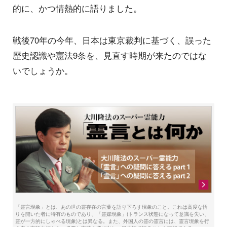
的に、かつ情熱的に語りました。
戦後70年の今年、日本は東京裁判に基づく、誤った
歴史認識や憲法9条を、見直す時期が来たのではな
いでしょうか。
「霊言現象」とは、あの世の霊存在の言葉を語り下ろす現象のこと。これは高度な悟
りを開いた者に特有のものであり、「霊媒現象」(トランス状態になって意識を失い、
霊が一方的にしゃべる現象)とは異なる。また、外国人の霊の霊言には、霊言現象を行