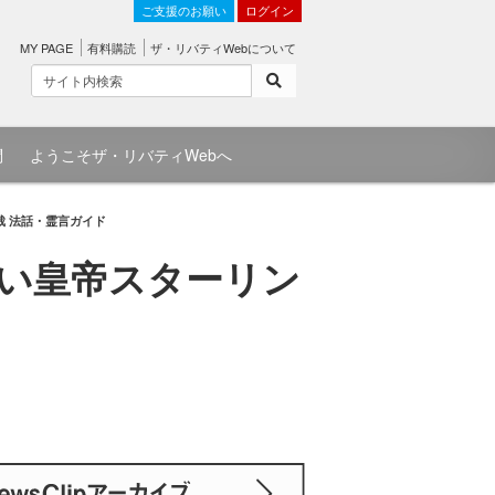
ご支援のお願い
ログイン
MY PAGE
有料購読
ザ・リバティWebについて
問
ようこそザ・リバティWebへ
裁 法話・霊言ガイド
赤い皇帝スターリン