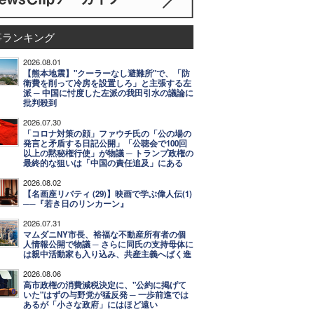
事ランキング
2026.08.01
【熊本地震】"クーラーなし避難所"で、「防
衛費を削って冷房を設置しろ」と主張する左
派 ─ 中国に忖度した左派の我田引水の議論に
批判殺到
2026.07.30
「コロナ対策の顔」ファウチ氏の「公の場の
発言と矛盾する日記公開」「公聴会で100回
以上の黙秘権行使」が物議 ─ トランプ政権の
最終的な狙いは「中国の責任追及」にある
2026.08.02
【名画座リバティ (29)】映画で学ぶ偉人伝(1)
──『若き日のリンカーン』
2026.07.31
マムダニNY市長、裕福な不動産所有者の個
人情報公開で物議 ─ さらに同氏の支持母体に
は親中活動家も入り込み、共産主義へばく進
2026.08.06
高市政権の消費減税決定に、"公約に掲げて
いた"はずの与野党が猛反発 ─ 一歩前進では
あるが「小さな政府」にはほど遠い