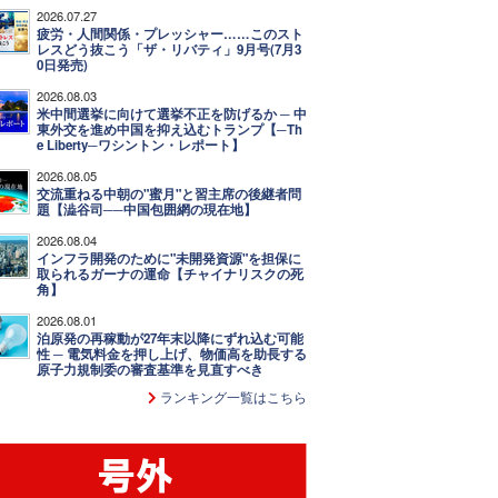
2026.07.27
疲労・人間関係・プレッシャー……このスト
レスどう抜こう「ザ・リバティ」9月号(7月3
0日発売)
2026.08.03
米中間選挙に向けて選挙不正を防げるか ─ 中
東外交を進め中国を抑え込むトランプ【─Th
e Liberty─ワシントン・レポート】
2026.08.05
交流重ねる中朝の"蜜月"と習主席の後継者問
題【澁谷司──中国包囲網の現在地】
2026.08.04
インフラ開発のために"未開発資源"を担保に
取られるガーナの運命【チャイナリスクの死
角】
2026.08.01
泊原発の再稼動が27年末以降にずれ込む可能
性 ─ 電気料金を押し上げ、物価高を助長する
原子力規制委の審査基準を見直すべき
ランキング一覧はこちら