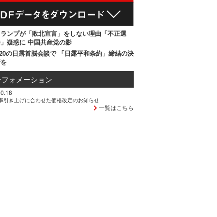
トランプが「敗北宣言」をしない理由「不正選
」疑惑に 中国共産党の影
20の日露首脳会談で 「日露平和条約」締結の決
断を
ンフォメーション
0.18
率引き上げに合わせた価格改定のお知らせ
一覧はこちら