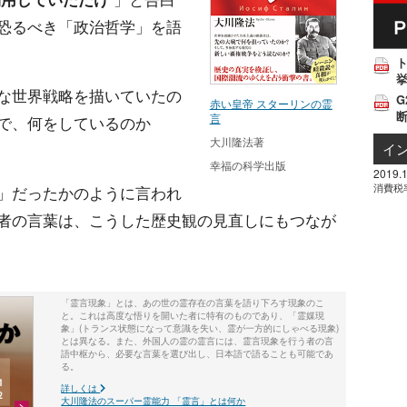
恐るべき「政治哲学」を語
挙
な世界戦略を描いていたの
G
赤い皇帝 スターリンの霊
言
で、何をしているのか
大川隆法著
イ
幸福の科学出版
2019.1
消費税
」だったかのように言われ
者の言葉は、こうした歴史観の見直しにもつなが
「霊言現象」とは、あの世の霊存在の言葉を語り下ろす現象のこ
と。これは高度な悟りを開いた者に特有のものであり、「霊媒現
象」(トランス状態になって意識を失い、霊が一方的にしゃべる現象)
とは異なる。また、外国人の霊の霊言には、霊言現象を行う者の言
語中枢から、必要な言葉を選び出し、日本語で語ることも可能であ
る。
詳しくは
大川隆法のスーパー霊能力 「霊言」とは何か