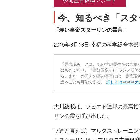
今、知るべき「スタ
「赤い皇帝スターリンの霊言」
2015年6月16日 幸福の科学総合本部
「霊言現象」とは、あの世の霊存在の言葉
のものであり、「霊媒現象」(トランス状態
る。また、外国人の霊の霊言には、霊言現
語ることも可能である。
詳しくは⇒⇒⇒大
大川総裁は、ソビエト連邦の最高指
リンの霊を呼び出した。
ソ連と言えば、マルクス・レーニン
しスターリンは「
マルクス主義は