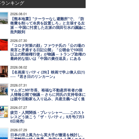
事ランキング
2026.08.01
【熊本地震】"クーラーなし避難所"で、「防
衛費を削って冷房を設置しろ」と主張する左
派 ─ 中国に忖度した左派の我田引水の議論に
批判殺到
2026.07.30
「コロナ対策の顔」ファウチ氏の「公の場の
発言と矛盾する日記公開」「公聴会で100回
以上の黙秘権行使」が物議 ─ トランプ政権の
最終的な狙いは「中国の責任追及」にある
2026.08.02
【名画座リバティ (29)】映画で学ぶ偉人伝(1)
──『若き日のリンカーン』
2026.07.31
マムダニNY市長、裕福な不動産所有者の個
人情報公開で物議 ─ さらに同氏の支持母体に
は親中活動家も入り込み、共産主義へばく進
2026.07.27
疲労・人間関係・プレッシャー……このスト
レスどう抜こう「ザ・リバティ」9月号(7月3
0日発売)
2026.07.29
日本の洋上風力から英大手が撤退を検討し、