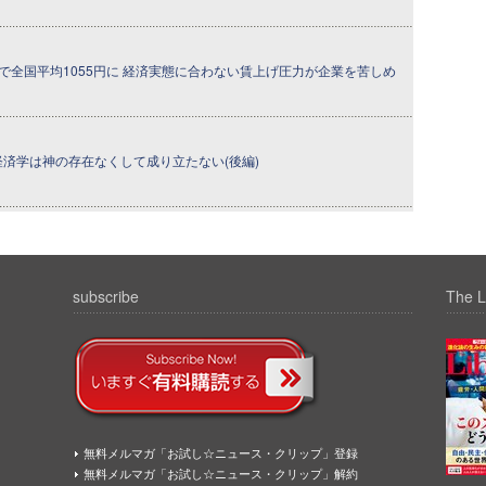
で全国平均1055円に 経済実態に合わない賃上げ圧力が企業を苦しめ
 - 経済学は神の存在なくして成り立たない(後編)
subscribe
The L
無料メルマガ「お試し☆ニュース・クリップ」登録
無料メルマガ「お試し☆ニュース・クリップ」解約