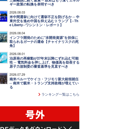
三菱離脱に続く激震 ─ 政府はもう潔くエネル
ギー政策の転換を表明すべき
2026.08.03
米中間選挙に向けて選挙不正を防げるか ─ 中
東外交を進め中国を抑え込むトランプ【─Th
e Liberty─ワシントン・レポート】
2026.08.04
インフラ開発のために"未開発資源"を担保に
取られるガーナの運命【チャイナリスクの死
角】
2026.08.01
泊原発の再稼動が27年末以降にずれ込む可能
性 ─ 電気料金を押し上げ、物価高を助長する
原子力規制委の審査基準を見直すべき
2026.07.29
南米ペルーでケイコ・フジモリ新大統領就任
─ 南米で親米・トランプ支持政権が増えてい
る
ランキング一覧はこちら