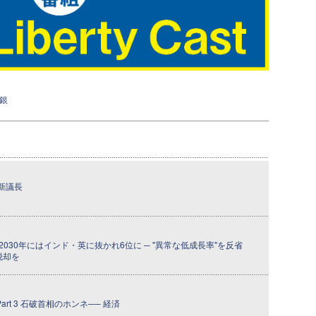
銀
新議長
030年にはインド・英に抜かれ6位に ─ "異常な低成長率"を反省
脱却を
art 3 石破首相のホンネ── 経済