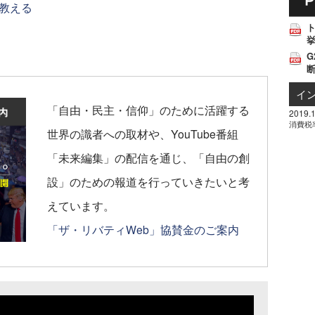
教える
挙
G
イ
「自由・民主・信仰」のために活躍する
2019.1
消費税
世界の識者への取材や、YouTube番組
「未来編集」の配信を通じ、「自由の創
設」のための報道を行っていきたいと考
えています。
「ザ・リバティWeb」協賛金のご案内