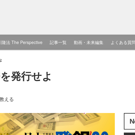
隆法 The Perspective
記事一覧
動画・未来編集
よくある質
よ
幣を発行せよ
教える