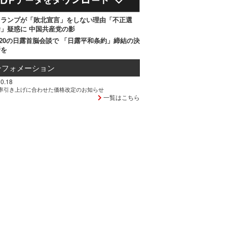
トランプが「敗北宣言」をしない理由「不正選
」疑惑に 中国共産党の影
20の日露首脳会談で 「日露平和条約」締結の決
断を
ンフォメーション
0.18
率引き上げに合わせた価格改定のお知らせ
一覧はこちら