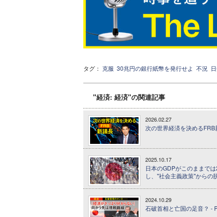
タグ：
克服
30兆円の銀行紙幣を発行せよ
不況
日
"経済: 経済"の関連記事
2026.02.27
次の世界経済を決めるFRB
2025.10.17
日本のGDPがこのままでは2
し、"社会主義政策"からの
2024.10.29
石破首相と亡国の足音？ - P