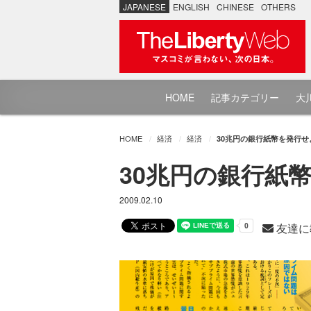
JAPANESE
ENGLISH
CHINESE
OTHERS
HOME
記事カテゴリー
大川
HOME
経済
経済
30兆円の銀行紙幣を発行せ
30兆円の銀行紙
2009.02.10
友達に