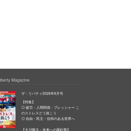
iberty Magazine
ザ・リバティ2026年9月号
【特集】
◎ 疲労・人間関係・プレッシャー こ
のストレスどう抜こう
◎ 自由・民主・信仰のある世界へ
【大川隆法・未来への羅針盤】