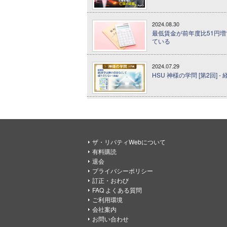
2024.08.30
最低賃金が前年度比51円増
ている
2024.07.29
HSU 神様の学問 [第2回]
ザ・リバティWebについて
有料購読
退会
プライバシーポリシー
訂正・おわび
FAQ よくある質問
ご利用環境
会社案内
お問い合わせ