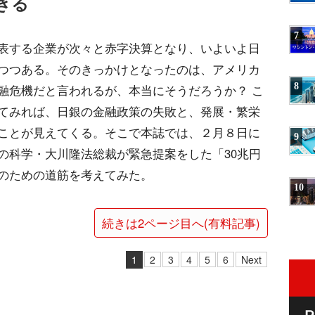
きる
7
表する企業が次々と赤字決算となり、いよいよ日
つつある。そのきっかけとなったのは、アメリカ
8
融危機だと言われるが、本当にそうだろうか？ こ
てみれば、日銀の金融政策の失敗と、発展・繁栄
ことが見えてくる。そこで本誌では、２月８日に
9
の科学・大川隆法総裁が緊急提案をした「30兆円
のための道筋を考えてみた。
10
続きは2ページ目へ(有料記事)
1
2
3
4
5
6
Next