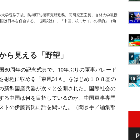
大学大学院修了後、防衛庁防衛研究所勤務。同研究室室長、杏林大学教授
7
国は日本を併合する』（講談社）、『中国、核ミサイルの標的』（角
8
ドから見える「野望」
9
国60周年の記念式典で、10年ぶりの軍事パレード
を射程に収める「東風31Ａ」をはじめ１０８基の
10
の新型国産兵器が次々と公開された。国際社会の
する中国は何を目指しているのか。中国軍事専門
ストの伊藤貫氏に話を聞いた。（聞き手／編集部