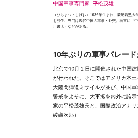
中国軍事専門家 平松茂雄
（ひらまつ・しげお）1936年生まれ。慶應義塾
を歴任。専門は現代中国の軍事・外交。著書に『中
川書店）などがある。
10年ぶりの軍事パレー
北京で10月１日に開催された中国建
が行われた。そこではアメリカ本土
大陸間弾道ミサイルが並び、中国軍
警戒をよそに、大軍拡を内外に誇示
家の平松茂雄氏と、国際政治アナリ
綾織次郎）