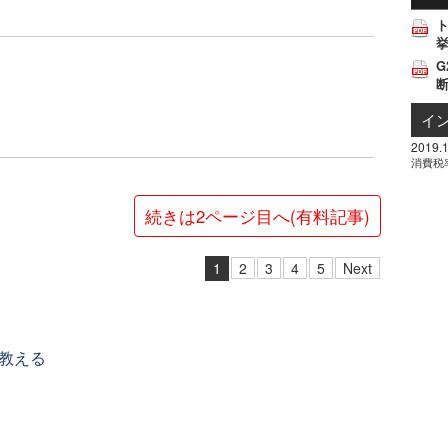
挙
G
イ
2019.1
消費税
続きは2ページ目へ(有料記事)
1
2
3
4
5
Next
教える