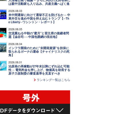
人情報公開で物議 ─ さらに同氏の支持母体に
は親中活動家も入り込み、共産主義へばく進
2026.08.03
米中間選挙に向けて選挙不正を防げるか ─ 中
東外交を進め中国を抑え込むトランプ【─Th
e Liberty─ワシントン・レポート】
2026.08.05
交流重ねる中朝の"蜜月"と習主席の後継者問
題【澁谷司──中国包囲網の現在地】
2026.08.04
インフラ開発のために"未開発資源"を担保に
取られるガーナの運命【チャイナリスクの死
角】
2026.08.01
泊原発の再稼動が27年末以降にずれ込む可能
性 ─ 電気料金を押し上げ、物価高を助長する
原子力規制委の審査基準を見直すべき
ランキング一覧はこちら