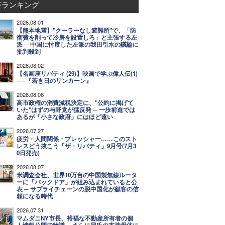
事ランキング
2026.08.01
【熊本地震】"クーラーなし避難所"で、「防
衛費を削って冷房を設置しろ」と主張する左
派 ─ 中国に忖度した左派の我田引水の議論に
批判殺到
2026.08.02
【名画座リバティ (29)】映画で学ぶ偉人伝(1)
──『若き日のリンカーン』
2026.08.06
高市政権の消費減税決定に、"公約に掲げて
いた"はずの与野党が猛反発 ─ 一歩前進では
あるが「小さな政府」にはほど遠い
2026.07.27
疲労・人間関係・プレッシャー……このスト
レスどう抜こう「ザ・リバティ」9月号(7月3
0日発売)
2026.08.07
米調査会社、世界10万台の中国製無線ルータ
ーに「バックドア」が組み込まれていると公
表 ─ サプライチェーンの脱中国化が顧客の信
頼になる時代
2026.07.31
マムダニNY市長、裕福な不動産所有者の個