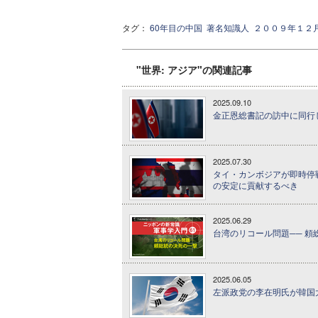
タグ：
60年目の中国
著名知識人
２００９年１２
"世界: アジア"の関連記事
2025.09.10
金正恩総書記の訪中に同行
2025.07.30
タイ・カンボジアが即時停
の安定に貢献するべき
2025.06.29
台湾のリコール問題── 頼総
2025.06.05
左派政党の李在明氏が韓国