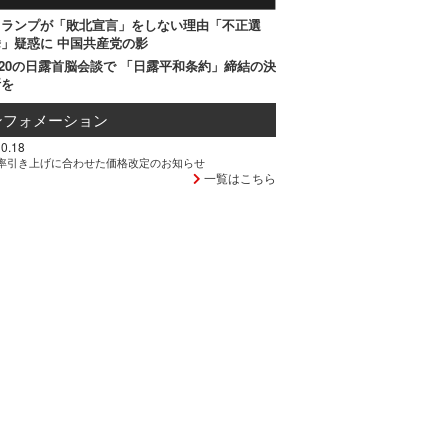
トランプが「敗北宣言」をしない理由「不正選
」疑惑に 中国共産党の影
20の日露首脳会談で 「日露平和条約」締結の決
断を
ンフォメーション
0.18
率引き上げに合わせた価格改定のお知らせ
一覧はこちら