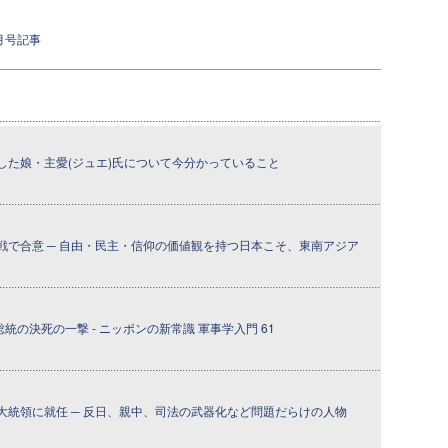
月号記事
した娘・主愛(ジュエ)氏について今分かっていること
戦で合意 ─ 自由・民主・信仰の価値観を持つ日本こそ、東南アジア
統の決死の一撃 - ニッポンの新常識 軍事学入門 61
大統領に就任 ─ 反日、親中、司法の武器化など問題だらけの人物