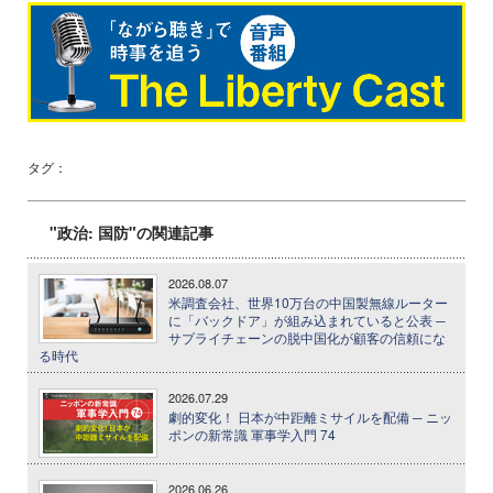
タグ：
"政治: 国防"の関連記事
2026.08.07
米調査会社、世界10万台の中国製無線ルーター
に「バックドア」が組み込まれていると公表 ─
サプライチェーンの脱中国化が顧客の信頼にな
る時代
2026.07.29
劇的変化！ 日本が中距離ミサイルを配備 ─ ニッ
ポンの新常識 軍事学入門 74
2026.06.26