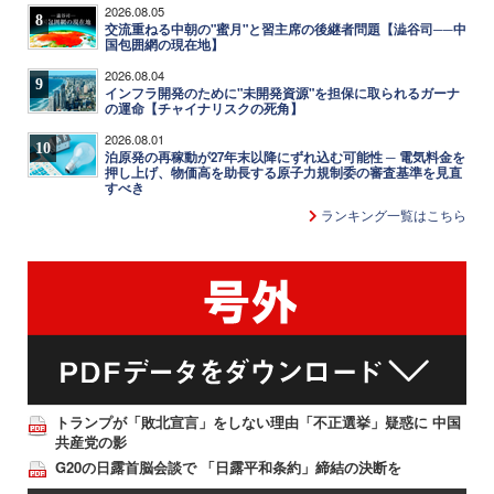
2026.08.05
8
交流重ねる中朝の"蜜月"と習主席の後継者問題【澁谷司──中
国包囲網の現在地】
2026.08.04
9
インフラ開発のために"未開発資源"を担保に取られるガーナ
の運命【チャイナリスクの死角】
2026.08.01
10
泊原発の再稼動が27年末以降にずれ込む可能性 ─ 電気料金を
押し上げ、物価高を助長する原子力規制委の審査基準を見直
すべき
ランキング一覧はこちら
トランプが「敗北宣言」をしない理由「不正選挙」疑惑に 中国
共産党の影
G20の日露首脳会談で 「日露平和条約」締結の決断を