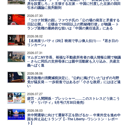
房を設置しろ」と主張する左派 ─ 中国に忖度した左派の我田
引水の議論に批判殺到
2026.07.30
2
「コロナ対策の顔」ファウチ氏の「公の場の発言と矛盾する
日記公開」「公聴会で100回以上の黙秘権行使」が物議 ─ ト
ランプ政権の最終的な狙いは「中国の責任追及」にある
2026.08.02
3
【名画座リバティ (29)】映画で学ぶ偉人伝(1)──『若き日の
リンカーン』
2026.07.31
4
マムダニNY市長、裕福な不動産所有者の個人情報公開で物議
─ さらに同氏の支持母体には親中活動家も入り込み、共産主
義へばく進
2026.08.06
5
高市政権の消費減税決定に、"公約に掲げていた"はずの与野
党が猛反発 ─ 一歩前進ではあるが「小さな政府」にはほど遠
い
2026.07.27
6
疲労・人間関係・プレッシャー……このストレスどう抜こう
「ザ・リバティ」9月号(7月30日発売)
2026.08.03
7
米中間選挙に向けて選挙不正を防げるか ─ 中東外交を進め中
国を抑え込むトランプ【─The Liberty─ワシントン・レポー
ト】