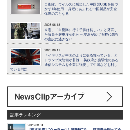
自衛隊、ウイルスに感染した中国製USBを気づ
かず1年使用 ─ 身近にあふれる中国製品が安全
保障の穴となる
2026.06.18
立憲、「自衛隊に行く子供は貧しい」と発言し
た議員を厳重注意処分 ─ 左派が広げる時代錯誤
の言説に過ぎない
2026.06.11
「イギリスが中国のように振る舞っている」と
トランプ大統領が非難 ─ 英政府が脆弱性のある
通信システムを企業に強要して中国などを利し
ている問題
記事ランキング
2026.08.01
1
【熊本地震】"クーラーなし避難所"で、「防衛費を削って冷