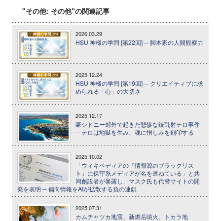
"その他: その他"の関連記事
2026.03.29
HSU 神様の学問 [第22回] ─ 脚本家の人間観察力
2025.12.24
HSU 神様の学問 [第19回] ─ クリエイティブに求
められる「心」の大切さ
2025.12.17
豪シドニー郊外で起きた悲惨な銃乱射テロ事件
─ テロは地獄を生み、魂に憎しみを刻印する
2025.10.02
「ウィキペディアの『情報源のブラックリス
ト』に保守系メディアが名を連ねている」と共
同創設者が暴露し、マスク氏も代替サイトの開
発を表明 ─ 偏向情報をAIが拡散する負の連鎖
2025.07.31
カムチャツカ地震、新燃岳噴火、トカラ地