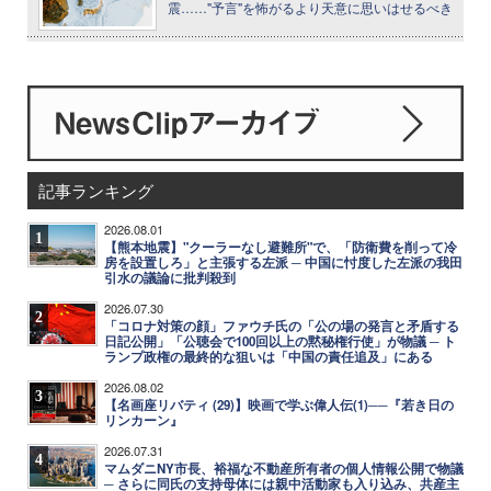
震……"予言"を怖がるより天意に思いはせるべき
記事ランキング
2026.08.01
1
【熊本地震】"クーラーなし避難所"で、「防衛費を削って冷
房を設置しろ」と主張する左派 ─ 中国に忖度した左派の我田
引水の議論に批判殺到
2026.07.30
2
「コロナ対策の顔」ファウチ氏の「公の場の発言と矛盾する
日記公開」「公聴会で100回以上の黙秘権行使」が物議 ─ ト
ランプ政権の最終的な狙いは「中国の責任追及」にある
2026.08.02
3
【名画座リバティ (29)】映画で学ぶ偉人伝(1)──『若き日の
リンカーン』
2026.07.31
4
マムダニNY市長、裕福な不動産所有者の個人情報公開で物議
─ さらに同氏の支持母体には親中活動家も入り込み、共産主