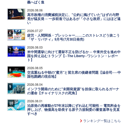
義へばく進
2026.08.06
5
高市政権の消費減税決定に、"公約に掲げていた"はずの与野
党が猛反発 ─ 一歩前進ではあるが「小さな政府」にはほど遠
い
2026.07.27
6
疲労・人間関係・プレッシャー……このストレスどう抜こう
「ザ・リバティ」9月号(7月30日発売)
2026.08.03
7
米中間選挙に向けて選挙不正を防げるか ─ 中東外交を進め中
国を抑え込むトランプ【─The Liberty─ワシントン・レポー
ト】
2026.08.05
8
交流重ねる中朝の"蜜月"と習主席の後継者問題【澁谷司──中
国包囲網の現在地】
2026.08.04
9
インフラ開発のために"未開発資源"を担保に取られるガーナ
の運命【チャイナリスクの死角】
2026.08.01
10
泊原発の再稼動が27年末以降にずれ込む可能性 ─ 電気料金を
押し上げ、物価高を助長する原子力規制委の審査基準を見直
すべき
ランキング一覧はこちら