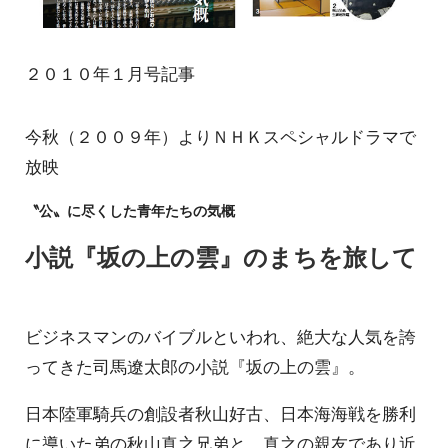
２０１０年１月号記事
今秋（２００９年）よりＮＨＫスペシャルドラマで
放映
〝公〟に尽くした青年たちの気概
小説『坂の上の雲』のまちを旅して
ビジネスマンのバイブルといわれ、絶大な人気を誇
ってきた司馬遼太郎の小説『坂の上の雲』。
日本陸軍騎兵の創設者秋山好古、日本海海戦を勝利
に導いた弟の秋山真之兄弟と、真之の親友であり近