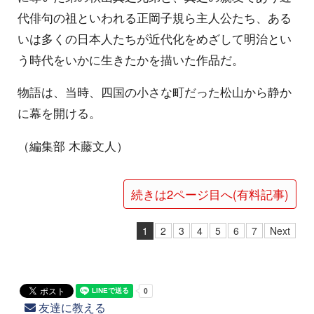
代俳句の祖といわれる正岡子規ら主人公たち、ある
いは多くの日本人たちが近代化をめざして明治とい
う時代をいかに生きたかを描いた作品だ。
物語は、当時、四国の小さな町だった松山から静か
に幕を開ける。
（編集部 木藤文人）
続きは2ページ目へ(有料記事)
1
2
3
4
5
6
7
Next
友達に教える