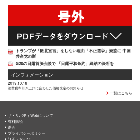
トランプが「敗北宣言」をしない理由「不正選挙」疑惑に 中国
共産党の影
G20の日露首脳会談で 「日露平和条約」締結の決断を
インフォメーション
2019.10.18
消費税率引き上げに合わせた価格改定のお知らせ
一覧はこちら
ザ・リバティWebについて
有料購読
退会
プライバシーポリシー
訂正・おわび