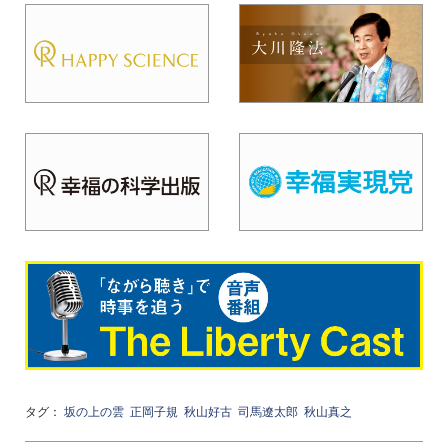
タグ：
坂の上の雲
正岡子規
秋山好古
司馬遼太郎
秋山真之