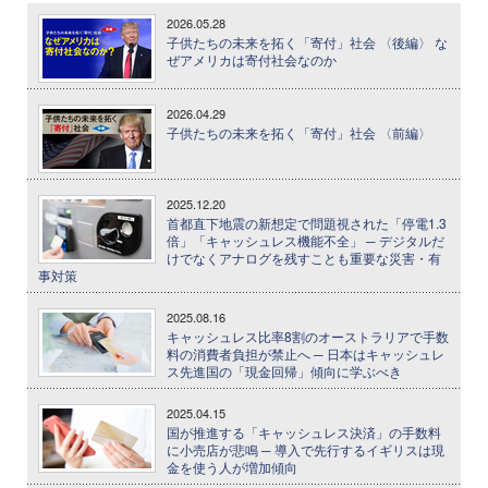
2026.05.28
子供たちの未来を拓く「寄付」社会 〈後編〉 な
ぜアメリカは寄付社会なのか
2026.04.29
子供たちの未来を拓く「寄付」社会 〈前編〉
2025.12.20
首都直下地震の新想定で問題視された「停電1.3
倍」「キャッシュレス機能不全」 ─ デジタルだ
けでなくアナログを残すことも重要な災害・有
事対策
2025.08.16
キャッシュレス比率8割のオーストラリアで手数
料の消費者負担が禁止へ ─ 日本はキャッシュレ
ス先進国の「現金回帰」傾向に学ぶべき
2025.04.15
国が推進する「キャッシュレス決済」の手数料
に小売店が悲鳴 ─ 導入で先行するイギリスは現
金を使う人が増加傾向