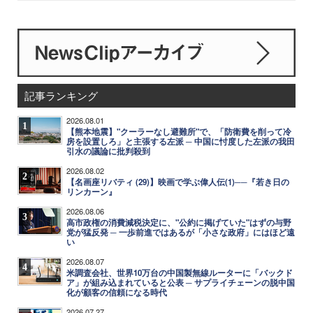
記事ランキング
2026.08.01
1
【熊本地震】"クーラーなし避難所"で、「防衛費を削って冷
房を設置しろ」と主張する左派 ─ 中国に忖度した左派の我田
引水の議論に批判殺到
2026.08.02
2
【名画座リバティ (29)】映画で学ぶ偉人伝(1)──『若き日の
リンカーン』
2026.08.06
3
高市政権の消費減税決定に、"公約に掲げていた"はずの与野
党が猛反発 ─ 一歩前進ではあるが「小さな政府」にはほど遠
い
2026.08.07
4
米調査会社、世界10万台の中国製無線ルーターに「バックド
ア」が組み込まれていると公表 ─ サプライチェーンの脱中国
化が顧客の信頼になる時代
2026.07.27