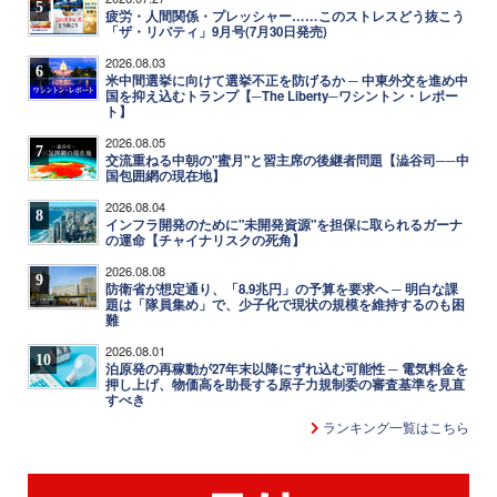
5
疲労・人間関係・プレッシャー……このストレスどう抜こう
「ザ・リバティ」9月号(7月30日発売)
2026.08.03
6
米中間選挙に向けて選挙不正を防げるか ─ 中東外交を進め中
国を抑え込むトランプ【─The Liberty─ワシントン・レポー
ト】
2026.08.05
7
交流重ねる中朝の"蜜月"と習主席の後継者問題【澁谷司──中
国包囲網の現在地】
2026.08.04
8
インフラ開発のために"未開発資源"を担保に取られるガーナ
の運命【チャイナリスクの死角】
2026.08.08
9
防衛省が想定通り、「8.9兆円」の予算を要求へ ─ 明白な課
題は「隊員集め」で、少子化で現状の規模を維持するのも困
難
2026.08.01
10
泊原発の再稼動が27年末以降にずれ込む可能性 ─ 電気料金を
押し上げ、物価高を助長する原子力規制委の審査基準を見直
すべき
ランキング一覧はこちら