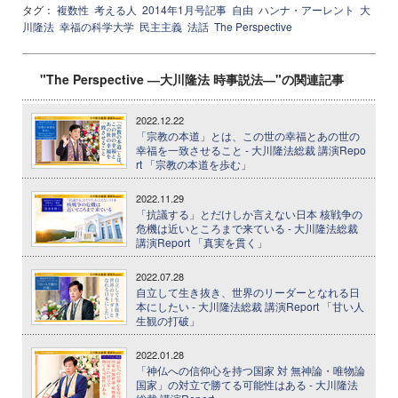
タグ：
複数性
考える人
2014年1月号記事
自由
ハンナ・アーレント
大
川隆法
幸福の科学大学
民主主義
法話
The Perspective
"The Perspective ―大川隆法 時事説法―"の関連記事
2022.12.22
「宗教の本道」とは、この世の幸福とあの世の
幸福を一致させること - 大川隆法総裁 講演Repo
rt 「宗教の本道を歩む」
2022.11.29
「抗議する」とだけしか言えない日本 核戦争の
危機は近いところまで来ている - 大川隆法総裁
講演Report 「真実を貫く」
2022.07.28
自立して生き抜き、世界のリーダーとなれる日
本にしたい - 大川隆法総裁 講演Report 「甘い人
生観の打破」
2022.01.28
「神仏への信仰心を持つ国家 対 無神論・唯物論
国家」の対立で勝てる可能性はある - 大川隆法