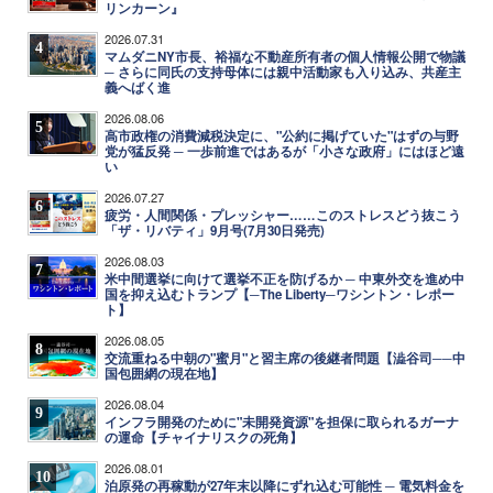
リンカーン』
2026.07.31
4
マムダニNY市長、裕福な不動産所有者の個人情報公開で物議
─ さらに同氏の支持母体には親中活動家も入り込み、共産主
義へばく進
2026.08.06
5
高市政権の消費減税決定に、"公約に掲げていた"はずの与野
党が猛反発 ─ 一歩前進ではあるが「小さな政府」にはほど遠
い
2026.07.27
6
疲労・人間関係・プレッシャー……このストレスどう抜こう
「ザ・リバティ」9月号(7月30日発売)
2026.08.03
7
米中間選挙に向けて選挙不正を防げるか ─ 中東外交を進め中
国を抑え込むトランプ【─The Liberty─ワシントン・レポー
ト】
2026.08.05
8
交流重ねる中朝の"蜜月"と習主席の後継者問題【澁谷司──中
国包囲網の現在地】
2026.08.04
9
インフラ開発のために"未開発資源"を担保に取られるガーナ
の運命【チャイナリスクの死角】
2026.08.01
10
泊原発の再稼動が27年末以降にずれ込む可能性 ─ 電気料金を