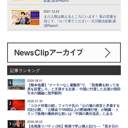
総裁 講演Report
2021.12.24
まだ人類は救えるところにいます！ 私の言葉を
信じて、ついて来てください - 大川隆法総裁 講
演Report
記事ランキング
2026.08.01
1
【熊本地震】"クーラーなし避難所"で、「防衛費を削って冷
房を設置しろ」と主張する左派 ─ 中国に忖度した左派の我田
引水の議論に批判殺到
2026.07.30
2
「コロナ対策の顔」ファウチ氏の「公の場の発言と矛盾する
日記公開」「公聴会で100回以上の黙秘権行使」が物議 ─ ト
ランプ政権の最終的な狙いは「中国の責任追及」にある
2026.08.02
3
【名画座リバティ (29)】映画で学ぶ偉人伝(1)──『若き日の