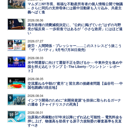
4
マムダニNY市長、裕福な不動産所有者の個人情報公開で物議
─ さらに同氏の支持母体には親中活動家も入り込み、共産主
義へばく進
2026.08.06
5
高市政権の消費減税決定に、"公約に掲げていた"はずの与野
党が猛反発 ─ 一歩前進ではあるが「小さな政府」にはほど遠
い
2026.07.27
6
疲労・人間関係・プレッシャー……このストレスどう抜こう
「ザ・リバティ」9月号(7月30日発売)
2026.08.03
7
米中間選挙に向けて選挙不正を防げるか ─ 中東外交を進め中
国を抑え込むトランプ【─The Liberty─ワシントン・レポー
ト】
2026.08.05
8
交流重ねる中朝の"蜜月"と習主席の後継者問題【澁谷司──中
国包囲網の現在地】
2026.08.04
9
インフラ開発のために"未開発資源"を担保に取られるガーナ
の運命【チャイナリスクの死角】
2026.08.01
10
泊原発の再稼動が27年末以降にずれ込む可能性 ─ 電気料金を
押し上げ、物価高を助長する原子力規制委の審査基準を見直
すべき