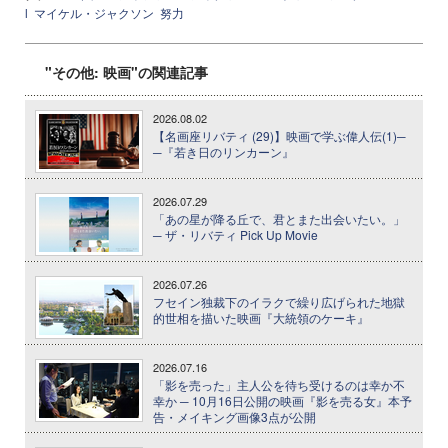
l
マイケル・ジャクソン
努力
"その他: 映画"の関連記事
2026.08.02
【名画座リバティ (29)】映画で学ぶ偉人伝(1)─
─『若き日のリンカーン』
2026.07.29
「あの星が降る丘で、君とまた出会いたい。」
─ ザ・リバティ Pick Up Movie
2026.07.26
フセイン独裁下のイラクで繰り広げられた地獄
的世相を描いた映画『大統領のケーキ』
2026.07.16
「影を売った」主人公を待ち受けるのは幸か不
幸か ─ 10月16日公開の映画『影を売る女』本予
告・メイキング画像3点が公開