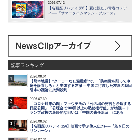
2026.07.12
【名画座リバティ (28)】夏に観たい青春コメデ
ィ──『サマータイムマシン・ブルース』
記事ランキング
2026.08.01
1
【熊本地震】"クーラーなし避難所"で、「防衛費を削って冷
房を設置しろ」と主張する左派 ─ 中国に忖度した左派の我田
引水の議論に批判殺到
2026.07.30
2
「コロナ対策の顔」ファウチ氏の「公の場の発言と矛盾する
日記公開」「公聴会で100回以上の黙秘権行使」が物議 ─ ト
ランプ政権の最終的な狙いは「中国の責任追及」にある
2026.08.02
3
【名画座リバティ (29)】映画で学ぶ偉人伝(1)──『若き日の
リンカーン』
2026.07.31