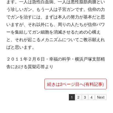
ます。一人は急性白血病、一人は悪性脂肪肉腫とい
う珍しいガン、もう一人は子宮ガンです。信仰の力
でガンを治すには、まずは本人の努力が基本だと思
いますが、それ以外にも、周りの人たちが信仰パワ
ーを集結してガン細胞を消滅させるための心構え
と、それが起こるメカニズムについてご教示願えれ
ばと思います。
２０１１年２月６日・幸福の科学・横浜戸塚支部精
舎における質疑応答より
続きは2ページ目へ(有料記事)
1
2
3
4
Next