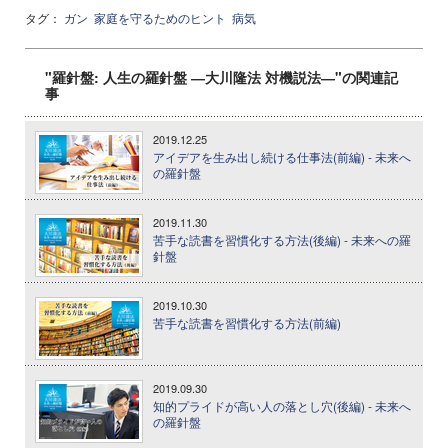
タグ：
ガン
家庭を守るためのヒント
病気
"羅針盤: 人生の羅針盤 ―大川隆法 対機説法―"の関連記
事
2019.12.25
アイデアを生み出し続ける仕事法(前編) - 未来へ
の羅針盤
2019.11.30
苦手な読書を習慣化する方法(後編) - 未来への羅
針盤
2019.10.30
苦手な読書を習慣化する方法(前編)
2019.09.30
知的プライドが高い人の落とし穴(後編) - 未来へ
の羅針盤