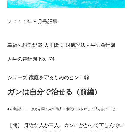
２０１１年８月号記事
幸福の科学総裁 大川隆法 対機説法人生の羅針盤
人生の羅針盤 No.174
シリーズ 家庭を守るためのヒント⑤
ガンは自分で治せる（前編）
※対機説法……教えを聞く人の能力・素質にふさわしく法を説くこと。
【問】 身近な人が三人、ガンにかかって苦しんでい