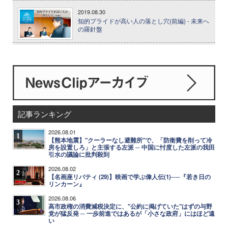
2019.08.30
知的プライドが高い人の落とし穴(前編) - 未来へ
の羅針盤
記事ランキング
2026.08.01
1
【熊本地震】"クーラーなし避難所"で、「防衛費を削って冷
房を設置しろ」と主張する左派 ─ 中国に忖度した左派の我田
引水の議論に批判殺到
2026.08.02
2
【名画座リバティ (29)】映画で学ぶ偉人伝(1)──『若き日の
リンカーン』
2026.08.06
3
高市政権の消費減税決定に、"公約に掲げていた"はずの与野
党が猛反発 ─ 一歩前進ではあるが「小さな政府」にはほど遠
い