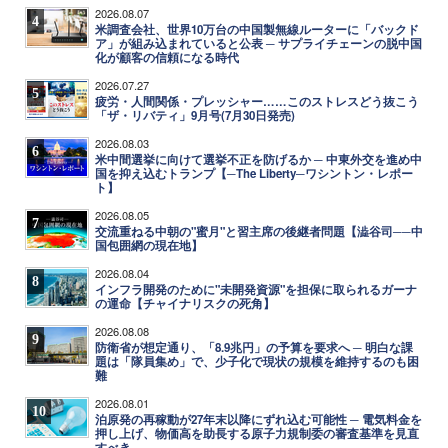
2026.08.07
4
米調査会社、世界10万台の中国製無線ルーターに「バックド
ア」が組み込まれていると公表 ─ サプライチェーンの脱中国
化が顧客の信頼になる時代
2026.07.27
5
疲労・人間関係・プレッシャー……このストレスどう抜こう
「ザ・リバティ」9月号(7月30日発売)
2026.08.03
6
米中間選挙に向けて選挙不正を防げるか ─ 中東外交を進め中
国を抑え込むトランプ【─The Liberty─ワシントン・レポー
ト】
2026.08.05
7
交流重ねる中朝の"蜜月"と習主席の後継者問題【澁谷司──中
国包囲網の現在地】
2026.08.04
8
インフラ開発のために"未開発資源"を担保に取られるガーナ
の運命【チャイナリスクの死角】
2026.08.08
9
防衛省が想定通り、「8.9兆円」の予算を要求へ ─ 明白な課
題は「隊員集め」で、少子化で現状の規模を維持するのも困
難
2026.08.01
10
泊原発の再稼動が27年末以降にずれ込む可能性 ─ 電気料金を
押し上げ、物価高を助長する原子力規制委の審査基準を見直
すべき