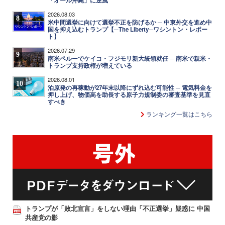
「オール沖縄」に逆風
2026.08.03
8
米中間選挙に向けて選挙不正を防げるか ─ 中東外交を進め中
国を抑え込むトランプ【─The Liberty─ワシントン・レポー
ト】
2026.07.29
9
南米ペルーでケイコ・フジモリ新大統領就任 ─ 南米で親米・
トランプ支持政権が増えている
2026.08.01
10
泊原発の再稼動が27年末以降にずれ込む可能性 ─ 電気料金を
押し上げ、物価高を助長する原子力規制委の審査基準を見直
すべき
ランキング一覧はこちら
トランプが「敗北宣言」をしない理由「不正選挙」疑惑に 中国
共産党の影