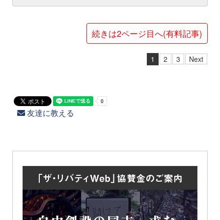
続きは2ページ目へ(有料記事)
1
2
3
Next
友達に教える