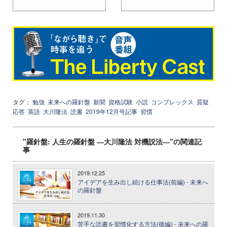
タグ：
勉強
未来への羅針盤
新聞
資格試験
小説
コンプレックス
質疑
応答
英語
大川隆法
読書
2019年12月号記事
習慣
"羅針盤: 人生の羅針盤 ―大川隆法 対機説法―"の関連記
事
2019.12.25
アイデアを生み出し続ける仕事法(前編) - 未来へ
の羅針盤
2019.11.30
苦手な読書を習慣化する方法(後編) - 未来への羅