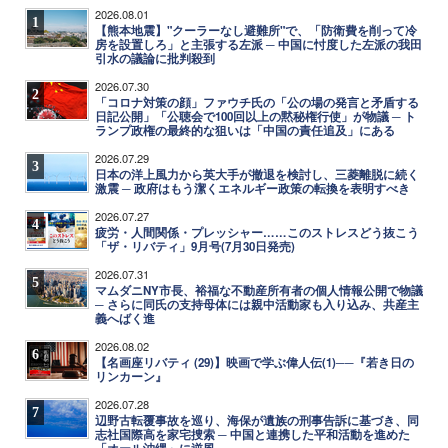
2026.08.01
1
【熊本地震】"クーラーなし避難所"で、「防衛費を削って冷
房を設置しろ」と主張する左派 ─ 中国に忖度した左派の我田
引水の議論に批判殺到
2026.07.30
2
「コロナ対策の顔」ファウチ氏の「公の場の発言と矛盾する
日記公開」「公聴会で100回以上の黙秘権行使」が物議 ─ ト
ランプ政権の最終的な狙いは「中国の責任追及」にある
2026.07.29
3
日本の洋上風力から英大手が撤退を検討し、三菱離脱に続く
激震 ─ 政府はもう潔くエネルギー政策の転換を表明すべき
2026.07.27
4
疲労・人間関係・プレッシャー……このストレスどう抜こう
「ザ・リバティ」9月号(7月30日発売)
2026.07.31
5
マムダニNY市長、裕福な不動産所有者の個人情報公開で物議
─ さらに同氏の支持母体には親中活動家も入り込み、共産主
義へばく進
2026.08.02
6
【名画座リバティ (29)】映画で学ぶ偉人伝(1)──『若き日の
リンカーン』
2026.07.28
7
辺野古転覆事故を巡り、海保が遺族の刑事告訴に基づき、同
志社国際高を家宅捜索 ─ 中国と連携した平和活動を進めた