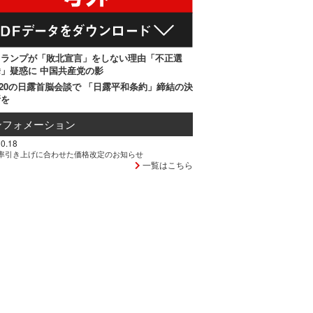
トランプが「敗北宣言」をしない理由「不正選
」疑惑に 中国共産党の影
20の日露首脳会談で 「日露平和条約」締結の決
断を
ンフォメーション
0.18
率引き上げに合わせた価格改定のお知らせ
一覧はこちら