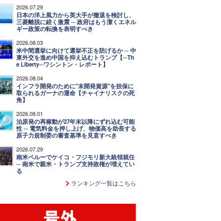
2026.07.29
日本の洋上風力から英大手が撤退を検討し、
三菱離脱に続く激震 ─ 政府はもう潔くエネル
ギー政策の転換を表明すべき
2026.08.03
米中間選挙に向けて選挙不正を防げるか ─ 中
東外交を進め中国を抑え込むトランプ【─Th
e Liberty─ワシントン・レポート】
2026.08.04
インフラ開発のために"未開発資源"を担保に
取られるガーナの運命【チャイナリスクの死
角】
2026.08.01
泊原発の再稼動が27年末以降にずれ込む可能
性 ─ 電気料金を押し上げ、物価高を助長する
原子力規制委の審査基準を見直すべき
2026.07.29
南米ペルーでケイコ・フジモリ新大統領就任
─ 南米で親米・トランプ支持政権が増えてい
る
ランキング一覧はこちら