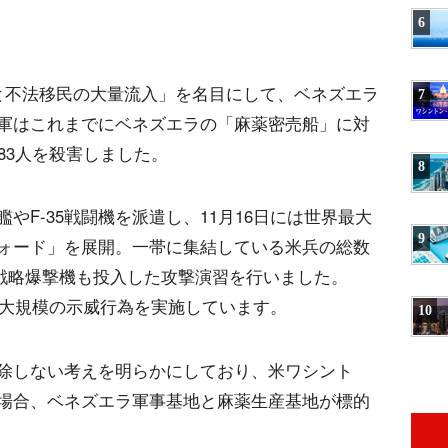
6
と不法移民の大量流入」を名目にして、ベネズエラ
7
軍はこれまでにベネズエラの「麻薬密売船」に対
83人を殺害しました。
8
やF-35戦闘機を派遣し、11月16日には世界最大
9
ォード」を展開。一帯に集結している米兵の総数
は、戦略爆撃機も投入した攻撃演習を行いました。
最大規模の示威行為を実施しています。
10
除しない考えを明らかにしており、米ワシント
場合、ベネズエラ軍事基地と麻薬生産基地が標的