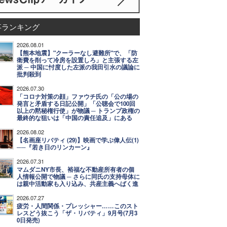
事ランキング
2026.08.01
【熊本地震】"クーラーなし避難所"で、「防
衛費を削って冷房を設置しろ」と主張する左
派 ─ 中国に忖度した左派の我田引水の議論に
批判殺到
2026.07.30
「コロナ対策の顔」ファウチ氏の「公の場の
発言と矛盾する日記公開」「公聴会で100回
以上の黙秘権行使」が物議 ─ トランプ政権の
最終的な狙いは「中国の責任追及」にある
2026.08.02
【名画座リバティ (29)】映画で学ぶ偉人伝(1)
──『若き日のリンカーン』
2026.07.31
マムダニNY市長、裕福な不動産所有者の個
人情報公開で物議 ─ さらに同氏の支持母体に
は親中活動家も入り込み、共産主義へばく進
2026.07.27
疲労・人間関係・プレッシャー……このスト
レスどう抜こう「ザ・リバティ」9月号(7月3
0日発売)