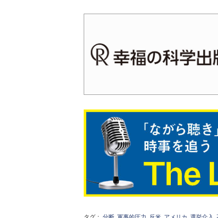
タグ：
分断
軍事的圧力
反米
アメリカ
選挙介入