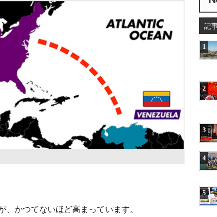
記
1
2
3
4
5
が、かつてないほど高まっています。