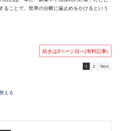
することで、世界の分断に歯止めをかけるという
続きは2ページ目へ(有料記事)
1
2
Next
教える