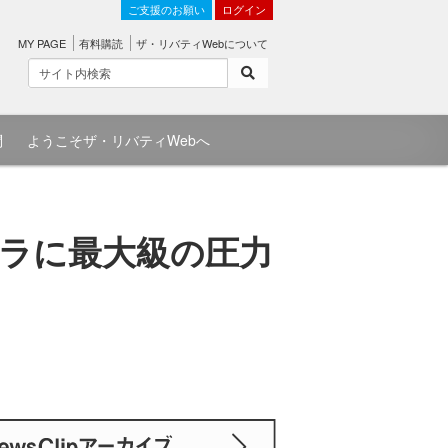
ご支援のお願い
ログイン
MY PAGE
有料購読
ザ・リバティWebについて
問
ようこそザ・リバティWebへ
エラに最大級の圧力