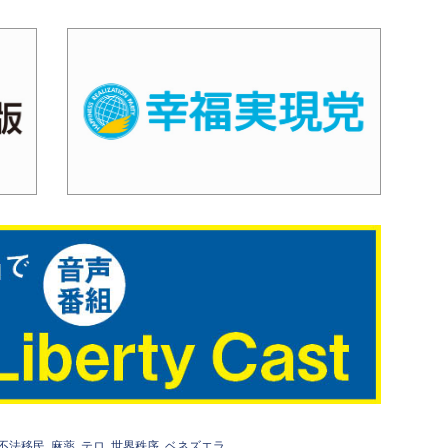
不法移民
麻薬
テロ
世界秩序
ベネズエラ