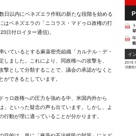
は数日以内にベネズエラ作戦の新たな段階を始める
にはベネズエラの「ニコラス・マドゥロ政権の打
挙
23日付ロイター通信)。
G
が率いているとする麻薬密売組織「カルテル・デ・
イ
定しました。これにより、同政権への攻撃を、
2019.1
消費税
攻撃として分類することで、議会の承認がなくと
とができるとしています。
ドゥロ政権への圧力を強める中、米国内外から
は」といった疑念の声も出ています。しかし、よ
の行動が理に適っていることが分かります。
の目的は、単に「麻薬や不法移民の対策」にとど