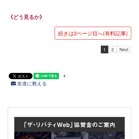
《どう見るか》
続きは2ページ目へ(有料記事)
1
2
Next
友達に教える