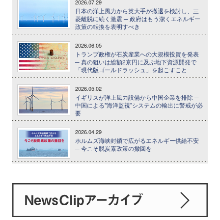
2026.07.29
日本の洋上風力から英大手が撤退を検討し、三
菱離脱に続く激震 ─ 政府はもう潔くエネルギー
政策の転換を表明すべき
2026.06.05
トランプ政権が石炭産業への大規模投資を発表
─ 真の狙いは総額2京円に及ぶ地下資源開発で
「現代版ゴールドラッシュ」を起こすこと
2026.05.02
イギリスが洋上風力設備から中国企業を排除 ─
中国による"海洋監視"システムの輸出に警戒が必
要
2026.04.29
ホルムズ海峡封鎖で広がるエネルギー供給不安
─ 今こそ脱炭素政策の撤回を