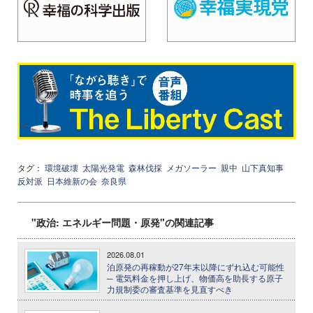
タグ：
環境破壊
太陽光発電
森林伐採
メガソーラー
親中
山下真知事
反対派
日本維新の会
奈良県
"政治: エネルギー問題・原発"の関連記事
2026.08.01
泊原発の再稼動が27年末以降にずれ込む可能性
─ 電気料金を押し上げ、物価高を助長する原子
力規制委の審査基準を見直すべき