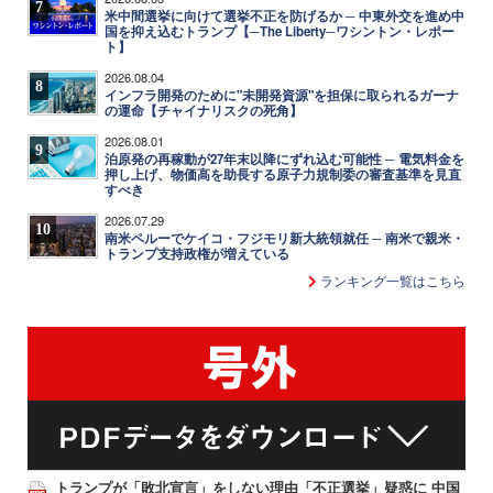
7
米中間選挙に向けて選挙不正を防げるか ─ 中東外交を進め中
国を抑え込むトランプ【─The Liberty─ワシントン・レポー
ト】
2026.08.04
8
インフラ開発のために"未開発資源"を担保に取られるガーナ
の運命【チャイナリスクの死角】
2026.08.01
9
泊原発の再稼動が27年末以降にずれ込む可能性 ─ 電気料金を
押し上げ、物価高を助長する原子力規制委の審査基準を見直
すべき
2026.07.29
10
南米ペルーでケイコ・フジモリ新大統領就任 ─ 南米で親米・
トランプ支持政権が増えている
ランキング一覧はこちら
トランプが「敗北宣言」をしない理由「不正選挙」疑惑に 中国