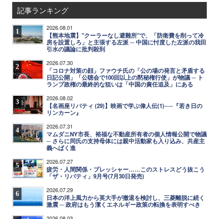
記事ランキング
2026.08.01
1
【熊本地震】"クーラーなし避難所"で、「防衛費を削って冷
房を設置しろ」と主張する左派 ─ 中国に忖度した左派の我田
引水の議論に批判殺到
2026.07.30
2
「コロナ対策の顔」ファウチ氏の「公の場の発言と矛盾する
日記公開」「公聴会で100回以上の黙秘権行使」が物議 ─ ト
ランプ政権の最終的な狙いは「中国の責任追及」にある
2026.08.02
3
【名画座リバティ (29)】映画で学ぶ偉人伝(1)──『若き日の
リンカーン』
2026.07.31
4
マムダニNY市長、裕福な不動産所有者の個人情報公開で物議
─ さらに同氏の支持母体には親中活動家も入り込み、共産主
義へばく進
2026.07.27
5
疲労・人間関係・プレッシャー……このストレスどう抜こう
「ザ・リバティ」9月号(7月30日発売)
2026.07.29
6
日本の洋上風力から英大手が撤退を検討し、三菱離脱に続く
激震 ─ 政府はもう潔くエネルギー政策の転換を表明すべき
2026.08.03