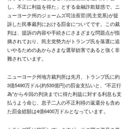
し、不正に利益を得た」とする金融詐欺疑惑で、ニ
ューヨーク州のジェームズ司法長官(民主党系)が提
訴した民事裁判における罰金についてです。この裁
判は、提訴の内容や手続きにさまざまな問題点が指
摘されており、民主党勢力がトランプ氏を落選に追
いやるためのあからさまな選挙妨害であると強く非
難されています。
ニューヨーク州地方裁判所は先月、トランプ氏に約
3億5490万ドル(約530億円)の罰金支払いと、"不正行
為"から今回の判決までに得た利益に対する利息も支
払うよう命じ、息子二人の不正利得の返還分も含め
た罰金総額は4億6400万ドルとなっています。