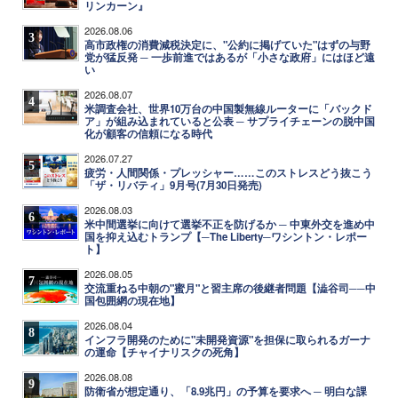
リンカーン』
2026.08.06
3
高市政権の消費減税決定に、"公約に掲げていた"はずの与野
党が猛反発 ─ 一歩前進ではあるが「小さな政府」にはほど遠
い
2026.08.07
4
米調査会社、世界10万台の中国製無線ルーターに「バックド
ア」が組み込まれていると公表 ─ サプライチェーンの脱中国
化が顧客の信頼になる時代
2026.07.27
5
疲労・人間関係・プレッシャー……このストレスどう抜こう
「ザ・リバティ」9月号(7月30日発売)
2026.08.03
6
米中間選挙に向けて選挙不正を防げるか ─ 中東外交を進め中
国を抑え込むトランプ【─The Liberty─ワシントン・レポー
ト】
2026.08.05
7
交流重ねる中朝の"蜜月"と習主席の後継者問題【澁谷司──中
国包囲網の現在地】
2026.08.04
8
インフラ開発のために"未開発資源"を担保に取られるガーナ
の運命【チャイナリスクの死角】
2026.08.08
9
防衛省が想定通り、「8.9兆円」の予算を要求へ ─ 明白な課