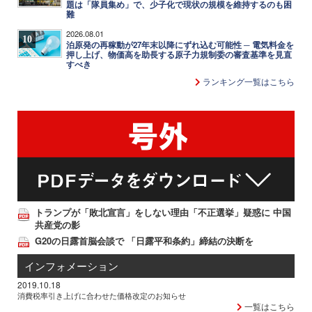
題は「隊員集め」で、少子化で現状の規模を維持するのも困
難
2026.08.01
10
泊原発の再稼動が27年末以降にずれ込む可能性 ─ 電気料金を
押し上げ、物価高を助長する原子力規制委の審査基準を見直
すべき
ランキング一覧はこちら
トランプが「敗北宣言」をしない理由「不正選挙」疑惑に 中国
共産党の影
G20の日露首脳会談で 「日露平和条約」締結の決断を
インフォメーション
2019.10.18
消費税率引き上げに合わせた価格改定のお知らせ
一覧はこちら