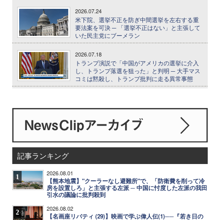
2026.07.24
米下院、選挙不正を防ぎ中間選挙を左右する重
要法案を可決 ─ 「選挙不正はない」と主張して
いた民主党にブーメラン
2026.07.18
トランプ演説で「中国がアメリカの選挙に介入
し、トランプ落選を狙った」と判明 ─ 大手マス
コミは黙殺し、トランプ批判に走る異常事態
記事ランキング
2026.08.01
1
【熊本地震】"クーラーなし避難所"で、「防衛費を削って冷
房を設置しろ」と主張する左派 ─ 中国に忖度した左派の我田
引水の議論に批判殺到
2026.08.02
2
【名画座リバティ (29)】映画で学ぶ偉人伝(1)──『若き日の