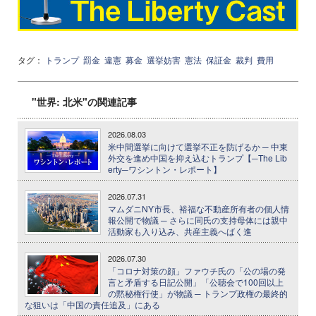
タグ：
トランプ
罰金
違憲
募金
選挙妨害
憲法
保証金
裁判
費用
"世界: 北米"の関連記事
2026.08.03
米中間選挙に向けて選挙不正を防げるか ─ 中東
外交を進め中国を抑え込むトランプ【─The Lib
erty─ワシントン・レポート】
2026.07.31
マムダニNY市長、裕福な不動産所有者の個人情
報公開で物議 ─ さらに同氏の支持母体には親中
活動家も入り込み、共産主義へばく進
2026.07.30
「コロナ対策の顔」ファウチ氏の「公の場の発
言と矛盾する日記公開」「公聴会で100回以上
の黙秘権行使」が物議 ─ トランプ政権の最終的
な狙いは「中国の責任追及」にある