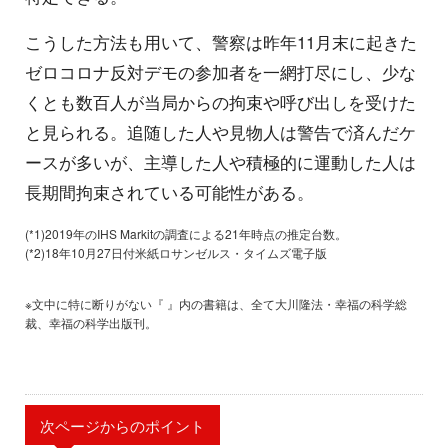
こうした方法も用いて、警察は昨年11月末に起きた
ゼロコロナ反対デモの参加者を一網打尽にし、少な
くとも数百人が当局からの拘束や呼び出しを受けた
と見られる。追随した人や見物人は警告で済んだケ
ースが多いが、主導した人や積極的に運動した人は
長期間拘束されている可能性がある。
(*1)2019年のIHS Markitの調査による21年時点の推定台数。
(*2)18年10月27日付米紙ロサンゼルス・タイムズ電子版
※文中に特に断りがない『 』内の書籍は、全て大川隆法・幸福の科学総
裁、幸福の科学出版刊。
次ページからのポイント