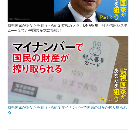
監視国家があなたを狙う - Part 2 監視カメラ、DNA収集、社会信用システ
ム── 全てが中国共産党に筒抜け
監視国家があなたを狙う - Part 3 マイナンバーで国民の財産が搾り取られ
る