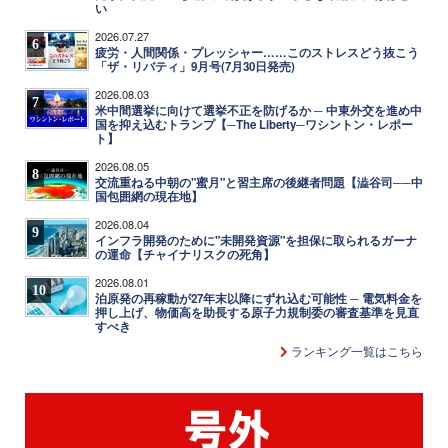
い
2026.07.27
6
疲労・人間関係・プレッシャー……このストレスどう抜こう
「ザ・リバティ」9月号(7月30日発売)
2026.08.03
7
米中間選挙に向けて選挙不正を防げるか ─ 中東外交を進め中
国を抑え込むトランプ【─The Liberty─ワシントン・レポー
ト】
2026.08.05
8
交流重ねる中朝の"蜜月"と習主席の後継者問題【澁谷司──中
国包囲網の現在地】
2026.08.04
9
インフラ開発のために"未開発資源"を担保に取られるガーナ
の運命【チャイナリスクの死角】
2026.08.01
10
泊原発の再稼動が27年末以降にずれ込む可能性 ─ 電気料金を
押し上げ、物価高を助長する原子力規制委の審査基準を見直
すべき
ランキング一覧はこちら