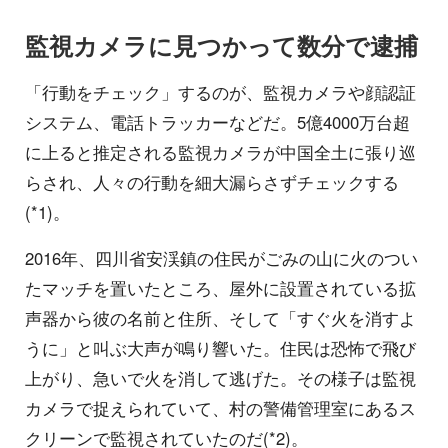
監視カメラに見つかって数分で逮捕
「行動をチェック」するのが、監視カメラや顔認証
システム、電話トラッカーなどだ。5億4000万台超
に上ると推定される監視カメラが中国全土に張り巡
らされ、人々の行動を細大漏らさずチェックする
(*1)。
2016年、四川省安渓鎮の住民がごみの山に火のつい
たマッチを置いたところ、屋外に設置されている拡
声器から彼の名前と住所、そして「すぐ火を消すよ
うに」と叫ぶ大声が鳴り響いた。住民は恐怖で飛び
上がり、急いで火を消して逃げた。その様子は監視
カメラで捉えられていて、村の警備管理室にあるス
クリーンで監視されていたのだ(*2)。