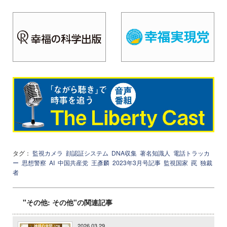
タグ：
監視カメラ
顔認証システム
DNA収集
著名知識人
電話トラッカ
ー
思想警察
AI
中国共産党
王彥麟
2023年3月号記事
監視国家
罠
独裁
者
"その他: その他"の関連記事
2026.03.29