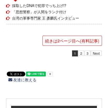
採取したDNAで犯罪でっち上げ!?
「思想警察」が人間をランク付け
台湾の軍事専門家 王 彥麟氏インタビュー
続きは2ページ目へ(有料記事)
1
2
3
Next
友達に教える