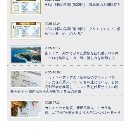
HSU 神様の学問 [第22回] ─ 脚本家の人間観察力
2025.12.24
HSU 神様の学問 [第19回] ─ クリエイティブに求
められる「心」の大切さ
2025.12.17
豪シドニー郊外で起きた悲惨な銃乱射テロ事件
─ テロは地獄を生み、魂に憎しみを刻印する
2025.10.02
「ウィキペディアの『情報源のブラックリス
ト』に保守系メディアが名を連ねている」と共
同創設者が暴露し、マスク氏も代替サイトの開
発を表明 ─ 偏向情報をAIが拡散する負の連鎖
2025.07.31
カムチャツカ地震、新燃岳噴火、トカラ地
震……"予言"を怖がるより天意に思いはせるべき