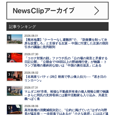
記事ランキング
2026.08.01
1
【熊本地震】"クーラーなし避難所"で、「防衛費を削って冷
房を設置しろ」と主張する左派 ─ 中国に忖度した左派の我田
引水の議論に批判殺到
2026.07.30
2
「コロナ対策の顔」ファウチ氏の「公の場の発言と矛盾する
日記公開」「公聴会で100回以上の黙秘権行使」が物議 ─ ト
ランプ政権の最終的な狙いは「中国の責任追及」にある
2026.08.02
3
【名画座リバティ (29)】映画で学ぶ偉人伝(1)──『若き日の
リンカーン』
2026.07.31
4
マムダニNY市長、裕福な不動産所有者の個人情報公開で物議
─ さらに同氏の支持母体には親中活動家も入り込み、共産主
義へばく進
2026.08.06
5
高市政権の消費減税決定に、"公約に掲げていた"はずの与野
党が猛反発 ─ 一歩前進ではあるが「小さな政府」にはほど遠