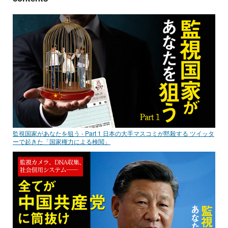
監視国家があなたを狙う - Part 1 日本の大手マスコミが黙殺する ツイッタ
ーで起きた「国家権力による検閲」