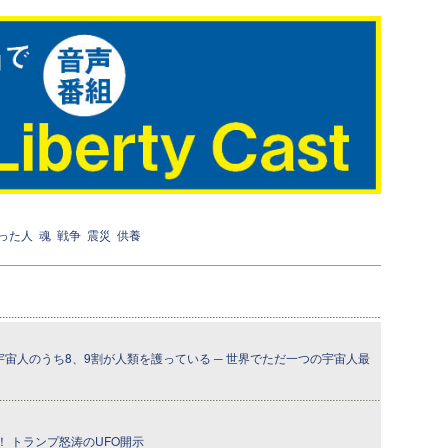
った人
魂
戦争
震災
供養
宇宙人のうち8、9割が人類を護っている ─ 世界でただ一つの宇宙人最
 トランプ怒涛のUFO開示