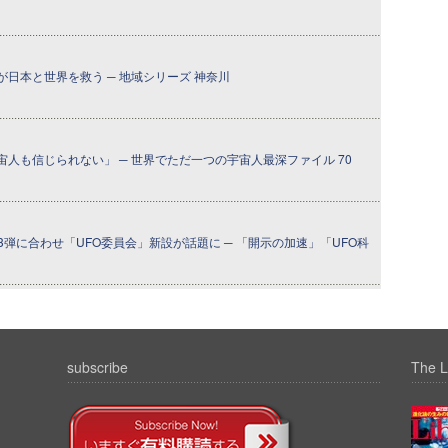
日本と世界を救う ─ 地域シリーズ 神奈川
人も信じられない」 ─ 世界でただ一つの宇宙人最深ファイル 70
3弾に合わせ「UFO委員会」新設が話題に ─ 「開示の加速」「UFO科
subscribe
The L