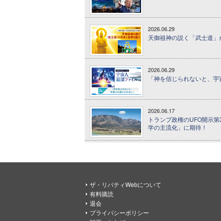
2026.06.29
天御祖神の説く「武士道」が
2026.06.29
「神を信じられないと、宇宙
2026.06.17
トランプ政権のUFO開示第
学の主流化」に期待！
ザ・リバティWebについて
有料購読
退会
プライバシーポリシー