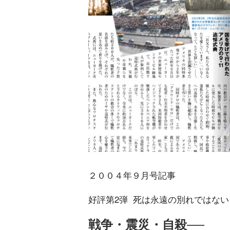
２００４年９月号記事
好評第2弾 死は永遠の別れではない
戦争・震災・自殺──