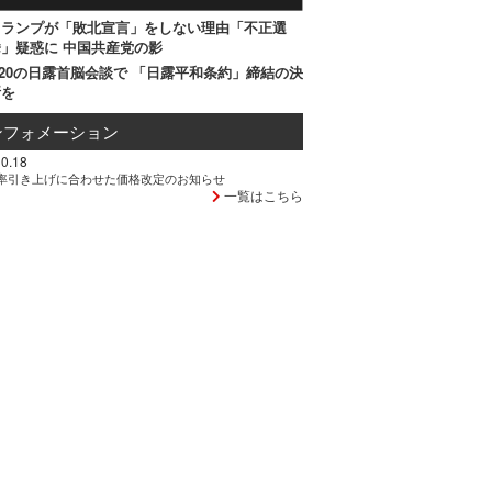
トランプが「敗北宣言」をしない理由「不正選
」疑惑に 中国共産党の影
20の日露首脳会談で 「日露平和条約」締結の決
断を
ンフォメーション
0.18
率引き上げに合わせた価格改定のお知らせ
一覧はこちら