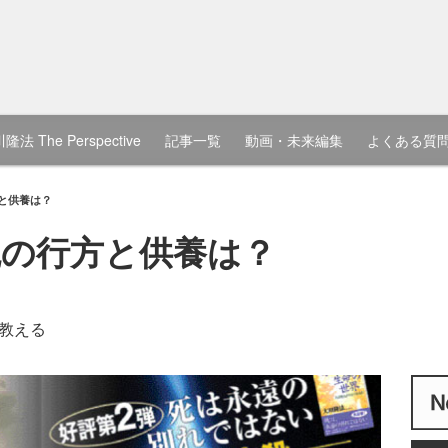
隆法 The Perspective
記事一覧
動画・未来編集
よくある質
と供養は？
の行方と供養は？
教える