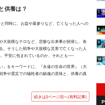
と供養は？
7
ーと同時に、お盆や墓参りなど、亡くなった人への
8
や大規模なテロなど、悲惨な出来事が頻発し、各
9
る。そうした戦争や大規模な災害で亡くなった人
か。平安に包まれているのか、それとも──
10
い」をキーワードに、『永遠の生命の世界』（大
戦争や震災での犠牲者の鎮魂の意味と、供養の真
続きは2ページ目へ(有料記事)