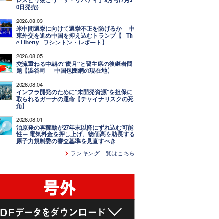
レスどう抜こう「ザ・リバティ」9月号(7月3
0日発売)
2026.08.03
米中間選挙に向けて選挙不正を防げるか ─ 中
東外交を進め中国を抑え込むトランプ【─Th
e Liberty─ワシントン・レポート】
2026.08.05
交流重ねる中朝の"蜜月"と習主席の後継者問
題【澁谷司──中国包囲網の現在地】
2026.08.04
インフラ開発のために"未開発資源"を担保に
取られるガーナの運命【チャイナリスクの死
角】
2026.08.01
泊原発の再稼動が27年末以降にずれ込む可能
性 ─ 電気料金を押し上げ、物価高を助長する
原子力規制委の審査基準を見直すべき
ランキング一覧はこちら