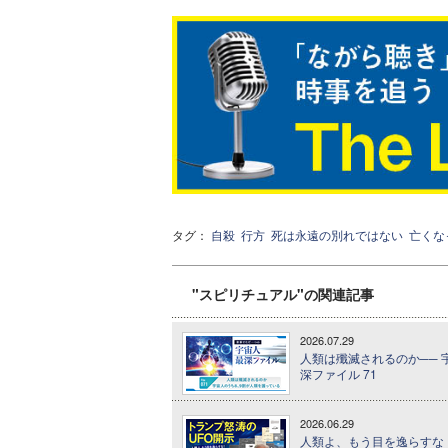
タグ：
自殺
行方
死は永遠の別れではない
亡くな
"スピリチュアル"の関連記事
2026.07.29
人類は殲滅されるのか── 
深ファイル 71
2026.06.29
人類よ、もう目を逸らすな！