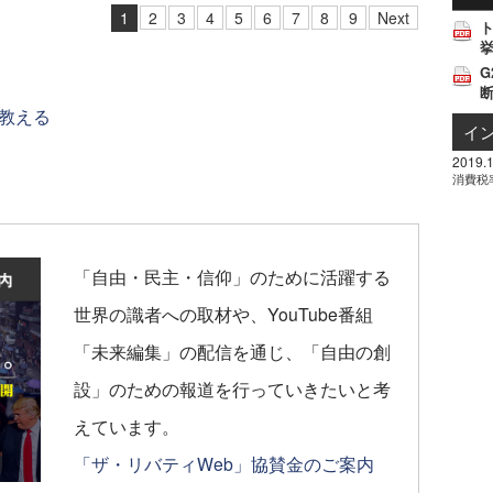
1
2
3
4
5
6
7
8
9
Next
挙
G
教える
イ
2019.1
消費税
「自由・民主・信仰」のために活躍する
世界の識者への取材や、YouTube番組
「未来編集」の配信を通じ、「自由の創
設」のための報道を行っていきたいと考
えています。
「ザ・リバティWeb」協賛金のご案内