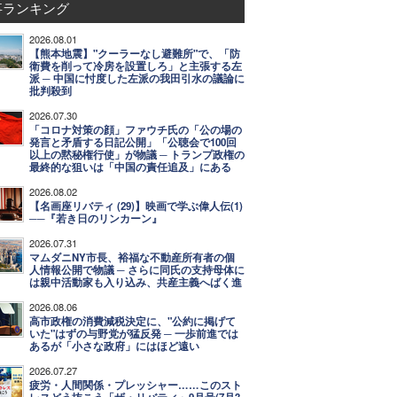
事ランキング
2026.08.01
【熊本地震】"クーラーなし避難所"で、「防
衛費を削って冷房を設置しろ」と主張する左
派 ─ 中国に忖度した左派の我田引水の議論に
批判殺到
2026.07.30
「コロナ対策の顔」ファウチ氏の「公の場の
発言と矛盾する日記公開」「公聴会で100回
以上の黙秘権行使」が物議 ─ トランプ政権の
最終的な狙いは「中国の責任追及」にある
2026.08.02
【名画座リバティ (29)】映画で学ぶ偉人伝(1)
──『若き日のリンカーン』
2026.07.31
マムダニNY市長、裕福な不動産所有者の個
人情報公開で物議 ─ さらに同氏の支持母体に
は親中活動家も入り込み、共産主義へばく進
2026.08.06
高市政権の消費減税決定に、"公約に掲げて
いた"はずの与野党が猛反発 ─ 一歩前進では
あるが「小さな政府」にはほど遠い
2026.07.27
疲労・人間関係・プレッシャー……このスト