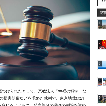
記
1
2
3
4
しく傷つけられたとして、宗教法人「幸福の科学」な
円の損害賠償などを求めた裁判で、東京地裁は21
5
いを命じるとともに、発言部分の動画の削除を認め、