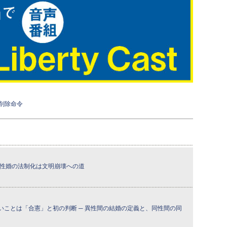
削除命令
同性婚の法制化は文明崩壊への道
いことは「合憲」と初の判断 ─ 異性間の結婚の定義と、同性間の同