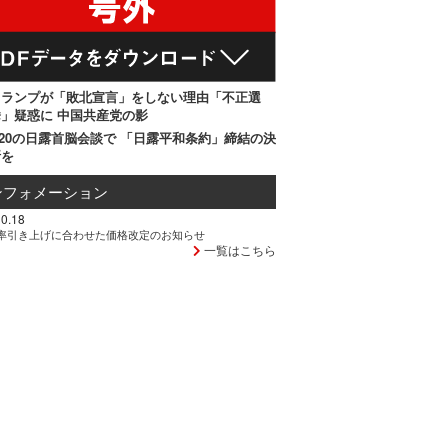
トランプが「敗北宣言」をしない理由「不正選
」疑惑に 中国共産党の影
20の日露首脳会談で 「日露平和条約」締結の決
断を
ンフォメーション
0.18
率引き上げに合わせた価格改定のお知らせ
一覧はこちら