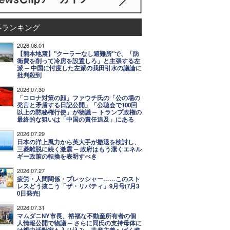
事ランキング
2026.08.01
【熊本地震】"クーラーなし避難所"で、「防
衛費を削って冷房を設置しろ」と主張する左
派 ─ 中国に忖度した左派の我田引水の議論に
批判殺到
2026.07.30
「コロナ対策の顔」ファウチ氏の「公の場の
発言と矛盾する日記公開」「公聴会で100回
以上の黙秘権行使」が物議 ─ トランプ政権の
最終的な狙いは「中国の責任追及」にある
2026.07.29
日本の洋上風力から英大手が撤退を検討し、
三菱離脱に続く激震 ─ 政府はもう潔くエネル
ギー政策の転換を表明すべき
2026.07.27
疲労・人間関係・プレッシャー……このスト
レスどう抜こう「ザ・リバティ」9月号(7月3
0日発売)
2026.07.31
マムダニNY市長、裕福な不動産所有者の個
人情報公開で物議 ─ さらに同氏の支持母体に