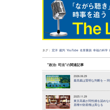
タグ：
宏洋
裁判
YouTube
名誉棄損
幸福の科学
"政治: 司法"の関連記事
2026.06.29
最高裁は賢明な判断を ─ 
2025.11.29
東京高裁が同性婚を認めな
居権や財産権は異なる