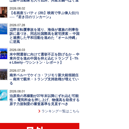
は親中活動家も入り込み、共産主義へばく進
2026.08.02
【名画座リバティ (29)】映画で学ぶ偉人伝(1)
──『若き日のリンカーン』
2026.07.28
辺野古転覆事故を巡り、海保が遺族の刑事告
訴に基づき、同志社国際高を家宅捜索 ─ 中国
と連携した平和活動を進めた「オール沖縄」
に逆風
2026.08.03
米中間選挙に向けて選挙不正を防げるか ─ 中
東外交を進め中国を抑え込むトランプ【─Th
e Liberty─ワシントン・レポート】
2026.07.29
南米ペルーでケイコ・フジモリ新大統領就任
─ 南米で親米・トランプ支持政権が増えてい
る
2026.08.01
泊原発の再稼動が27年末以降にずれ込む可能
性 ─ 電気料金を押し上げ、物価高を助長する
原子力規制委の審査基準を見直すべき
ランキング一覧はこちら