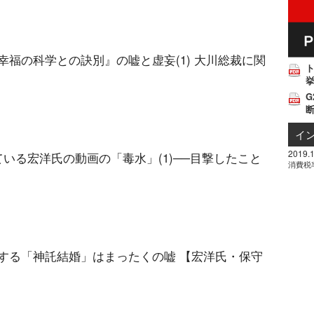
本『幸福の科学との訣別』の嘘と虚妄(1) 大川総裁に関
挙
G
イ
2019.1
している宏洋氏の動画の「毒水」(1)──目撃したこと
消費税
主張する「神託結婚」はまったくの嘘 【宏洋氏・保守