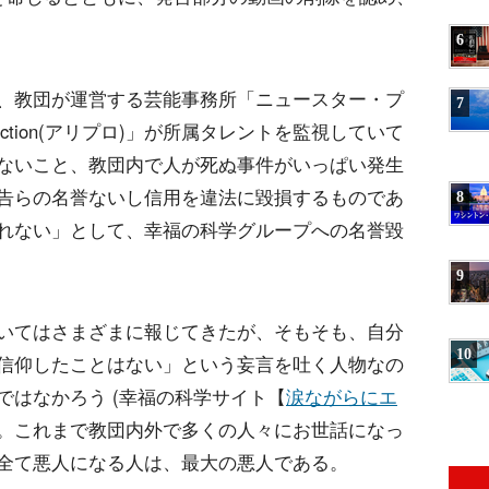
6
、教団が運営する芸能事務所「ニュースター・プ
7
oduction(アリプロ)」が所属タレントを監視していて
ないこと、教団内で人が死ぬ事件がいっぱい発生
告らの名誉ないし信用を違法に毀損するものであ
8
れない」として、幸福の科学グループへの名誉毀
9
いてはさまざまに報じてきたが、そもそも、自分
10
信仰したことはない」という妄言を吐く人物なの
ではなかろう (幸福の科学サイト【
涙ながらにエ
。これまで教団内外で多くの人々にお世話になっ
全て悪人になる人は、最大の悪人である。