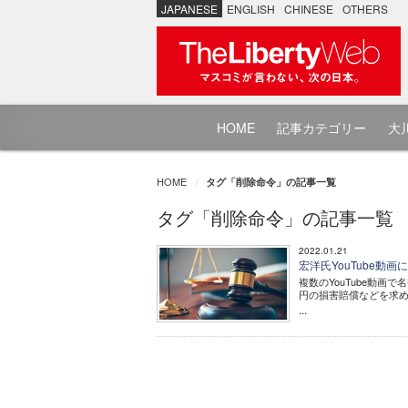
JAPANESE
ENGLISH
CHINESE
OTHERS
HOME
記事カテゴリー
大川
HOME
タグ「削除命令」の記事一覧
タグ「削除命令」の記事一覧
2022.01.21
宏洋氏YouTube
複数のYouTube動
円の損害賠償などを求
...