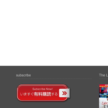
subscribe
The L