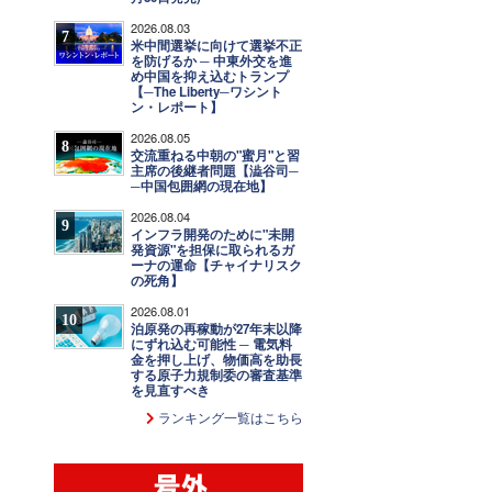
2026.08.03
7
米中間選挙に向けて選挙不正
を防げるか ─ 中東外交を進
め中国を抑え込むトランプ
【─The Liberty─ワシント
ン・レポート】
2026.08.05
8
交流重ねる中朝の"蜜月"と習
主席の後継者問題【澁谷司─
─中国包囲網の現在地】
2026.08.04
9
インフラ開発のために"未開
発資源"を担保に取られるガ
ーナの運命【チャイナリスク
の死角】
2026.08.01
10
泊原発の再稼動が27年末以降
にずれ込む可能性 ─ 電気料
金を押し上げ、物価高を助長
する原子力規制委の審査基準
を見直すべき
ランキング一覧はこちら