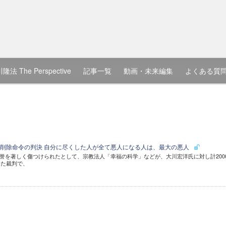
隆法 The Perspective
記事一覧
動画・未来編集
よくある質
動画に削除命令の判決 自分に尽くした人が全て悪人になる人は、最大の悪人
画で名誉を著しく傷つけられたとして、宗教法人「幸福の科学」などが、大川宏洋氏に対し計200
めた裁判で、