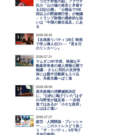
「コロナ対策の顔」ファウチ
氏の「公の場の発言と矛盾す
る日記公開」「公聴会で100
回以上の黙秘権行使」が物議
─ トランプ政権の最終的な狙
いは「中国の責任追及」にあ
る
2026.08.02
3
【名画座リバティ (29)】映画
で学ぶ偉人伝(1)──『若き日
のリンカーン』
2026.07.31
4
マムダニNY市長、裕福な不
動産所有者の個人情報公開で
物議 ─ さらに同氏の支持母
体には親中活動家も入り込
み、共産主義へばく進
2026.08.06
5
高市政権の消費減税決定
に、"公約に掲げていた"はず
の与野党が猛反発 ─ 一歩前
進ではあるが「小さな政府」
にはほど遠い
2026.07.27
6
疲労・人間関係・プレッシャ
ー……このストレスどう抜こ
う「ザ・リバティ」9月号(7
月30日発売)