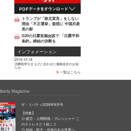
トランプが「敗北宣言」をしない
理由「不正選挙」疑惑に 中国共産
党の影
G20の日露首脳会談で 「日露平和
条約」締結の決断を
インフォメーション
2019.10.18
消費税率引き上げに合わせた価格改定のお知
らせ
一覧はこちら
iberty Magazine
ザ・リバティ2026年9月号
【特集】
◎ 疲労・人間関係・プレッシャー こ
のストレスどう抜こう
◎ 自由・民主・信仰のある世界へ