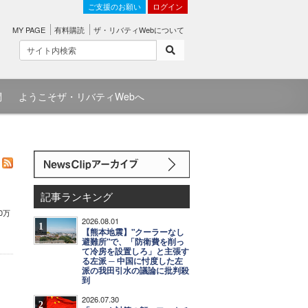
ご支援のお願い
ログイン
MY PAGE
有料購読
ザ・リバティWebについて
問
ようこそザ・リバティWebへ
記事ランキング
0万
2026.08.01
1
【熊本地震】"クーラーなし
避難所"で、「防衛費を削っ
て冷房を設置しろ」と主張す
る左派 ─ 中国に忖度した左
派の我田引水の議論に批判殺
到
2026.07.30
2