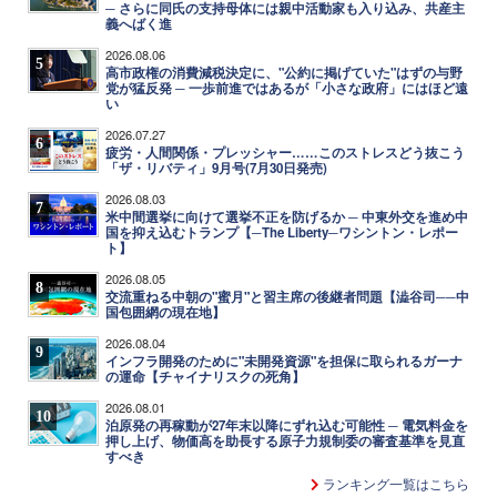
─ さらに同氏の支持母体には親中活動家も入り込み、共産主
義へばく進
2026.08.06
5
高市政権の消費減税決定に、"公約に掲げていた"はずの与野
党が猛反発 ─ 一歩前進ではあるが「小さな政府」にはほど遠
い
2026.07.27
6
疲労・人間関係・プレッシャー……このストレスどう抜こう
「ザ・リバティ」9月号(7月30日発売)
2026.08.03
7
米中間選挙に向けて選挙不正を防げるか ─ 中東外交を進め中
国を抑え込むトランプ【─The Liberty─ワシントン・レポー
ト】
2026.08.05
8
交流重ねる中朝の"蜜月"と習主席の後継者問題【澁谷司──中
国包囲網の現在地】
2026.08.04
9
インフラ開発のために"未開発資源"を担保に取られるガーナ
の運命【チャイナリスクの死角】
2026.08.01
10
泊原発の再稼動が27年末以降にずれ込む可能性 ─ 電気料金を
押し上げ、物価高を助長する原子力規制委の審査基準を見直
すべき
ランキング一覧はこちら