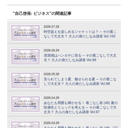
"自己啓発: ビジネス"の関連記事
2026.07.29
時空超えを楽しめるジャケットは？ ─ その着こ
なしで大丈夫？ 大人の身だしなみ講座 Vol.100
2026.06.29
清潔感はハンカチに宿る ─ その着こなしで大丈
夫？ 大人の身だしなみ講座 Vol.99
2026.05.28
見られてしまう夏、魅せられる夏 ─ その着こな
しで大丈夫？ 大人の身だしなみ講座 Vol.98
2026.04.29
あなたも周囲も輝かせる！ 着こなし術 (49) 夏の
快適性とリュックを考える ─ その着こなしで大
丈夫？ 大人の身だしなみ講座 Vol.97
2026.03.29
あなたも周囲も輝かせる！ 着こなし術 (48) 『記