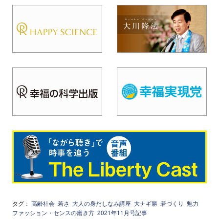
タグ：
高齢社会
若さ
大人の身だしなみ講座
大ナギ勝
若づくり
魅力
ファッション・センスの磨き方
2021年11月号記事