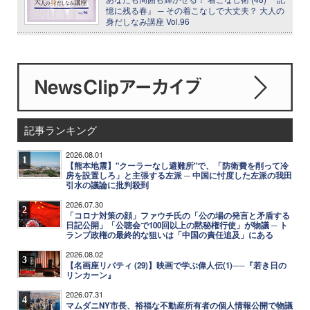
憶に残る春』 ─ その着こなしで大丈夫？ 大人の
身だしなみ講座 Vol.96
記事ランキング
2026.08.01
1
【熊本地震】"クーラーなし避難所"で、「防衛費を削って冷
房を設置しろ」と主張する左派 ─ 中国に忖度した左派の我田
引水の議論に批判殺到
2026.07.30
2
「コロナ対策の顔」ファウチ氏の「公の場の発言と矛盾する
日記公開」「公聴会で100回以上の黙秘権行使」が物議 ─ ト
ランプ政権の最終的な狙いは「中国の責任追及」にある
2026.08.02
3
【名画座リバティ (29)】映画で学ぶ偉人伝(1)──『若き日の
リンカーン』
2026.07.31
4
マムダニNY市長、裕福な不動産所有者の個人情報公開で物議