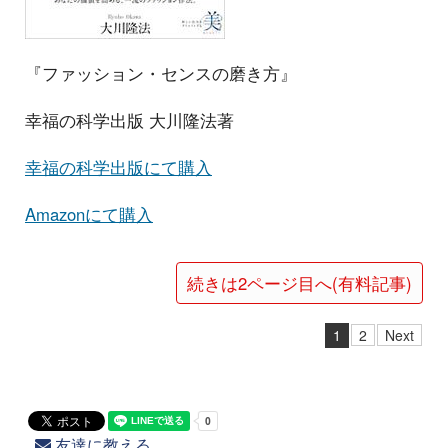
『ファッション・センスの磨き方』
幸福の科学出版 大川隆法著
幸福の科学出版にて購入
Amazonにて購入
続きは2ページ目へ(有料記事)
1
2
Next
友達に教える