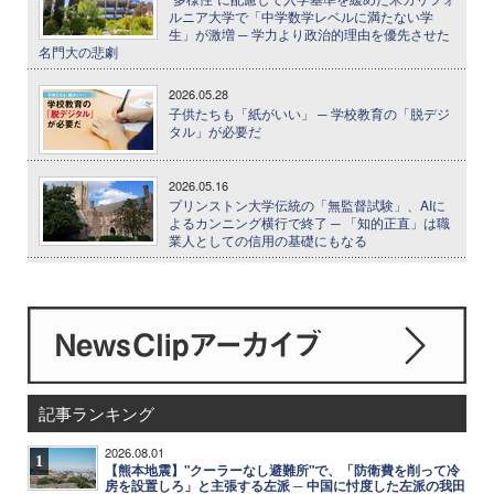
ルニア大学で「中学数学レベルに満たない学
生」が激増 ─ 学力より政治的理由を優先させた
名門大の悲劇
2026.05.28
子供たちも「紙がいい」 ─ 学校教育の「脱デジ
タル」が必要だ
2026.05.16
プリンストン大学伝統の「無監督試験」、AIに
よるカンニング横行で終了 ─ 「知的正直」は職
業人としての信用の基礎にもなる
記事ランキング
2026.08.01
1
【熊本地震】"クーラーなし避難所"で、「防衛費を削って冷
房を設置しろ」と主張する左派 ─ 中国に忖度した左派の我田