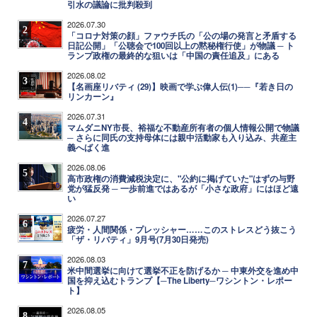
引水の議論に批判殺到
2026.07.30
2
「コロナ対策の顔」ファウチ氏の「公の場の発言と矛盾する
日記公開」「公聴会で100回以上の黙秘権行使」が物議 ─ ト
ランプ政権の最終的な狙いは「中国の責任追及」にある
2026.08.02
3
【名画座リバティ (29)】映画で学ぶ偉人伝(1)──『若き日の
リンカーン』
2026.07.31
4
マムダニNY市長、裕福な不動産所有者の個人情報公開で物議
─ さらに同氏の支持母体には親中活動家も入り込み、共産主
義へばく進
2026.08.06
5
高市政権の消費減税決定に、"公約に掲げていた"はずの与野
党が猛反発 ─ 一歩前進ではあるが「小さな政府」にはほど遠
い
2026.07.27
6
疲労・人間関係・プレッシャー……このストレスどう抜こう
「ザ・リバティ」9月号(7月30日発売)
2026.08.03
7
米中間選挙に向けて選挙不正を防げるか ─ 中東外交を進め中
国を抑え込むトランプ【─The Liberty─ワシントン・レポー
ト】
2026.08.05
8