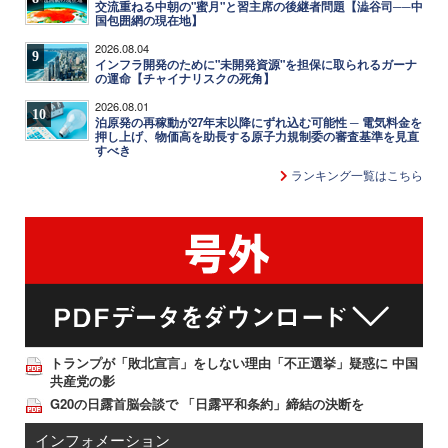
交流重ねる中朝の"蜜月"と習主席の後継者問題【澁谷司──中
国包囲網の現在地】
2026.08.04
9
インフラ開発のために"未開発資源"を担保に取られるガーナ
の運命【チャイナリスクの死角】
2026.08.01
10
泊原発の再稼動が27年末以降にずれ込む可能性 ─ 電気料金を
押し上げ、物価高を助長する原子力規制委の審査基準を見直
すべき
ランキング一覧はこちら
トランプが「敗北宣言」をしない理由「不正選挙」疑惑に 中国
共産党の影
G20の日露首脳会談で 「日露平和条約」締結の決断を
インフォメーション