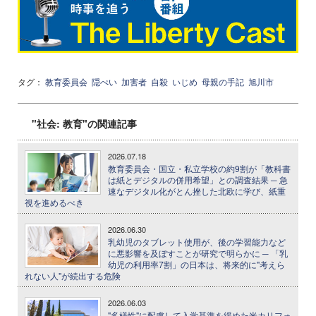
タグ：
教育委員会
隠ぺい
加害者
自殺
いじめ
母親の手記
旭川市
"社会: 教育"の関連記事
2026.07.18
教育委員会・国立・私立学校の約9割が「教科書
は紙とデジタルの併用希望」との調査結果 ─ 急
速なデジタル化がとん挫した北欧に学び、紙重
視を進めるべき
2026.06.30
乳幼児のタブレット使用が、後の学習能力など
に悪影響を及ぼすことが研究で明らかに ─ 「乳
幼児の利用率7割」の日本は、将来的に"考えら
れない人"が続出する危険
2026.06.03
"多様性"に配慮して入学基準を緩めた米カリフォ