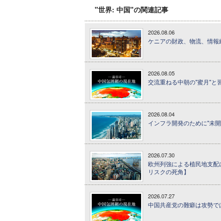
"世界: 中国"の関連記事
2026.08.06
ケニアの財政、物流、情報
2026.08.05
交流重ねる中朝の"蜜月"
2026.08.04
インフラ開発のために"未
2026.07.30
欧州列強による植民地支配
リスクの死角】
2026.07.27
中国共産党の難癖は攻勢で