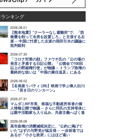
事ランキング
2026.08.01
【熊本地震】"クーラーなし避難所"で、「防
衛費を削って冷房を設置しろ」と主張する左
派 ─ 中国に忖度した左派の我田引水の議論に
批判殺到
2026.07.30
「コロナ対策の顔」ファウチ氏の「公の場の
発言と矛盾する日記公開」「公聴会で100回
以上の黙秘権行使」が物議 ─ トランプ政権の
最終的な狙いは「中国の責任追及」にある
2026.08.02
【名画座リバティ (29)】映画で学ぶ偉人伝(1)
──『若き日のリンカーン』
2026.07.31
マムダニNY市長、裕福な不動産所有者の個
人情報公開で物議 ─ さらに同氏の支持母体に
は親中活動家も入り込み、共産主義へばく進
2026.08.06
高市政権の消費減税決定に、"公約に掲げて
いた"はずの与野党が猛反発 ─ 一歩前進では
あるが「小さな政府」にはほど遠い