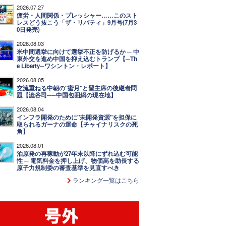
2026.07.27
疲労・人間関係・プレッシャー……このスト
レスどう抜こう「ザ・リバティ」9月号(7月3
0日発売)
2026.08.03
米中間選挙に向けて選挙不正を防げるか ─ 中
東外交を進め中国を抑え込むトランプ【─Th
e Liberty─ワシントン・レポート】
2026.08.05
交流重ねる中朝の"蜜月"と習主席の後継者問
題【澁谷司──中国包囲網の現在地】
2026.08.04
インフラ開発のために"未開発資源"を担保に
取られるガーナの運命【チャイナリスクの死
角】
2026.08.01
泊原発の再稼動が27年末以降にずれ込む可能
性 ─ 電気料金を押し上げ、物価高を助長する
原子力規制委の審査基準を見直すべき
ランキング一覧はこちら