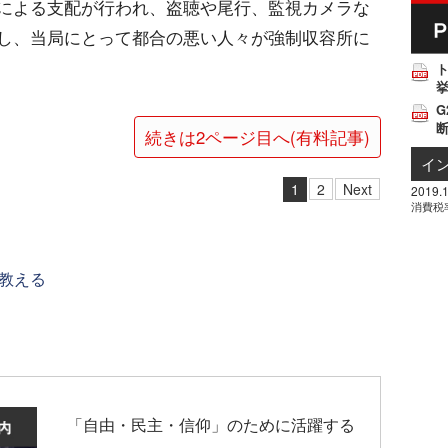
による支配が行われ、盗聴や尾行、監視カメラな
し、当局にとって都合の悪い人々が強制収容所に
挙
G
続きは2ページ目へ(有料記事)
イ
1
2
Next
2019.1
消費税
教える
「自由・民主・信仰」のために活躍する