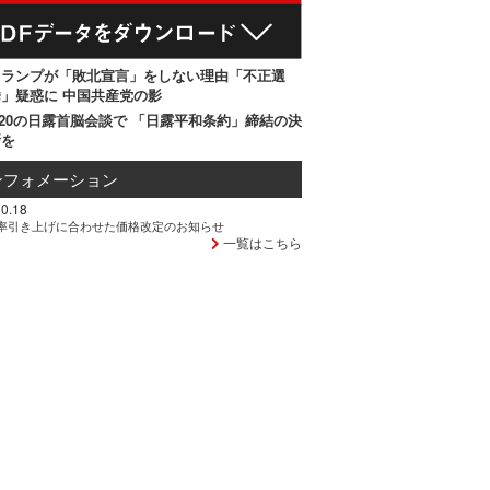
トランプが「敗北宣言」をしない理由「不正選
」疑惑に 中国共産党の影
20の日露首脳会談で 「日露平和条約」締結の決
断を
ンフォメーション
0.18
率引き上げに合わせた価格改定のお知らせ
一覧はこちら