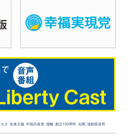
ミカタ
全体主義
中国共産党
侵略
創立100周年
尖閣
強制収容所