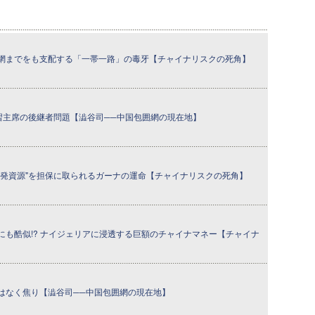
網までをも支配する「一帯一路」の毒牙【チャイナリスクの死角】
と習主席の後継者問題【澁谷司──中国包囲網の現在地】
開発資源"を担保に取られるガーナの運命【チャイナリスクの死角】
にも酷似!? ナイジェリアに浸透する巨額のチャイナマネー【チャイナ
はなく焦り【澁谷司──中国包囲網の現在地】