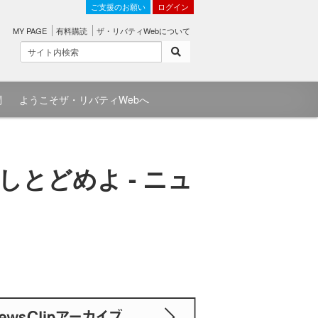
ご支援のお願い
ログイン
MY PAGE
有料購読
ザ・リバティWebについて
問
ようこそザ・リバティWebへ
とどめよ - ニュ