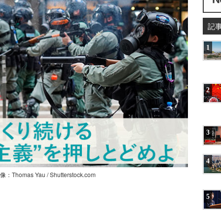
記
1
2
3
4
 Yau / Shutterstock.com
5