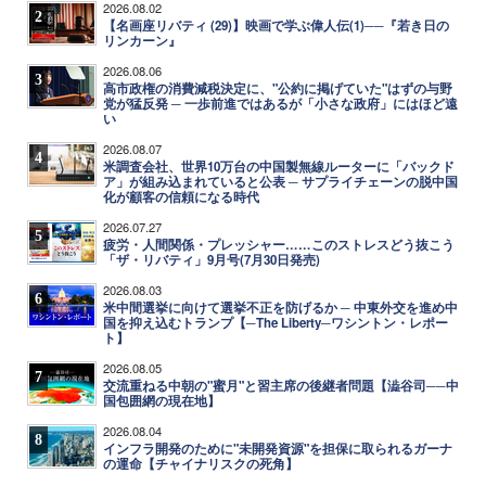
2026.08.02
2
【名画座リバティ (29)】映画で学ぶ偉人伝(1)──『若き日の
リンカーン』
2026.08.06
3
高市政権の消費減税決定に、"公約に掲げていた"はずの与野
党が猛反発 ─ 一歩前進ではあるが「小さな政府」にはほど遠
い
2026.08.07
4
米調査会社、世界10万台の中国製無線ルーターに「バックド
ア」が組み込まれていると公表 ─ サプライチェーンの脱中国
化が顧客の信頼になる時代
2026.07.27
5
疲労・人間関係・プレッシャー……このストレスどう抜こう
「ザ・リバティ」9月号(7月30日発売)
2026.08.03
6
米中間選挙に向けて選挙不正を防げるか ─ 中東外交を進め中
国を抑え込むトランプ【─The Liberty─ワシントン・レポー
ト】
2026.08.05
7
交流重ねる中朝の"蜜月"と習主席の後継者問題【澁谷司──中
国包囲網の現在地】
2026.08.04
8
インフラ開発のために"未開発資源"を担保に取られるガーナ
の運命【チャイナリスクの死角】