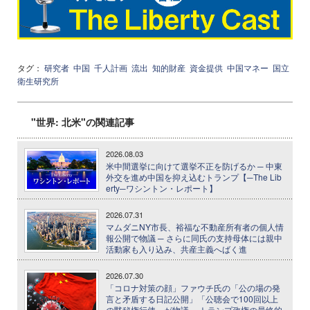
タグ：
研究者
中国
千人計画
流出
知的財産
資金提供
中国マネー
国立
衛生研究所
"世界: 北米"の関連記事
2026.08.03
米中間選挙に向けて選挙不正を防げるか ─ 中東
外交を進め中国を抑え込むトランプ【─The Lib
erty─ワシントン・レポート】
2026.07.31
マムダニNY市長、裕福な不動産所有者の個人情
報公開で物議 ─ さらに同氏の支持母体には親中
活動家も入り込み、共産主義へばく進
2026.07.30
「コロナ対策の顔」ファウチ氏の「公の場の発
言と矛盾する日記公開」「公聴会で100回以上
の黙秘権行使」が物議 ─ トランプ政権の最終的