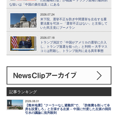
な狙いは「中国の責任追及」にある
2026.07.24
米下院、選挙不正を防ぎ中間選挙を左右する重
要法案を可決 ─ 「選挙不正はない」と主張して
いた民主党にブーメラン
2026.07.18
トランプ演説で「中国がアメリカの選挙に介入
し、トランプ落選を狙った」と判明 ─ 大手マス
コミは黙殺し、トランプ批判に走る異常事態
記事ランキング
2026.08.01
1
【熊本地震】"クーラーなし避難所"で、「防衛費を削って冷
房を設置しろ」と主張する左派 ─ 中国に忖度した左派の我田
引水の議論に批判殺到