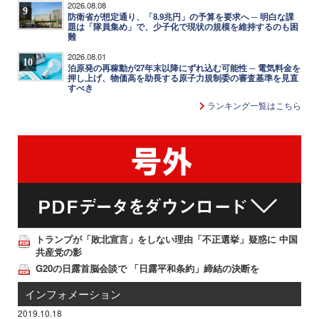
2026.08.08
9
防衛省が想定通り、「8.9兆円」の予算を要求へ ─ 明白な課
題は「隊員集め」で、少子化で現状の規模を維持するのも困
難
2026.08.01
10
泊原発の再稼動が27年末以降にずれ込む可能性 ─ 電気料金を
押し上げ、物価高を助長する原子力規制委の審査基準を見直
すべき
ランキング一覧はこちら
トランプが「敗北宣言」をしない理由「不正選挙」疑惑に 中国
共産党の影
G20の日露首脳会談で 「日露平和条約」締結の決断を
インフォメーション
2019.10.18