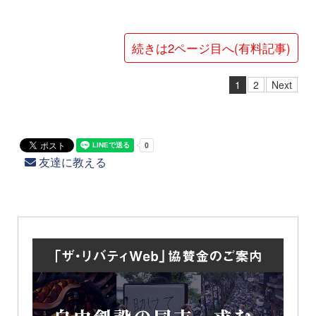
続きは2ページ目へ(有料記事)
1
2
Next
友達に教える