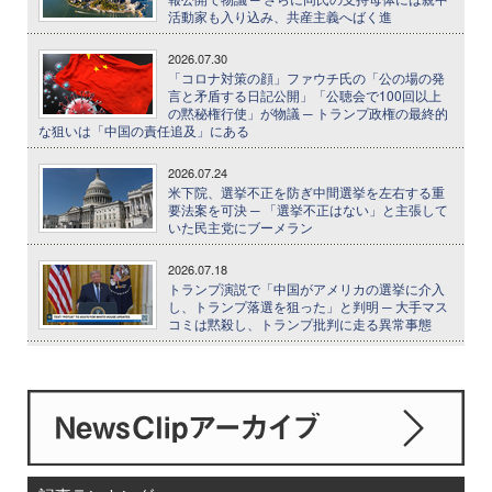
活動家も入り込み、共産主義へばく進
2026.07.30
「コロナ対策の顔」ファウチ氏の「公の場の発
言と矛盾する日記公開」「公聴会で100回以上
の黙秘権行使」が物議 ─ トランプ政権の最終的
な狙いは「中国の責任追及」にある
2026.07.24
米下院、選挙不正を防ぎ中間選挙を左右する重
要法案を可決 ─ 「選挙不正はない」と主張して
いた民主党にブーメラン
2026.07.18
トランプ演説で「中国がアメリカの選挙に介入
し、トランプ落選を狙った」と判明 ─ 大手マス
コミは黙殺し、トランプ批判に走る異常事態