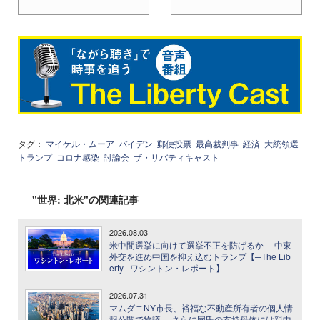
タグ：
マイケル・ムーア
バイデン
郵便投票
最高裁判事
経済
大統領選
トランプ
コロナ感染
討論会
ザ・リバティキャスト
"世界: 北米"の関連記事
2026.08.03
米中間選挙に向けて選挙不正を防げるか ─ 中東
外交を進め中国を抑え込むトランプ【─The Lib
erty─ワシントン・レポート】
2026.07.31
マムダニNY市長、裕福な不動産所有者の個人情
報公開で物議 ─ さらに同氏の支持母体には親中