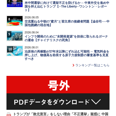
7
米中間選挙に向けて選挙不正を防げるか ─ 中東外交を進め中
国を抑え込むトランプ【─The Liberty─ワシントン・レポー
ト】
2026.08.05
8
交流重ねる中朝の"蜜月"と習主席の後継者問題【澁谷司──中
国包囲網の現在地】
2026.08.04
9
インフラ開発のために"未開発資源"を担保に取られるガーナ
の運命【チャイナリスクの死角】
2026.08.01
10
泊原発の再稼動が27年末以降にずれ込む可能性 ─ 電気料金を
押し上げ、物価高を助長する原子力規制委の審査基準を見直
すべき
ランキング一覧はこちら
トランプが「敗北宣言」をしない理由「不正選挙」疑惑に 中国