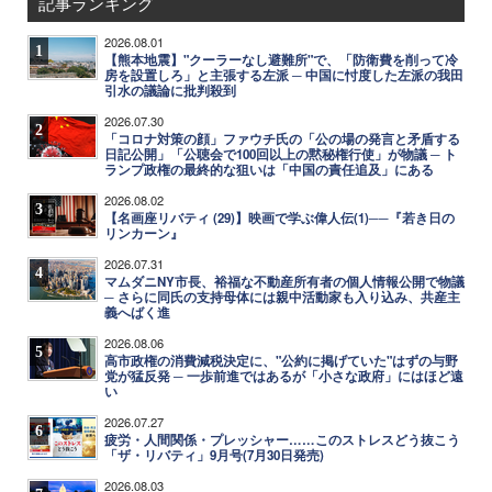
記事ランキング
2026.08.01
1
【熊本地震】"クーラーなし避難所"で、「防衛費を削って冷
房を設置しろ」と主張する左派 ─ 中国に忖度した左派の我田
引水の議論に批判殺到
2026.07.30
2
「コロナ対策の顔」ファウチ氏の「公の場の発言と矛盾する
日記公開」「公聴会で100回以上の黙秘権行使」が物議 ─ ト
ランプ政権の最終的な狙いは「中国の責任追及」にある
2026.08.02
3
【名画座リバティ (29)】映画で学ぶ偉人伝(1)──『若き日の
リンカーン』
2026.07.31
4
マムダニNY市長、裕福な不動産所有者の個人情報公開で物議
─ さらに同氏の支持母体には親中活動家も入り込み、共産主
義へばく進
2026.08.06
5
高市政権の消費減税決定に、"公約に掲げていた"はずの与野
党が猛反発 ─ 一歩前進ではあるが「小さな政府」にはほど遠
い
2026.07.27
6
疲労・人間関係・プレッシャー……このストレスどう抜こう
「ザ・リバティ」9月号(7月30日発売)
2026.08.03