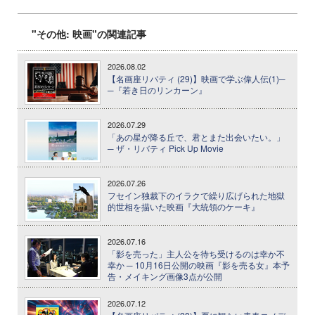
"その他: 映画"の関連記事
2026.08.02
【名画座リバティ (29)】映画で学ぶ偉人伝(1)─
─『若き日のリンカーン』
2026.07.29
「あの星が降る丘で、君とまた出会いたい。」
─ ザ・リバティ Pick Up Movie
2026.07.26
フセイン独裁下のイラクで繰り広げられた地獄
的世相を描いた映画『大統領のケーキ』
2026.07.16
「影を売った」主人公を待ち受けるのは幸か不
幸か ─ 10月16日公開の映画『影を売る女』本予
告・メイキング画像3点が公開
2026.07.12