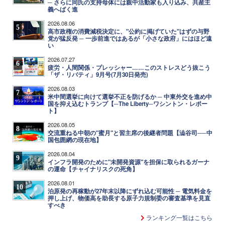
─ さらに同氏の支持母体には親中活動家も入り込み、共産主
義へばく進
2026.08.06
5
高市政権の消費減税決定に、"公約に掲げていた"はずの与野
党が猛反発 ─ 一歩前進ではあるが「小さな政府」にはほど遠
い
2026.07.27
6
疲労・人間関係・プレッシャー……このストレスどう抜こう
「ザ・リバティ」9月号(7月30日発売)
2026.08.03
7
米中間選挙に向けて選挙不正を防げるか ─ 中東外交を進め中
国を抑え込むトランプ【─The Liberty─ワシントン・レポー
ト】
2026.08.05
8
交流重ねる中朝の"蜜月"と習主席の後継者問題【澁谷司──中
国包囲網の現在地】
2026.08.04
9
インフラ開発のために"未開発資源"を担保に取られるガーナ
の運命【チャイナリスクの死角】
2026.08.01
10
泊原発の再稼動が27年末以降にずれ込む可能性 ─ 電気料金を
押し上げ、物価高を助長する原子力規制委の審査基準を見直
すべき
ランキング一覧はこちら