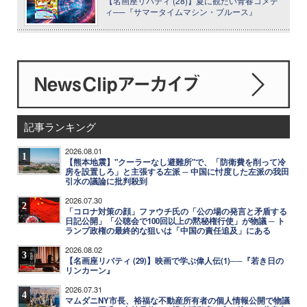
【名画座リバティ (28)】夏に観たい青春コメデ
ィ──『サマータイムマシン・ブルース』
記事ランキング
2026.08.01
1
【熊本地震】"クーラーなし避難所"で、「防衛費を削って冷
房を設置しろ」と主張する左派 ─ 中国に忖度した左派の我田
引水の議論に批判殺到
2026.07.30
2
「コロナ対策の顔」ファウチ氏の「公の場の発言と矛盾する
日記公開」「公聴会で100回以上の黙秘権行使」が物議 ─ ト
ランプ政権の最終的な狙いは「中国の責任追及」にある
2026.08.02
3
【名画座リバティ (29)】映画で学ぶ偉人伝(1)──『若き日の
リンカーン』
2026.07.31
4
マムダニNY市長、裕福な不動産所有者の個人情報公開で物議