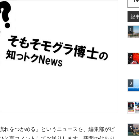
記
1
2
3
4
流れをつかめる」というニュースを、編集部がピ
5
ひと言コメントしてお送りします。新聞の代わり