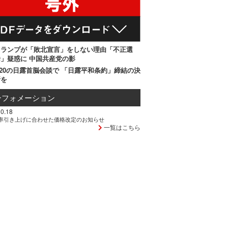
トランプが「敗北宣言」をしない理由「不正選
」疑惑に 中国共産党の影
20の日露首脳会談で 「日露平和条約」締結の決
断を
ンフォメーション
0.18
率引き上げに合わせた価格改定のお知らせ
一覧はこちら