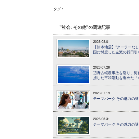
タグ：
"社会: その他"の関連記事
2026.08.01
【熊本地震】"クーラーなし
国に忖度した左派の我田引
2026.07.28
辺野古転覆事故を巡り、海
携した平和活動を進めた「
2026.07.19
テーマパーク:その魅力の謎に
2026.05.31
テーマパーク:その魅力の謎に