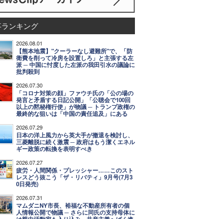
事ランキング
2026.08.01
【熊本地震】"クーラーなし避難所"で、「防
衛費を削って冷房を設置しろ」と主張する左
派 ─ 中国に忖度した左派の我田引水の議論に
批判殺到
2026.07.30
「コロナ対策の顔」ファウチ氏の「公の場の
発言と矛盾する日記公開」「公聴会で100回
以上の黙秘権行使」が物議 ─ トランプ政権の
最終的な狙いは「中国の責任追及」にある
2026.07.29
日本の洋上風力から英大手が撤退を検討し、
三菱離脱に続く激震 ─ 政府はもう潔くエネル
ギー政策の転換を表明すべき
2026.07.27
疲労・人間関係・プレッシャー……このスト
レスどう抜こう「ザ・リバティ」9月号(7月3
0日発売)
2026.07.31
マムダニNY市長、裕福な不動産所有者の個
人情報公開で物議 ─ さらに同氏の支持母体に