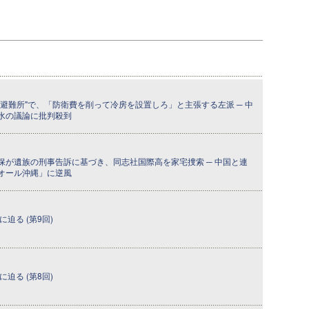
避難所"で、「防衛費を削って冷房を設置しろ」と主張する左派 ─ 中
水の議論に批判殺到
保が遺族の刑事告訴に基づき、同志社国際高を家宅捜索 ─ 中国と連
オール沖縄」に逆風
迫る (第9回)
迫る (第8回)