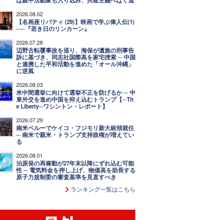
は親中活動家も入り込み、共産主義へばく進
2026.08.02
【名画座リバティ (29)】映画で学ぶ偉人伝(1)
──『若き日のリンカーン』
2026.07.28
辺野古転覆事故を巡り、海保が遺族の刑事告
訴に基づき、同志社国際高を家宅捜索 ─ 中国
と連携した平和活動を進めた「オール沖縄」
に逆風
2026.08.03
米中間選挙に向けて選挙不正を防げるか ─ 中
東外交を進め中国を抑え込むトランプ【─Th
e Liberty─ワシントン・レポート】
2026.07.29
南米ペルーでケイコ・フジモリ新大統領就任
─ 南米で親米・トランプ支持政権が増えてい
る
2026.08.01
泊原発の再稼動が27年末以降にずれ込む可能
性 ─ 電気料金を押し上げ、物価高を助長する
原子力規制委の審査基準を見直すべき
ランキング一覧はこちら