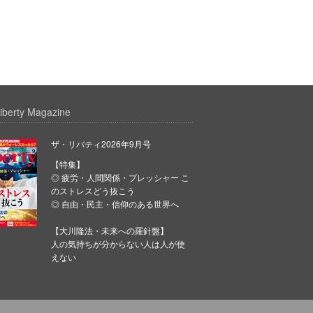
iberty Magazine
ザ・リバティ2026年9月号
【特集】
◎ 疲労・人間関係・プレッシャー こ
のストレスどう抜こう
◎ 自由・民主・信仰のある世界へ
【大川隆法・未来への羅針盤】
人の気持ちが分からない人は人が使
えない