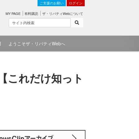
ご支援のお願い
ログイン
MY PAGE
有料購読
ザ・リバティWebについて
問
ようこそザ・リバティWebへ
 【これだけ知っト