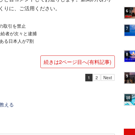
くりに、ご活用ください。
6
との取引を禁止
7
受給者が次々と逮捕
がある日本人が7割
8
続きは2ページ目へ(有料記事)
9
1
2
Next
10
教える