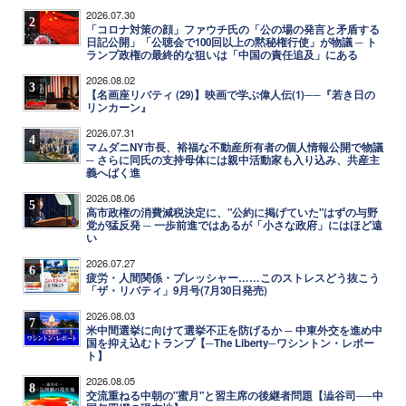
2026.07.30
2
「コロナ対策の顔」ファウチ氏の「公の場の発言と矛盾する
日記公開」「公聴会で100回以上の黙秘権行使」が物議 ─ ト
ランプ政権の最終的な狙いは「中国の責任追及」にある
2026.08.02
3
【名画座リバティ (29)】映画で学ぶ偉人伝(1)──『若き日の
リンカーン』
2026.07.31
4
マムダニNY市長、裕福な不動産所有者の個人情報公開で物議
─ さらに同氏の支持母体には親中活動家も入り込み、共産主
義へばく進
2026.08.06
5
高市政権の消費減税決定に、"公約に掲げていた"はずの与野
党が猛反発 ─ 一歩前進ではあるが「小さな政府」にはほど遠
い
2026.07.27
6
疲労・人間関係・プレッシャー……このストレスどう抜こう
「ザ・リバティ」9月号(7月30日発売)
2026.08.03
7
米中間選挙に向けて選挙不正を防げるか ─ 中東外交を進め中
国を抑え込むトランプ【─The Liberty─ワシントン・レポー
ト】
2026.08.05
8
交流重ねる中朝の"蜜月"と習主席の後継者問題【澁谷司──中