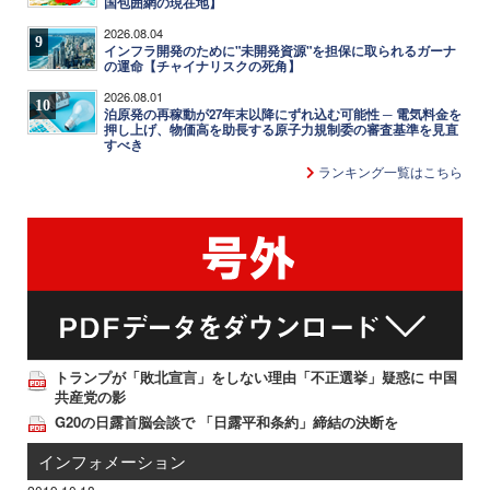
国包囲網の現在地】
2026.08.04
9
インフラ開発のために"未開発資源"を担保に取られるガーナ
の運命【チャイナリスクの死角】
2026.08.01
10
泊原発の再稼動が27年末以降にずれ込む可能性 ─ 電気料金を
押し上げ、物価高を助長する原子力規制委の審査基準を見直
すべき
ランキング一覧はこちら
トランプが「敗北宣言」をしない理由「不正選挙」疑惑に 中国
共産党の影
G20の日露首脳会談で 「日露平和条約」締結の決断を
インフォメーション