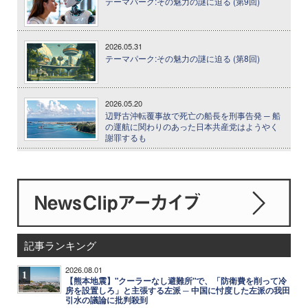
テーマパーク:その魅力の謎に迫る (第9回)
2026.05.31
テーマパーク:その魅力の謎に迫る (第8回)
2026.05.20
辺野古沖転覆事故で死亡の船長を刑事告発 ─ 船
の運航に関わりのあった日本共産党はようやく
謝罪するも
記事ランキング
2026.08.01
1
【熊本地震】"クーラーなし避難所"で、「防衛費を削って冷
房を設置しろ」と主張する左派 ─ 中国に忖度した左派の我田
引水の議論に批判殺到