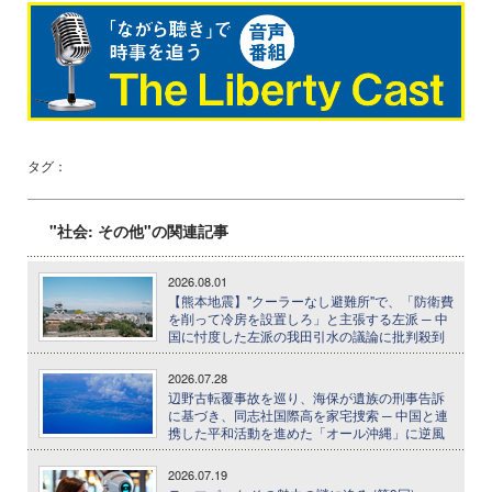
タグ：
"社会: その他"の関連記事
2026.08.01
【熊本地震】"クーラーなし避難所"で、「防衛費
を削って冷房を設置しろ」と主張する左派 ─ 中
国に忖度した左派の我田引水の議論に批判殺到
2026.07.28
辺野古転覆事故を巡り、海保が遺族の刑事告訴
に基づき、同志社国際高を家宅捜索 ─ 中国と連
携した平和活動を進めた「オール沖縄」に逆風
2026.07.19