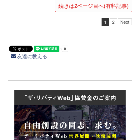
続きは2ページ目へ(有料記事)
1
2
Next
友達に教える