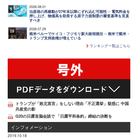
2026.08.01
9
泊原発の再稼動が27年末以降にずれ込む可能性 ─ 電気料金を
押し上げ、物価高を助長する原子力規制委の審査基準を見直
すべき
2026.07.29
10
南米ペルーでケイコ・フジモリ新大統領就任 ─ 南米で親米・
トランプ支持政権が増えている
ランキング一覧はこちら
トランプが「敗北宣言」をしない理由「不正選挙」疑惑に 中国
共産党の影
G20の日露首脳会談で 「日露平和条約」締結の決断を
インフォメーション
2019.10.18