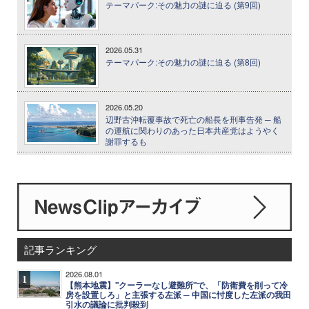
テーマパーク:その魅力の謎に迫る (第9回)
2026.05.31
テーマパーク:その魅力の謎に迫る (第8回)
2026.05.20
辺野古沖転覆事故で死亡の船長を刑事告発 ─ 船
の運航に関わりのあった日本共産党はようやく
謝罪するも
記事ランキング
2026.08.01
1
【熊本地震】"クーラーなし避難所"で、「防衛費を削って冷
房を設置しろ」と主張する左派 ─ 中国に忖度した左派の我田
引水の議論に批判殺到