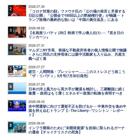
2026.07.30
2
「コロナ対策の顔」ファウチ氏の「公の場の発言と矛盾する
日記公開」「公聴会で100回以上の黙秘権行使」が物議 ─ ト
ランプ政権の最終的な狙いは「中国の責任追及」にある
2026.08.02
3
【名画座リバティ (29)】映画で学ぶ偉人伝(1)──『若き日の
リンカーン』
2026.07.31
4
マムダニNY市長、裕福な不動産所有者の個人情報公開で物議
─ さらに同氏の支持母体には親中活動家も入り込み、共産主
義へばく進
2026.07.27
5
疲労・人間関係・プレッシャー……このストレスどう抜こう
「ザ・リバティ」9月号(7月30日発売)
2026.07.29
6
日本の洋上風力から英大手が撤退を検討し、三菱離脱に続く
激震 ─ 政府はもう潔くエネルギー政策の転換を表明すべき
2026.08.03
7
米中間選挙に向けて選挙不正を防げるか ─ 中東外交を進め中
国を抑え込むトランプ【─The Liberty─ワシントン・レポー
ト】
2026.08.04
8
インフラ開発のために"未開発資源"を担保に取られるガーナ
の運命【チャイナリスクの死角】