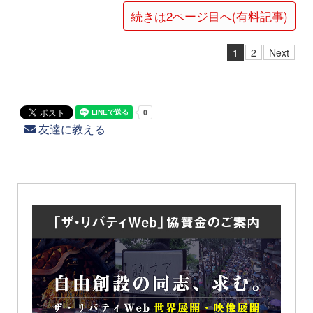
続きは2ページ目へ(有料記事)
1
2
Next
友達に教える