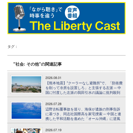
タグ：
"社会: その他"の関連記事
2026.08.01
【熊本地震】"クーラーなし避難所"で、「防衛費
を削って冷房を設置しろ」と主張する左派 ─ 中
国に忖度した左派の我田引水の議論に批判殺到
2026.07.28
辺野古転覆事故を巡り、海保が遺族の刑事告訴
に基づき、同志社国際高を家宅捜索 ─ 中国と連
携した平和活動を進めた「オール沖縄」に逆風
2026.07.19