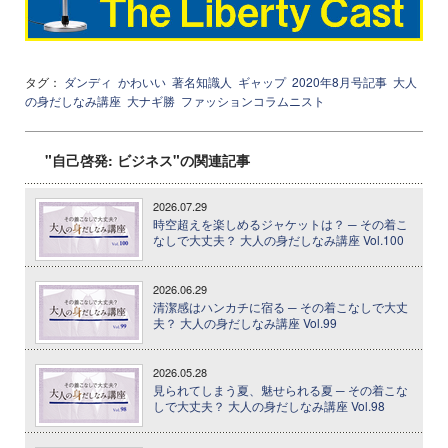
タグ：
ダンディ
かわいい
著名知識人
ギャップ
2020年8月号記事
大人
の身だしなみ講座
大ナギ勝
ファッションコラムニスト
"自己啓発: ビジネス"の関連記事
2026.07.29
時空超えを楽しめるジャケットは？ ─ その着こ
なしで大丈夫？ 大人の身だしなみ講座 Vol.100
2026.06.29
清潔感はハンカチに宿る ─ その着こなしで大丈
夫？ 大人の身だしなみ講座 Vol.99
2026.05.28
見られてしまう夏、魅せられる夏 ─ その着こな
しで大丈夫？ 大人の身だしなみ講座 Vol.98