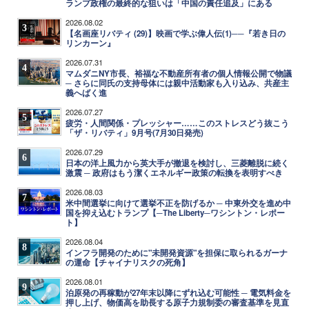
ランプ政権の最終的な狙いは「中国の責任追及」にある
2026.08.02
3
【名画座リバティ (29)】映画で学ぶ偉人伝(1)──『若き日の
リンカーン』
2026.07.31
4
マムダニNY市長、裕福な不動産所有者の個人情報公開で物議
─ さらに同氏の支持母体には親中活動家も入り込み、共産主
義へばく進
2026.07.27
5
疲労・人間関係・プレッシャー……このストレスどう抜こう
「ザ・リバティ」9月号(7月30日発売)
2026.07.29
6
日本の洋上風力から英大手が撤退を検討し、三菱離脱に続く
激震 ─ 政府はもう潔くエネルギー政策の転換を表明すべき
2026.08.03
7
米中間選挙に向けて選挙不正を防げるか ─ 中東外交を進め中
国を抑え込むトランプ【─The Liberty─ワシントン・レポー
ト】
2026.08.04
8
インフラ開発のために"未開発資源"を担保に取られるガーナ
の運命【チャイナリスクの死角】
2026.08.01
9
泊原発の再稼動が27年末以降にずれ込む可能性 ─ 電気料金を
押し上げ、物価高を助長する原子力規制委の審査基準を見直