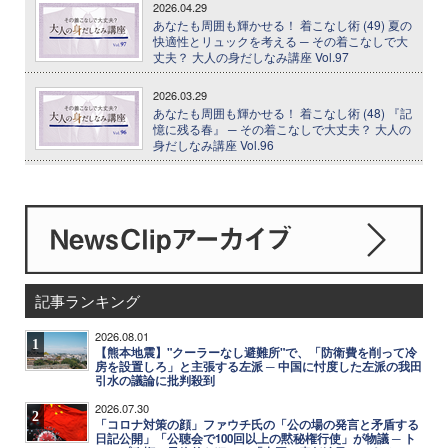
2026.04.29
あなたも周囲も輝かせる！ 着こなし術 (49) 夏の
快適性とリュックを考える ─ その着こなしで大
丈夫？ 大人の身だしなみ講座 Vol.97
2026.03.29
あなたも周囲も輝かせる！ 着こなし術 (48) 『記
憶に残る春』 ─ その着こなしで大丈夫？ 大人の
身だしなみ講座 Vol.96
記事ランキング
2026.08.01
1
【熊本地震】"クーラーなし避難所"で、「防衛費を削って冷
房を設置しろ」と主張する左派 ─ 中国に忖度した左派の我田
引水の議論に批判殺到
2026.07.30
2
「コロナ対策の顔」ファウチ氏の「公の場の発言と矛盾する
日記公開」「公聴会で100回以上の黙秘権行使」が物議 ─ ト