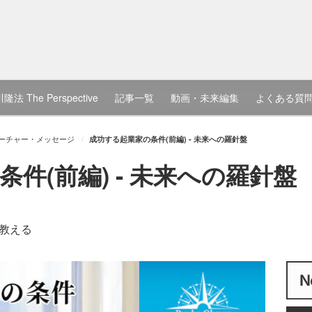
隆法 The Perspective
記事一覧
動画・未来編集
よくある質
ーチャー・メッセージ
成功する起業家の条件(前編) - 未来への羅針盤
件(前編) - 未来への羅針盤
教える