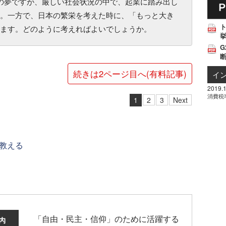
つの夢ですが、厳しい社会状況の中で、起業に踏み出し
。一方で、日本の繁栄を考えた時に、「もっと大き
ます。どのように考えればよいでしょうか。
挙
G
続きは2ページ目へ(有料記事)
イ
2019.1
消費税
1
2
3
Next
教える
「自由・民主・信仰」のために活躍する