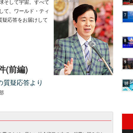
球そして宇宙。すべて
して、ワールド・ティ
7
質疑応答をお届けして
8
9
(前編)
の質疑応答より
10
部