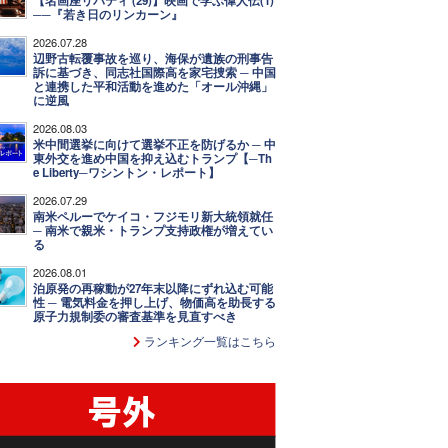
【名画座リバティ (29)】映画で学ぶ偉人伝(1)
──『若き日のリンカーン』
2026.07.28
辺野古転覆事故を巡り、海保が遺族の刑事告
訴に基づき、同志社国際高を家宅捜索 ─ 中国
と連携した平和活動を進めた「オール沖縄」
に逆風
2026.08.03
米中間選挙に向けて選挙不正を防げるか ─ 中
東外交を進め中国を抑え込むトランプ【─Th
e Liberty─ワシントン・レポート】
2026.07.29
南米ペルーでケイコ・フジモリ新大統領就任
─ 南米で親米・トランプ支持政権が増えてい
る
2026.08.01
泊原発の再稼動が27年末以降にずれ込む可能
性 ─ 電気料金を押し上げ、物価高を助長する
原子力規制委の審査基準を見直すべき
ランキング一覧はこちら