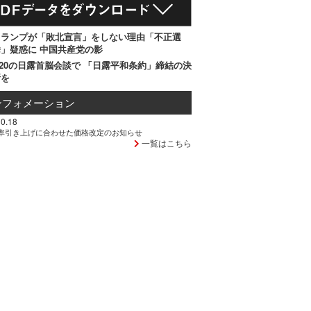
トランプが「敗北宣言」をしない理由「不正選
」疑惑に 中国共産党の影
20の日露首脳会談で 「日露平和条約」締結の決
断を
ンフォメーション
0.18
率引き上げに合わせた価格改定のお知らせ
一覧はこちら