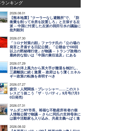
事ランキング
2026.08.01
【熊本地震】"クーラーなし避難所"で、「防
衛費を削って冷房を設置しろ」と主張する左
派 ─ 中国に忖度した左派の我田引水の議論に
批判殺到
2026.07.30
「コロナ対策の顔」ファウチ氏の「公の場の
発言と矛盾する日記公開」「公聴会で100回
以上の黙秘権行使」が物議 ─ トランプ政権の
最終的な狙いは「中国の責任追及」にある
2026.07.29
日本の洋上風力から英大手が撤退を検討し、
三菱離脱に続く激震 ─ 政府はもう潔くエネル
ギー政策の転換を表明すべき
2026.07.27
疲労・人間関係・プレッシャー……このスト
レスどう抜こう「ザ・リバティ」9月号(7月3
0日発売)
2026.07.31
マムダニNY市長、裕福な不動産所有者の個
人情報公開で物議 ─ さらに同氏の支持母体に
は親中活動家も入り込み、共産主義へばく進
2026.08.02