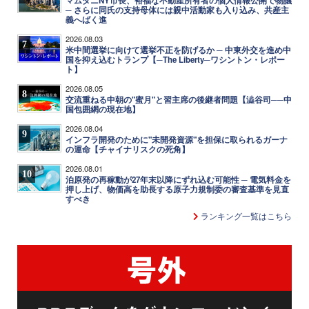
マムダニNY市長、裕福な不動産所有者の個人情報公開で物議
─ さらに同氏の支持母体には親中活動家も入り込み、共産主
義へばく進
2026.08.03
7
米中間選挙に向けて選挙不正を防げるか ─ 中東外交を進め中
国を抑え込むトランプ【─The Liberty─ワシントン・レポー
ト】
2026.08.05
8
交流重ねる中朝の"蜜月"と習主席の後継者問題【澁谷司──中
国包囲網の現在地】
2026.08.04
9
インフラ開発のために"未開発資源"を担保に取られるガーナ
の運命【チャイナリスクの死角】
2026.08.01
10
泊原発の再稼動が27年末以降にずれ込む可能性 ─ 電気料金を
押し上げ、物価高を助長する原子力規制委の審査基準を見直
すべき
ランキング一覧はこちら