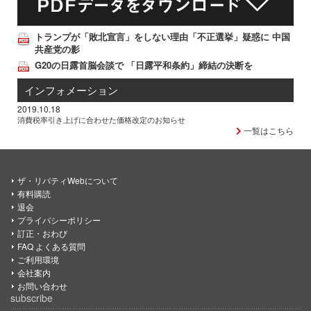
トランプが「敗北宣言」をしない理由「不正選挙」疑惑に 中国
共産党の影
G20の日露首脳会談で 「日露平和条約」締結の決断を
インフォメーション
2019.10.18
消費税率引き上げに合わせた価格改定のお知らせ
一覧はこちら
ザ・リバティWebについて
有料購読
退会
プライバシーポリシー
訂正・おわび
FAQ よくある質問
ご利用環境
会社案内
お問い合わせ
subscribe