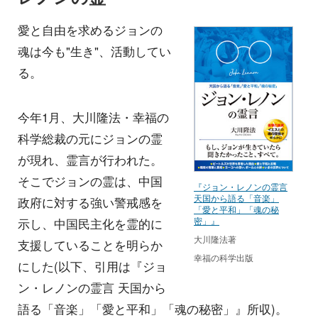
愛と自由を求めるジョンの
魂は今も"生き"、活動してい
る。
今年1月、大川隆法・幸福の
科学総裁の元にジョンの霊
が現れ、霊言が行われた。
そこでジョンの霊は、中国
『ジョン・レノンの霊言
天国から語る「音楽」
政府に対する強い警戒感を
「愛と平和」「魂の秘
密」』
示し、中国民主化を霊的に
大川隆法著
支援していることを明らか
幸福の科学出版
にした(以下、引用は『ジョ
ン・レノンの霊言 天国から
語る「音楽」「愛と平和」「魂の秘密」』所収)。