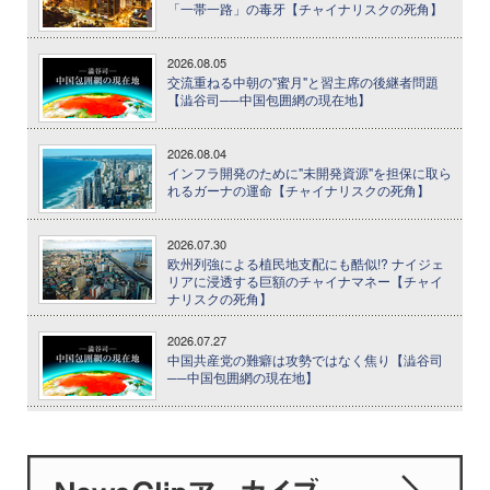
「一帯一路」の毒牙【チャイナリスクの死角】
2026.08.05
交流重ねる中朝の"蜜月"と習主席の後継者問題
【澁谷司──中国包囲網の現在地】
2026.08.04
インフラ開発のために"未開発資源"を担保に取ら
れるガーナの運命【チャイナリスクの死角】
2026.07.30
欧州列強による植民地支配にも酷似!? ナイジェ
リアに浸透する巨額のチャイナマネー【チャイ
ナリスクの死角】
2026.07.27
中国共産党の難癖は攻勢ではなく焦り【澁谷司
──中国包囲網の現在地】