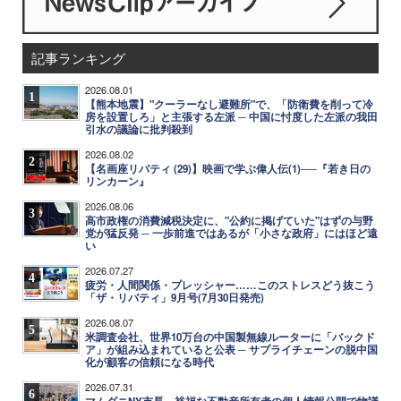
記事ランキング
2026.08.01
1
【熊本地震】"クーラーなし避難所"で、「防衛費を削って冷
房を設置しろ」と主張する左派 ─ 中国に忖度した左派の我田
引水の議論に批判殺到
2026.08.02
2
【名画座リバティ (29)】映画で学ぶ偉人伝(1)──『若き日の
リンカーン』
2026.08.06
3
高市政権の消費減税決定に、"公約に掲げていた"はずの与野
党が猛反発 ─ 一歩前進ではあるが「小さな政府」にはほど遠
い
2026.07.27
4
疲労・人間関係・プレッシャー……このストレスどう抜こう
「ザ・リバティ」9月号(7月30日発売)
2026.08.07
5
米調査会社、世界10万台の中国製無線ルーターに「バックド
ア」が組み込まれていると公表 ─ サプライチェーンの脱中国
化が顧客の信頼になる時代
2026.07.31
6