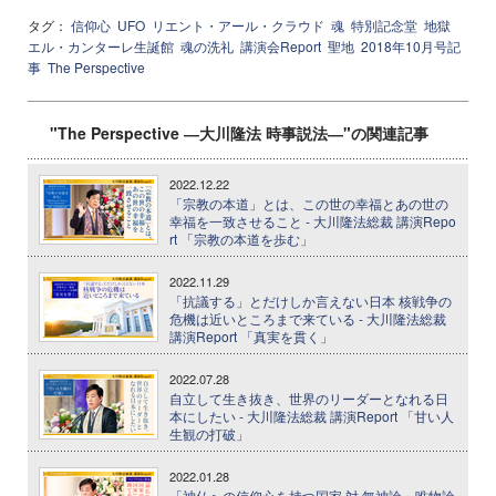
タグ：
信仰心
UFO
リエント・アール・クラウド
魂
特別記念堂
地獄
エル・カンターレ生誕館
魂の洗礼
講演会Report
聖地
2018年10月号記
事
The Perspective
"The Perspective ―大川隆法 時事説法―"の関連記事
2022.12.22
「宗教の本道」とは、この世の幸福とあの世の
幸福を一致させること - 大川隆法総裁 講演Repo
rt 「宗教の本道を歩む」
2022.11.29
「抗議する」とだけしか言えない日本 核戦争の
危機は近いところまで来ている - 大川隆法総裁
講演Report 「真実を貫く」
2022.07.28
自立して生き抜き、世界のリーダーとなれる日
本にしたい - 大川隆法総裁 講演Report 「甘い人
生観の打破」
2022.01.28
「神仏への信仰心を持つ国家 対 無神論・唯物論