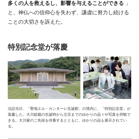
多くの人を救えるし、影響を与えることができる
」
と、神仏への信仰心を失わず、謙虚に努力し続ける
ことの大切さを訴えた。
特別記念堂が落慶
法話当日、「聖地エル・カンターレ生誕館」の境内に、「特別記念堂」が
落慶した。大川総裁の生誕時から立宗までのゆかりの品々や写真を拝観で
きる。大川家のご先祖を供養するとともに、ゆかりの品も展示されてい
る。