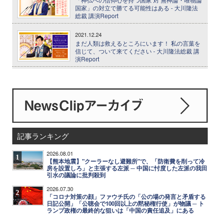
国家」の対立で勝てる可能性はある - 大川隆法
総裁 講演Report
2021.12.24
まだ人類は救えるところにいます！ 私の言葉を
信じて、ついて来てください - 大川隆法総裁 講
演Report
記事ランキング
2026.08.01
1
【熊本地震】"クーラーなし避難所"で、「防衛費を削って冷
房を設置しろ」と主張する左派 ─ 中国に忖度した左派の我田
引水の議論に批判殺到
2026.07.30
2
「コロナ対策の顔」ファウチ氏の「公の場の発言と矛盾する
日記公開」「公聴会で100回以上の黙秘権行使」が物議 ─ ト
ランプ政権の最終的な狙いは「中国の責任追及」にある