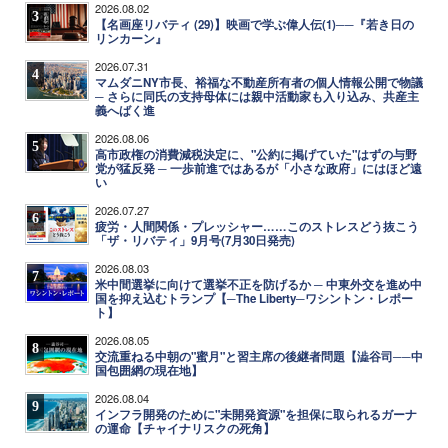
2026.08.02
3
【名画座リバティ (29)】映画で学ぶ偉人伝(1)──『若き日の
リンカーン』
2026.07.31
4
マムダニNY市長、裕福な不動産所有者の個人情報公開で物議
─ さらに同氏の支持母体には親中活動家も入り込み、共産主
義へばく進
2026.08.06
5
高市政権の消費減税決定に、"公約に掲げていた"はずの与野
党が猛反発 ─ 一歩前進ではあるが「小さな政府」にはほど遠
い
2026.07.27
6
疲労・人間関係・プレッシャー……このストレスどう抜こう
「ザ・リバティ」9月号(7月30日発売)
2026.08.03
7
米中間選挙に向けて選挙不正を防げるか ─ 中東外交を進め中
国を抑え込むトランプ【─The Liberty─ワシントン・レポー
ト】
2026.08.05
8
交流重ねる中朝の"蜜月"と習主席の後継者問題【澁谷司──中
国包囲網の現在地】
2026.08.04
9
インフラ開発のために"未開発資源"を担保に取られるガーナ
の運命【チャイナリスクの死角】