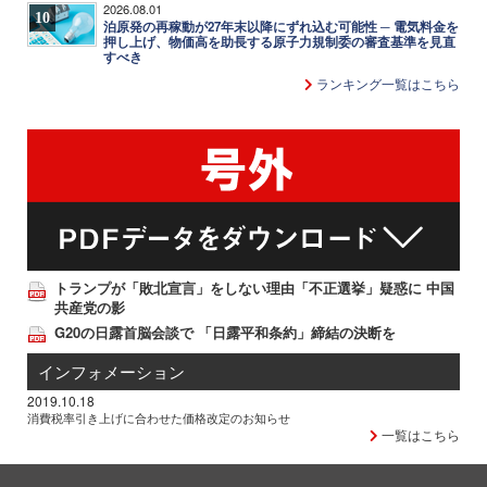
2026.08.01
10
泊原発の再稼動が27年末以降にずれ込む可能性 ─ 電気料金を
押し上げ、物価高を助長する原子力規制委の審査基準を見直
すべき
ランキング一覧はこちら
トランプが「敗北宣言」をしない理由「不正選挙」疑惑に 中国
共産党の影
G20の日露首脳会談で 「日露平和条約」締結の決断を
インフォメーション
2019.10.18
消費税率引き上げに合わせた価格改定のお知らせ
一覧はこちら