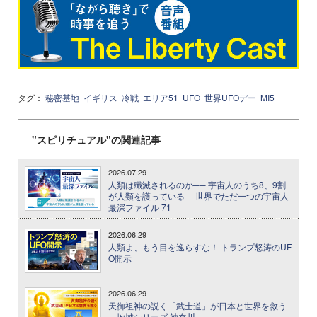
タグ：
秘密基地
イギリス
冷戦
エリア51
UFO
世界UFOデー
MI5
"スピリチュアル"の関連記事
2026.07.29
人類は殲滅されるのか── 宇宙人のうち8、9割
が人類を護っている ─ 世界でただ一つの宇宙人
最深ファイル 71
2026.06.29
人類よ、もう目を逸らすな！ トランプ怒涛のUF
O開示
2026.06.29
天御祖神の説く「武士道」が日本と世界を救う
─ 地域シリーズ 神奈川