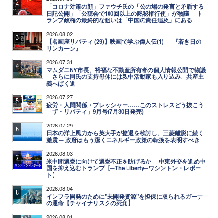
2
「コロナ対策の顔」ファウチ氏の「公の場の発言と矛盾する
日記公開」「公聴会で100回以上の黙秘権行使」が物議 ─ ト
ランプ政権の最終的な狙いは「中国の責任追及」にある
2026.08.02
3
【名画座リバティ (29)】映画で学ぶ偉人伝(1)──『若き日の
リンカーン』
2026.07.31
4
マムダニNY市長、裕福な不動産所有者の個人情報公開で物議
─ さらに同氏の支持母体には親中活動家も入り込み、共産主
義へばく進
2026.07.27
5
疲労・人間関係・プレッシャー……このストレスどう抜こう
「ザ・リバティ」9月号(7月30日発売)
2026.07.29
6
日本の洋上風力から英大手が撤退を検討し、三菱離脱に続く
激震 ─ 政府はもう潔くエネルギー政策の転換を表明すべき
2026.08.03
7
米中間選挙に向けて選挙不正を防げるか ─ 中東外交を進め中
国を抑え込むトランプ【─The Liberty─ワシントン・レポー
ト】
2026.08.04
8
インフラ開発のために"未開発資源"を担保に取られるガーナ
の運命【チャイナリスクの死角】
2026.08.01