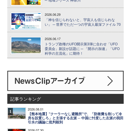
2026.06.29
「神を信じられないと、宇宙人も信じられな
い」 ─ 世界でただ一つの宇宙人最深ファイル 70
2026.06.17
トランプ政権のUFO開示第3弾に合わせ「UFO
委員会」新設が話題に ─ 「開示の加速」「UFO
科学の主流化」に期待！
記事ランキング
2026.08.01
1
【熊本地震】"クーラーなし避難所"で、「防衛費を削って冷
房を設置しろ」と主張する左派 ─ 中国に忖度した左派の我田
引水の議論に批判殺到
2026.07.30