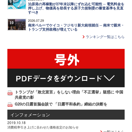
9
泊原発の再稼動が27年末以降にずれ込む可能性 ─ 電気料金を
押し上げ、物価高を助長する原子力規制委の審査基準を見直
すべき
2026.07.29
10
南米ペルーでケイコ・フジモリ新大統領就任 ─ 南米で親米・
トランプ支持政権が増えている
ランキング一覧はこちら
トランプが「敗北宣言」をしない理由「不正選挙」疑惑に 中国
共産党の影
G20の日露首脳会談で 「日露平和条約」締結の決断を
インフォメーション
2019.10.18
消費税率引き上げに合わせた価格改定のお知らせ
一覧はこちら