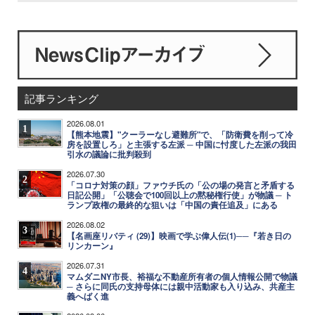
記事ランキング
2026.08.01
1
【熊本地震】"クーラーなし避難所"で、「防衛費を削って冷
房を設置しろ」と主張する左派 ─ 中国に忖度した左派の我田
引水の議論に批判殺到
2026.07.30
2
「コロナ対策の顔」ファウチ氏の「公の場の発言と矛盾する
日記公開」「公聴会で100回以上の黙秘権行使」が物議 ─ ト
ランプ政権の最終的な狙いは「中国の責任追及」にある
2026.08.02
3
【名画座リバティ (29)】映画で学ぶ偉人伝(1)──『若き日の
リンカーン』
2026.07.31
4
マムダニNY市長、裕福な不動産所有者の個人情報公開で物議
─ さらに同氏の支持母体には親中活動家も入り込み、共産主
義へばく進