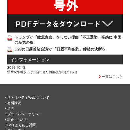
トランプが「敗北宣言」をしない理由「不正選挙」疑惑に 中国
共産党の影
G20の日露首脳会談で 「日露平和条約」締結の決断を
インフォメーション
2019.10.18
消費税率引き上げに合わせた価格改定のお知らせ
一覧はこちら
ザ・リバティWebについて
有料購読
退会
プライバシーポリシー
訂正・おわび
FAQ よくある質問