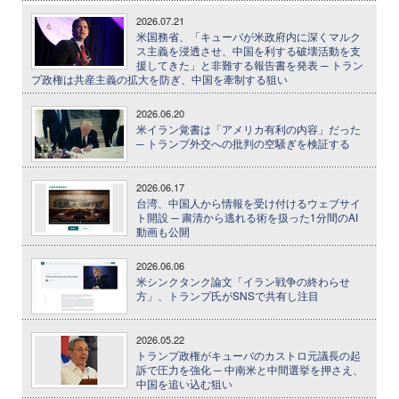
2026.07.21
米国務省、「キューバが米政府内に深くマルク
ス主義を浸透させ、中国を利する破壊活動を支
援してきた」と非難する報告書を発表 ─ トラン
プ政権は共産主義の拡大を防ぎ、中国を牽制する狙い
2026.06.20
米イラン覚書は「アメリカ有利の内容」だった
─ トランプ外交への批判の空騒ぎを検証する
2026.06.17
台湾、中国人から情報を受け付けるウェブサイ
ト開設 ─ 粛清から逃れる術を扱った1分間のAI
動画も公開
2026.06.06
米シンクタンク論文「イラン戦争の終わらせ
方」、トランプ氏がSNSで共有し注目
2026.05.22
トランプ政権がキューバのカストロ元議長の起
訴で圧力を強化 ─ 中南米と中間選挙を押さえ、
中国を追い込む狙い