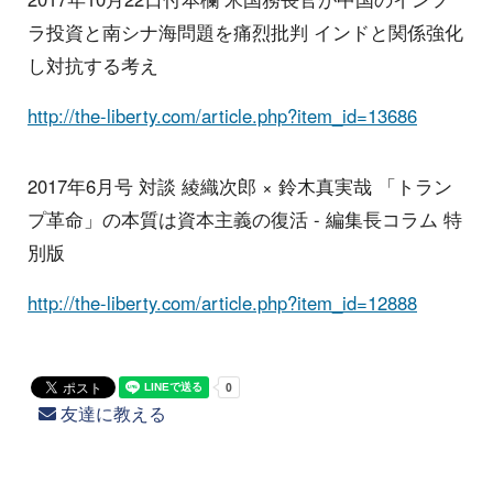
ラ投資と南シナ海問題を痛烈批判 インドと関係強化
し対抗する考え
http://the-liberty.com/article.php?item_id=13686
2017年6月号 対談 綾織次郎 × 鈴木真実哉 「トラン
プ革命」の本質は資本主義の復活 - 編集長コラム 特
別版
http://the-liberty.com/article.php?item_id=12888
友達に教える