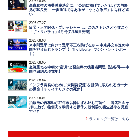
2026.08.06
5
高市政権の消費減税決定に、"公約に掲げていた"はずの与野
党が猛反発 ─ 一歩前進ではあるが「小さな政府」にはほど遠
い
2026.07.27
6
疲労・人間関係・プレッシャー……このストレスどう抜こう
「ザ・リバティ」9月号(7月30日発売)
2026.08.03
7
米中間選挙に向けて選挙不正を防げるか ─ 中東外交を進め中
国を抑え込むトランプ【─The Liberty─ワシントン・レポー
ト】
2026.08.05
8
交流重ねる中朝の"蜜月"と習主席の後継者問題【澁谷司──中
国包囲網の現在地】
2026.08.04
9
インフラ開発のために"未開発資源"を担保に取られるガーナ
の運命【チャイナリスクの死角】
2026.08.01
10
泊原発の再稼動が27年末以降にずれ込む可能性 ─ 電気料金を
押し上げ、物価高を助長する原子力規制委の審査基準を見直
すべき
ランキング一覧はこちら