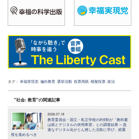
タグ：
幸福実現党
偏向教育
選挙活動
投票用紙
模擬投票
政治
"社会: 教育"の関連記事
2026.07.18
教育委員会・国立・私立学校の約9割が「教科書
は紙とデジタルの併用希望」との調査結果 ─ 急
速なデジタル化がとん挫した北欧に学び、紙重
視を進めるべき