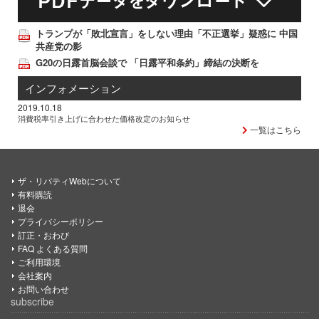
トランプが「敗北宣言」をしない理由「不正選挙」疑惑に 中国
共産党の影
G20の日露首脳会談で 「日露平和条約」締結の決断を
インフォメーション
2019.10.18
消費税率引き上げに合わせた価格改定のお知らせ
一覧はこちら
ザ・リバティWebについて
有料購読
退会
プライバシーポリシー
訂正・おわび
FAQ よくある質問
ご利用環境
会社案内
お問い合わせ
subscribe