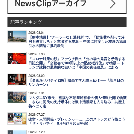
記事ランキング
2026.08.01
1
【熊本地震】"クーラーなし避難所"で、「防衛費を削って冷
房を設置しろ」と主張する左派 ─ 中国に忖度した左派の我田
引水の議論に批判殺到
2026.07.30
2
「コロナ対策の顔」ファウチ氏の「公の場の発言と矛盾する
日記公開」「公聴会で100回以上の黙秘権行使」が物議 ─ ト
ランプ政権の最終的な狙いは「中国の責任追及」にある
2026.08.02
3
【名画座リバティ (29)】映画で学ぶ偉人伝(1)──『若き日の
リンカーン』
2026.07.31
4
マムダニNY市長、裕福な不動産所有者の個人情報公開で物議
─ さらに同氏の支持母体には親中活動家も入り込み、共産主
義へばく進
2026.07.27
5
疲労・人間関係・プレッシャー……このストレスどう抜こう
「ザ・リバティ」9月号(7月30日発売)
2026.07.29