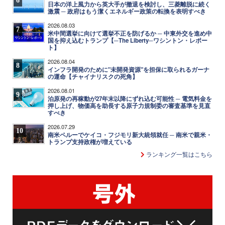
6
日本の洋上風力から英大手が撤退を検討し、三菱離脱に続く
激震 ─ 政府はもう潔くエネルギー政策の転換を表明すべき
2026.08.03
7
米中間選挙に向けて選挙不正を防げるか ─ 中東外交を進め中
国を抑え込むトランプ【─The Liberty─ワシントン・レポー
ト】
2026.08.04
8
インフラ開発のために"未開発資源"を担保に取られるガーナ
の運命【チャイナリスクの死角】
2026.08.01
9
泊原発の再稼動が27年末以降にずれ込む可能性 ─ 電気料金を
押し上げ、物価高を助長する原子力規制委の審査基準を見直
すべき
2026.07.29
10
南米ペルーでケイコ・フジモリ新大統領就任 ─ 南米で親米・
トランプ支持政権が増えている
ランキング一覧はこちら