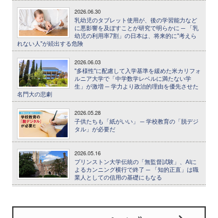
2026.06.30
乳幼児のタブレット使用が、後の学習能力など
に悪影響を及ぼすことが研究で明らかに ─ 「乳
幼児の利用率7割」の日本は、将来的に"考えら
れない人"が続出する危険
2026.06.03
"多様性"に配慮して入学基準を緩めた米カリフォ
ルニア大学で「中学数学レベルに満たない学
生」が激増 ─ 学力より政治的理由を優先させた
名門大の悲劇
2026.05.28
子供たちも「紙がいい」 ─ 学校教育の「脱デジ
タル」が必要だ
2026.05.16
プリンストン大学伝統の「無監督試験」、AIに
よるカンニング横行で終了 ─ 「知的正直」は職
業人としての信用の基礎にもなる