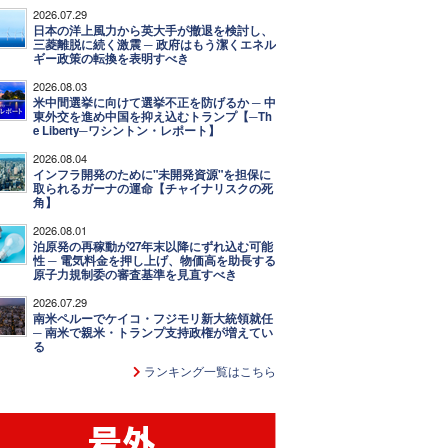
2026.07.29
日本の洋上風力から英大手が撤退を検討し、
三菱離脱に続く激震 ─ 政府はもう潔くエネル
ギー政策の転換を表明すべき
2026.08.03
米中間選挙に向けて選挙不正を防げるか ─ 中
東外交を進め中国を抑え込むトランプ【─Th
e Liberty─ワシントン・レポート】
2026.08.04
インフラ開発のために"未開発資源"を担保に
取られるガーナの運命【チャイナリスクの死
角】
2026.08.01
泊原発の再稼動が27年末以降にずれ込む可能
性 ─ 電気料金を押し上げ、物価高を助長する
原子力規制委の審査基準を見直すべき
2026.07.29
南米ペルーでケイコ・フジモリ新大統領就任
─ 南米で親米・トランプ支持政権が増えてい
る
ランキング一覧はこちら