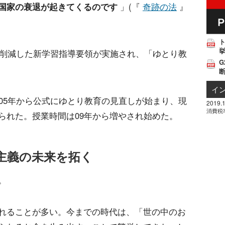
国家の衰退が起きてくるのです
」(『
奇跡の法
』
挙
に削減した新学習指導要領が実施され、「ゆとり教
G
イ
05年から公式にゆとり教育の見直しが始まり、現
2019.1
消費税
られた。授業時間は09年から増やされ始めた。
主義の未来を拓く
。
れることが多い。今までの時代は、「世の中のお