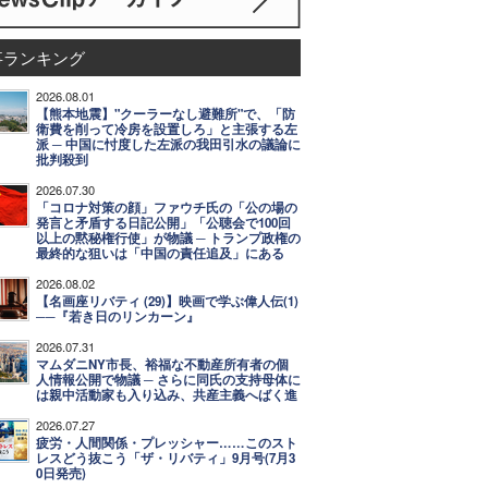
事ランキング
2026.08.01
【熊本地震】"クーラーなし避難所"で、「防
衛費を削って冷房を設置しろ」と主張する左
派 ─ 中国に忖度した左派の我田引水の議論に
批判殺到
2026.07.30
「コロナ対策の顔」ファウチ氏の「公の場の
発言と矛盾する日記公開」「公聴会で100回
以上の黙秘権行使」が物議 ─ トランプ政権の
最終的な狙いは「中国の責任追及」にある
2026.08.02
【名画座リバティ (29)】映画で学ぶ偉人伝(1)
──『若き日のリンカーン』
2026.07.31
マムダニNY市長、裕福な不動産所有者の個
人情報公開で物議 ─ さらに同氏の支持母体に
は親中活動家も入り込み、共産主義へばく進
2026.07.27
疲労・人間関係・プレッシャー……このスト
レスどう抜こう「ザ・リバティ」9月号(7月3
0日発売)