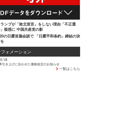
トランプが「敗北宣言」をしない理由「不正選
」疑惑に 中国共産党の影
20の日露首脳会談で 「日露平和条約」締結の決
断を
ンフォメーション
0.18
率引き上げに合わせた価格改定のお知らせ
一覧はこちら