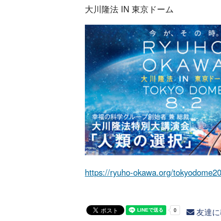
大川隆法 IN 東京ドーム
https://ryuho-okawa.org/tokyodome2
友達に