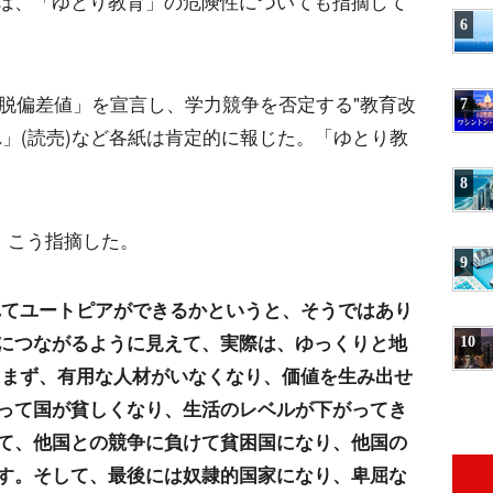
は、「ゆとり教育」の危険性についても指摘して
6
「脱偏差値」を宣言し、学力競争を否定する"教育改
7
」(読売)など各紙は肯定的に報じた。「ゆとり教
8
月、こう指摘した。
9
れてユートピアができるかというと、そうではあり
につながるように見えて、実際は、ゆっくりと地
10
)
まず、有用な人材がいなくなり、価値を生み出せ
って国が貧しくなり、生活のレベルが下がってき
て、他国との競争に負けて貧困国になり、他国の
す。そして、最後には奴隷的国家になり、卑屈な