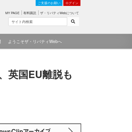
ご支援のお願い
ログイン
MY PAGE
有料購読
ザ・リバティWebについて
問
ようこそザ・リバティWebへ
、英国EU離脱も