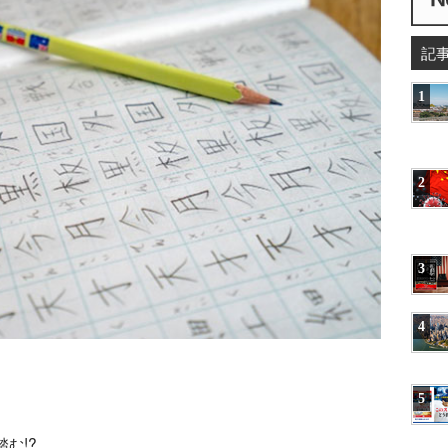
記
1
2
3
4
5
む!?