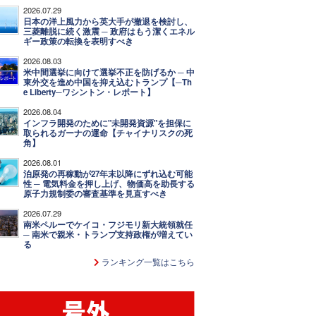
2026.07.29
日本の洋上風力から英大手が撤退を検討し、
三菱離脱に続く激震 ─ 政府はもう潔くエネル
ギー政策の転換を表明すべき
2026.08.03
米中間選挙に向けて選挙不正を防げるか ─ 中
東外交を進め中国を抑え込むトランプ【─Th
e Liberty─ワシントン・レポート】
2026.08.04
インフラ開発のために"未開発資源"を担保に
取られるガーナの運命【チャイナリスクの死
角】
2026.08.01
泊原発の再稼動が27年末以降にずれ込む可能
性 ─ 電気料金を押し上げ、物価高を助長する
原子力規制委の審査基準を見直すべき
2026.07.29
南米ペルーでケイコ・フジモリ新大統領就任
─ 南米で親米・トランプ支持政権が増えてい
る
ランキング一覧はこちら