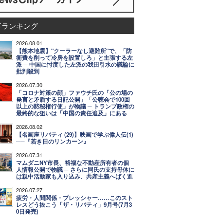
事ランキング
2026.08.01
【熊本地震】"クーラーなし避難所"で、「防
衛費を削って冷房を設置しろ」と主張する左
派 ─ 中国に忖度した左派の我田引水の議論に
批判殺到
2026.07.30
「コロナ対策の顔」ファウチ氏の「公の場の
発言と矛盾する日記公開」「公聴会で100回
以上の黙秘権行使」が物議 ─ トランプ政権の
最終的な狙いは「中国の責任追及」にある
2026.08.02
【名画座リバティ (29)】映画で学ぶ偉人伝(1)
──『若き日のリンカーン』
2026.07.31
マムダニNY市長、裕福な不動産所有者の個
人情報公開で物議 ─ さらに同氏の支持母体に
は親中活動家も入り込み、共産主義へばく進
2026.07.27
疲労・人間関係・プレッシャー……このスト
レスどう抜こう「ザ・リバティ」9月号(7月3
0日発売)