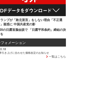
トランプが「敗北宣言」をしない理由「不正選
」疑惑に 中国共産党の影
20の日露首脳会談で 「日露平和条約」締結の決
断を
ンフォメーション
0.18
率引き上げに合わせた価格改定のお知らせ
一覧はこちら