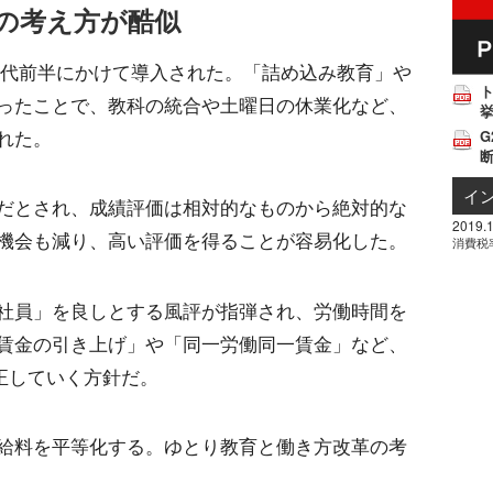
の考え方が酷似
10年代前半にかけて導入された。「詰め込み教育」や
ったことで、教科の統合や土曜日の休業化など、
挙
れた。
G
イ
だとされ、成績評価は相対的なものから絶対的な
2019.1
機会も減り、高い評価を得ることが容易化した。
消費税
社員」を良しとする風評が指弾され、労働時間を
賃金の引き上げ」や「同一労働同一賃金」など、
正していく方針だ。
給料を平等化する。ゆとり教育と働き方改革の考