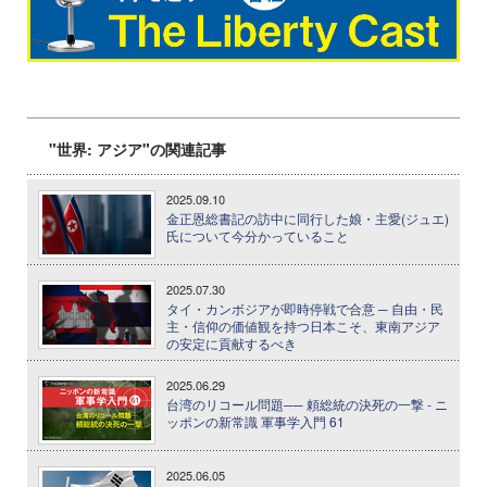
"世界: アジア"の関連記事
2025.09.10
金正恩総書記の訪中に同行した娘・主愛(ジュエ)
氏について今分かっていること
2025.07.30
タイ・カンボジアが即時停戦で合意 ─ 自由・民
主・信仰の価値観を持つ日本こそ、東南アジア
の安定に貢献するべき
2025.06.29
台湾のリコール問題── 頼総統の決死の一撃 - ニ
ッポンの新常識 軍事学入門 61
2025.06.05