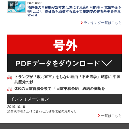
2026.08.01
10
泊原発の再稼動が27年末以降にずれ込む可能性 ─ 電気料金を
押し上げ、物価高を助長する原子力規制委の審査基準を見直
すべき
ランキング一覧はこちら
トランプが「敗北宣言」をしない理由「不正選挙」疑惑に 中国
共産党の影
G20の日露首脳会談で 「日露平和条約」締結の決断を
インフォメーション
2019.10.18
消費税率引き上げに合わせた価格改定のお知らせ
一覧はこちら