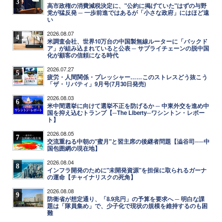
3
高市政権の消費減税決定に、"公約に掲げていた"はずの与野
党が猛反発 ─ 一歩前進ではあるが「小さな政府」にはほど遠
い
2026.08.07
4
米調査会社、世界10万台の中国製無線ルーターに「バックド
ア」が組み込まれていると公表 ─ サプライチェーンの脱中国
化が顧客の信頼になる時代
2026.07.27
5
疲労・人間関係・プレッシャー……このストレスどう抜こう
「ザ・リバティ」9月号(7月30日発売)
2026.08.03
6
米中間選挙に向けて選挙不正を防げるか ─ 中東外交を進め中
国を抑え込むトランプ【─The Liberty─ワシントン・レポー
ト】
2026.08.05
7
交流重ねる中朝の"蜜月"と習主席の後継者問題【澁谷司──中
国包囲網の現在地】
2026.08.04
8
インフラ開発のために"未開発資源"を担保に取られるガーナ
の運命【チャイナリスクの死角】
2026.08.08
9
防衛省が想定通り、「8.9兆円」の予算を要求へ ─ 明白な課
題は「隊員集め」で、少子化で現状の規模を維持するのも困
難