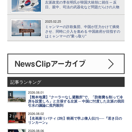
左派政党の李在明氏が韓国大統領に就任 ─ 反
日、親中、司法の武器化など問題だらけの人物
2025.02.25
ミャンマーの詐欺集団、中国が圧力かけて摘発
させ、同時に介入を進める 中国政府が目指すの
はミャンマーの"乗っ取り"
記事ランキング
2026.08.01
1
【熊本地震】"クーラーなし避難所"で、「防衛費を削って冷
房を設置しろ」と主張する左派 ─ 中国に忖度した左派の我田
引水の議論に批判殺到
2026.08.02
2
【名画座リバティ (29)】映画で学ぶ偉人伝(1)──『若き日の
リンカーン』
2026.08.06