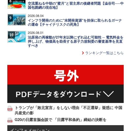
8
交流重ねる中朝の"蜜月"と習主席の後継者問題【澁谷司──中
国包囲網の現在地】
2026.08.04
9
インフラ開発のために"未開発資源"を担保に取られるガーナ
の運命【チャイナリスクの死角】
2026.08.01
10
泊原発の再稼動が27年末以降にずれ込む可能性 ─ 電気料金を
押し上げ、物価高を助長する原子力規制委の審査基準を見直
すべき
ランキング一覧はこちら
トランプが「敗北宣言」をしない理由「不正選挙」疑惑に 中国
共産党の影
G20の日露首脳会談で 「日露平和条約」締結の決断を
インフォメーション