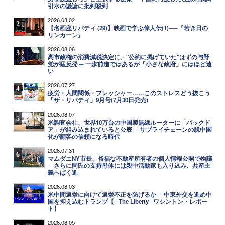
引水の議論に批判殺到
2026.08.02
2
【名画座リバティ (29)】映画で学ぶ偉人伝(1)──『若き日の
リンカーン』
2026.08.06
3
高市政権の消費減税決定に、"公約に掲げていた"はずの与野
党が猛反発 ─ 一歩前進ではあるが「小さな政府」にはほど遠
い
2026.07.27
4
疲労・人間関係・プレッシャー……このストレスどう抜こう
「ザ・リバティ」9月号(7月30日発売)
2026.08.07
5
米調査会社、世界10万台の中国製無線ルーターに「バックド
ア」が組み込まれていると公表 ─ サプライチェーンの脱中国
化が顧客の信頼になる時代
2026.07.31
6
マムダニNY市長、裕福な不動産所有者の個人情報公開で物議
─ さらに同氏の支持母体には親中活動家も入り込み、共産主
義へばく進
2026.08.03
7
米中間選挙に向けて選挙不正を防げるか ─ 中東外交を進め中
国を抑え込むトランプ【─The Liberty─ワシントン・レポー
ト】
2026.08.05