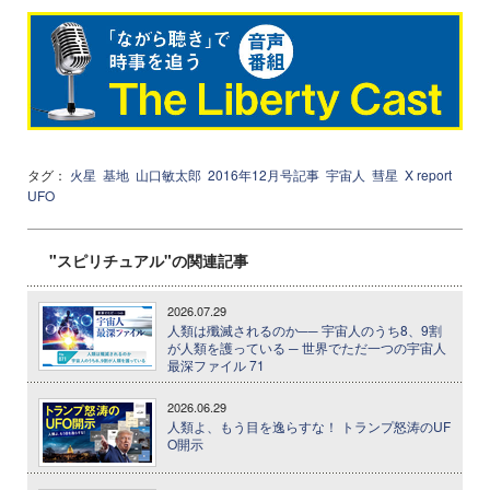
タグ：
火星
基地
山口敏太郎
2016年12月号記事
宇宙人
彗星
X report
UFO
"スピリチュアル"の関連記事
2026.07.29
人類は殲滅されるのか── 宇宙人のうち8、9割
が人類を護っている ─ 世界でただ一つの宇宙人
最深ファイル 71
2026.06.29
人類よ、もう目を逸らすな！ トランプ怒涛のUF
O開示