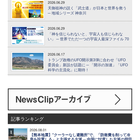
2026.06.29
天御祖神の説く「武士道」が日本と世界を救う
─ 地域シリーズ 神奈川
2026.06.29
「神を信じられないと、宇宙人も信じられな
い」 ─ 世界でただ一つの宇宙人最深ファイル 70
2026.06.17
トランプ政権のUFO開示第3弾に合わせ「UFO
委員会」新設が話題に ─ 「開示の加速」「UFO
科学の主流化」に期待！
記事ランキング
2026.08.01
1
【熊本地震】"クーラーなし避難所"で、「防衛費を削って冷
房を設置しろ」と主張する左派 ─ 中国に忖度した左派の我田