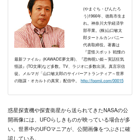
(やまぐち・びんたろ
う)1966年、徳島市生ま
れ。神奈川大学経済学
部卒業。(株)山口敏太
郎タートルカンパニー
代表取締役。著書は
『霊怪スポット 戦慄の
最新ファイル』(KAWADE夢文庫)、『恐怖呪い姫～実話狂気
怪談』(TO文庫)など多数。TV、ラジオに多数出演。真言宗信
徒。メルマガ「山口敏太郎のサイバーアトランティア～世界
の陰謀・オカルトの真実」配信中。
http://foomii.com/00015
惑星探査機や探査衛星から送られてきたNASAの公
開画像には、UFOらしきものが映っている場合が多
い。世界中のUFOマニアが、公開画像をつぶさに確
認している。