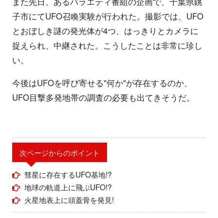
また先日、あるバラエティ番組の企画で、千葉県銚
子市にてUFO召喚実験が行われた。撮影では、UFO
とおぼしき謎の発光体が4つ、はっきりとカメラに
捉えられ、中継された。こうしたことは非常に珍し
い。
今後はUFOを呼び寄せる"何か"が存在するのか、
UFO目撃多発地帯の調査の必要も出てきそうだ。
次ページからのポイント
彗星に存在するUFO基地!?
地球の軌道上に飛ぶUFO!?
火星地表上に頭蓋骨を発見!