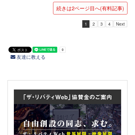
続きは2ページ目へ(有料記事)
1
2
3
4
Next
友達に教える