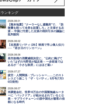
事ランキング
2026.08.01
【熊本地震】"クーラーなし避難所"で、「防
衛費を削って冷房を設置しろ」と主張する左
派 ─ 中国に忖度した左派の我田引水の議論に
批判殺到
2026.08.02
【名画座リバティ (29)】映画で学ぶ偉人伝(1)
──『若き日のリンカーン』
2026.08.06
高市政権の消費減税決定に、"公約に掲げて
いた"はずの与野党が猛反発 ─ 一歩前進では
あるが「小さな政府」にはほど遠い
2026.07.27
疲労・人間関係・プレッシャー……このスト
レスどう抜こう「ザ・リバティ」9月号(7月3
0日発売)
2026.08.07
米調査会社、世界10万台の中国製無線ルータ
ーに「バックドア」が組み込まれていると公
表 ─ サプライチェーンの脱中国化が顧客の信
頼になる時代