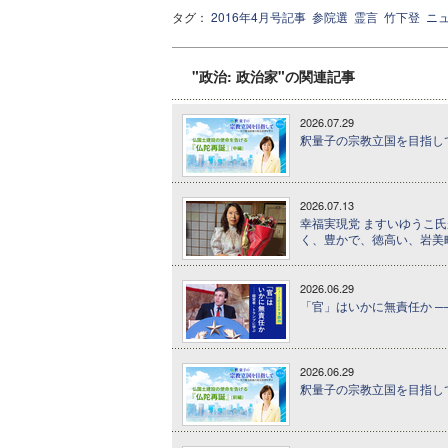
タグ：
2016年4月号記事
参院選
霊言
竹下登
ニ
"政治: 政治家"の関連記事
2026.07.29
釈量子の宗教立国を目指して 
2026.07.13
幸福実現党 ますいゆうこ氏
く、豊かで、徳高い、岩美
2026.06.29
「官」はいかに無責任か ─
2026.06.29
釈量子の宗教立国を目指して 