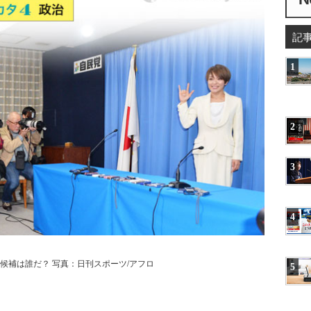
記
1
2
3
4
候補は誰だ？ 写真：日刊スポーツ/アフロ
5