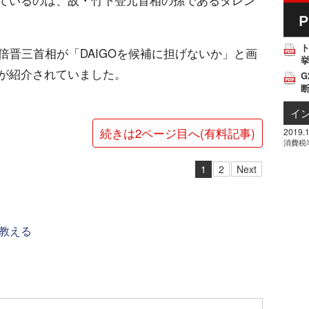
ているのは、故・竹下登元首相の孫であるタレン
倍晋三首相が「DAIGOを候補に担げないか」と画
挙
が紹介されていました。
G
イ
続きは2ページ目へ(有料記事)
2019.1
消費税
1
2
Next
教える