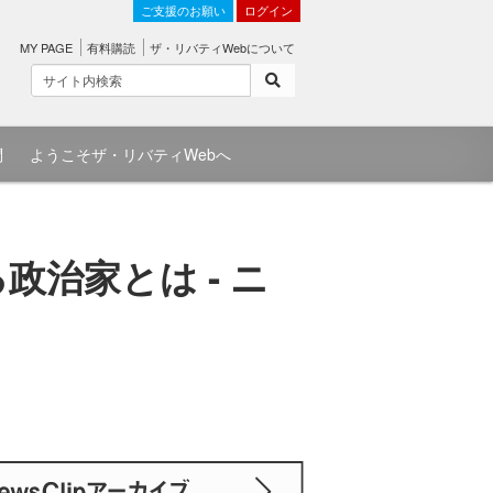
ご支援のお願い
ログイン
MY PAGE
有料購読
ザ・リバティWebについて
問
ようこそザ・リバティWebへ
政治家とは - ニ