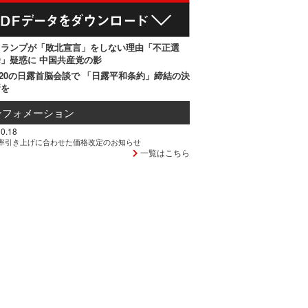
トランプが「敗北宣言」をしない理由「不正選
」疑惑に 中国共産党の影
20の日露首脳会談で 「日露平和条約」締結の決
断を
ンフォメーション
0.18
率引き上げに合わせた価格改定のお知らせ
一覧はこちら