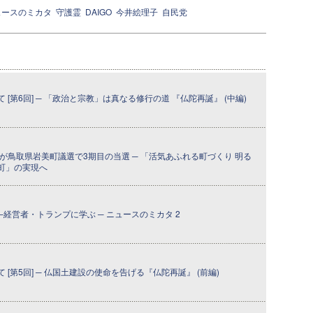
ュースのミカタ
守護霊
DAIGO
今井絵理子
自民党
[第6回] ─ 「政治と宗教」は真なる修行の道 『仏陀再誕』 (中編)
が鳥取県岩美町議選で3期目の当選 ─ 「活気あふれる町づくり 明る
町」の実現へ
─経営者・トランプに学ぶ ─ ニュースのミカタ 2
[第5回] ─ 仏国土建設の使命を告げる『仏陀再誕』 (前編)