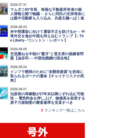
2026.07.31
マムダニNY市長、裕福な不動産所有者の個
人情報公開で物議 ─ さらに同氏の支持母体に
は親中活動家も入り込み、共産主義へばく進
2026.08.03
米中間選挙に向けて選挙不正を防げるか ─ 中
東外交を進め中国を抑え込むトランプ【─Th
e Liberty─ワシントン・レポート】
2026.08.05
交流重ねる中朝の"蜜月"と習主席の後継者問
題【澁谷司──中国包囲網の現在地】
2026.08.04
インフラ開発のために"未開発資源"を担保に
取られるガーナの運命【チャイナリスクの死
角】
2026.08.01
泊原発の再稼動が27年末以降にずれ込む可能
性 ─ 電気料金を押し上げ、物価高を助長する
原子力規制委の審査基準を見直すべき
ランキング一覧はこちら