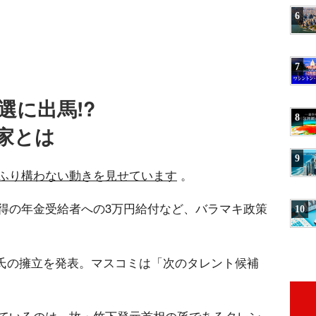
6
7
選に出馬!?
8
家とは
9
ふり構わない動きを見せています
。
得の年金受給者への3万円給付など、バラマキ政策
10
子氏の擁立を発表。マスコミは「次のタレント候補