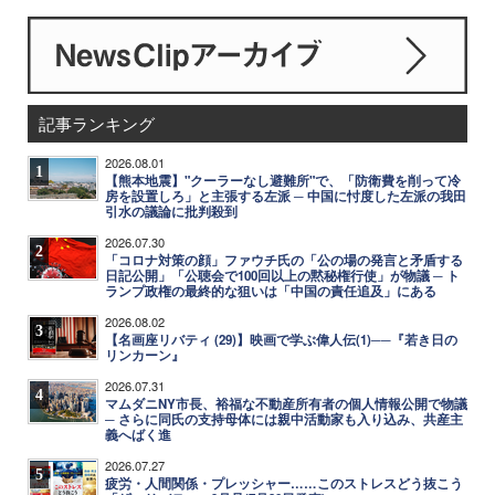
記事ランキング
2026.08.01
1
【熊本地震】"クーラーなし避難所"で、「防衛費を削って冷
房を設置しろ」と主張する左派 ─ 中国に忖度した左派の我田
引水の議論に批判殺到
2026.07.30
2
「コロナ対策の顔」ファウチ氏の「公の場の発言と矛盾する
日記公開」「公聴会で100回以上の黙秘権行使」が物議 ─ ト
ランプ政権の最終的な狙いは「中国の責任追及」にある
2026.08.02
3
【名画座リバティ (29)】映画で学ぶ偉人伝(1)──『若き日の
リンカーン』
2026.07.31
4
マムダニNY市長、裕福な不動産所有者の個人情報公開で物議
─ さらに同氏の支持母体には親中活動家も入り込み、共産主
義へばく進
2026.07.27
5
疲労・人間関係・プレッシャー……このストレスどう抜こう