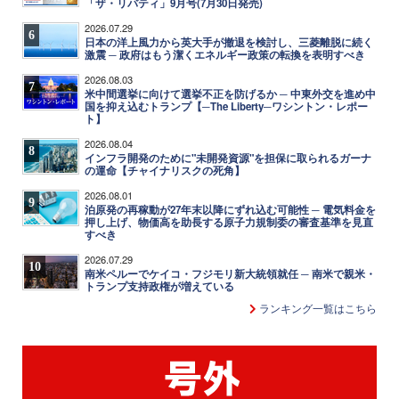
「ザ・リバティ」9月号(7月30日発売)
2026.07.29
6
日本の洋上風力から英大手が撤退を検討し、三菱離脱に続く
激震 ─ 政府はもう潔くエネルギー政策の転換を表明すべき
2026.08.03
7
米中間選挙に向けて選挙不正を防げるか ─ 中東外交を進め中
国を抑え込むトランプ【─The Liberty─ワシントン・レポー
ト】
2026.08.04
8
インフラ開発のために"未開発資源"を担保に取られるガーナ
の運命【チャイナリスクの死角】
2026.08.01
9
泊原発の再稼動が27年末以降にずれ込む可能性 ─ 電気料金を
押し上げ、物価高を助長する原子力規制委の審査基準を見直
すべき
2026.07.29
10
南米ペルーでケイコ・フジモリ新大統領就任 ─ 南米で親米・
トランプ支持政権が増えている
ランキング一覧はこちら