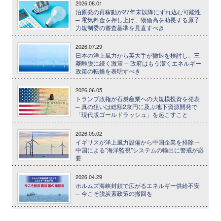
2026.08.01
泊原発の再稼動が27年末以降にずれ込む可能性
─ 電気料金を押し上げ、物価高を助長する原子
力規制委の審査基準を見直すべき
2026.07.29
日本の洋上風力から英大手が撤退を検討し、三
菱離脱に続く激震 ─ 政府はもう潔くエネルギー
政策の転換を表明すべき
2026.06.05
トランプ政権が石炭産業への大規模投資を発表
─ 真の狙いは総額2京円に及ぶ地下資源開発で
「現代版ゴールドラッシュ」を起こすこと
2026.05.02
イギリスが洋上風力設備から中国企業を排除 ─
中国による"海洋監視"システムの輸出に警戒が必
要
2026.04.29
ホルムズ海峡封鎖で広がるエネルギー供給不安
─ 今こそ脱炭素政策の撤回を